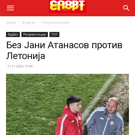
Дома
Фудбал
Репрезентација
Фудбал
Репрезентација
ТОП
Без Јани Атанасов против
Летонија
11.11.2025 17:45