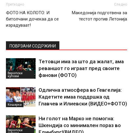
Претходно
Следно
ФОТО НА КОЛОТО: И
Македонија подготвена за
битолчани дочекаа да се
тестот против Летонија
израдуваат!
ПОВРЗАНИ СОДРЖИНИ
Тетовци има за што да жалат, ама
реваншот го играат пред своите
Европски
фанови (ФОТО)
купови
Одлична атмосфера во Гевгелија:
Кадетите имаа поддршка од
Главчев и Илиевски (ВИДЕО+ФОТО)
Кошарка
Ни голот на Марко не помогна:
Шкендија со минимален пораз во
Европски
Единбург!(ВИДЕО)
купови