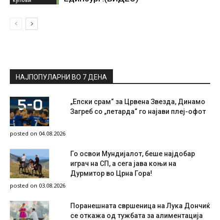
НАЈПОПУЛАРНИ ВО 7 ДЕНА
„Епски срам“ за Црвена Звезда, Динамо
Загреб со „петарда“ го најави плеј-офот
posted on 04.08.2026
Го освои Мундијалот, беше најдобар
играч на СП, а сега јава коњи на
Дурмитор во Црна Гора!
posted on 03.08.2026
Поранешната свршеница на Лука Дончиќ
се откажа од тужбата за алиментација