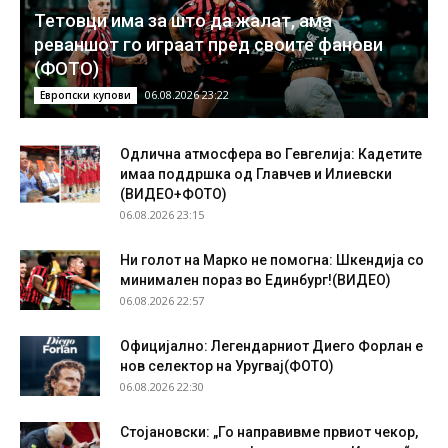
Тетовци има за што да жалат, ама
реваншот го играат пред своите фанови
(ФОТО)
06.08.2026 23:22
Европски купови
Одлична атмосфера во Гевгелија: Кадетите
имаа поддршка од Главчев и Илиевски
(ВИДЕО+ФОТО)
06.08.2026 23:15
Ни голот на Марко не помогна: Шкендија со
минимален пораз во Единбург!(ВИДЕО)
06.08.2026 22:57
Официјално: Легендарниот Диего Форлан е
нов селектор на Уругвај(ФОТО)
06.08.2026 22:30
Стојановски: „Го направивме првиот чекор,