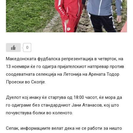
0
Македонската фудбалска репрезентација в четврток, на
13 ноември ќе го одигра пријателскиот натпревар против
соодеватната селекција на Летонија на Арената Тодор
Проески во Скопје.
Дуелот кој инаку ќе стартува од 18:00 часот, ќе мора да
го одиграме без стандардниот Јани Атанасов, кој што
почувствува болки во коленото.
Сепак, информациите велат дека не се работи за ништо