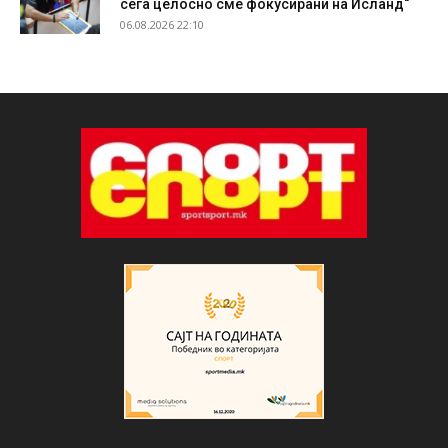
сега целосно сме фокусирани на Исланд“
06.08.2026 22:10