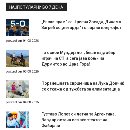
НАЈПОПУЛАРНИ ВО 7 ДЕНА
„Епски срам“ за Црвена Звезда, Динамо
Загреб со „петарда“ го најави плеј-офот
posted on 04.08.2026
Го освои Мундијалот, беше најдобар
играч на СП, а сега јава коњи на
Дурмитор во Црна Гора!
posted on 03.08.2026
Поранешната свршеница на Лука Дончиќ
се откажа од тужбата за алиментација
posted on 04.08.2026
Густаво Лопез си летна за Аргентина,
Вардар остана вез асистентот на
Фабијани