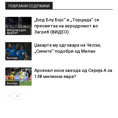
ПОВРЗАНИ СОДРЖИНИ
„Бед Блу Бојс“ и „Торцида“ се
пресметаа на аеродромот во
Меѓународен
Загреб (ВИДЕО)
фудбал
Џакарта му одговара на Челзи,
„Сините“ подобри од Милан
Англија
Арсенал носи ѕвезда од Серија А за
138 милиони евра?
Англија