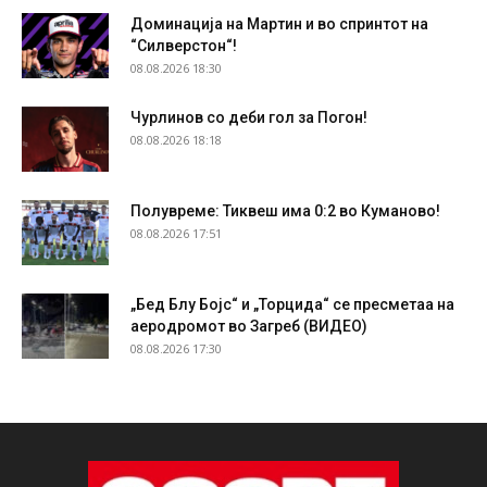
Доминација на Мартин и во спринтот на
“Силверстон“!
08.08.2026 18:30
Чурлинов со деби гол за Погон!
08.08.2026 18:18
Полувреме: Тиквеш има 0:2 во Куманово!
08.08.2026 17:51
„Бед Блу Бојс“ и „Торцида“ се пресметаа на
аеродромот во Загреб (ВИДЕО)
08.08.2026 17:30