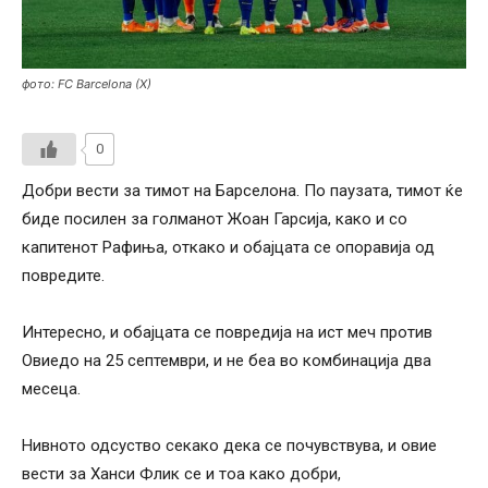
фото: FC Barcelona (X)
0
Добри вести за тимот на Барселона. По паузата, тимот ќе
биде посилен за голманот Жоан Гарсија, како и со
капитенот Рафиња, откако и обајцата се опоравија од
повредите.
Интересно, и обајцата се повредија на ист меч против
Овиедо на 25 септември, и не беа во комбинација два
месеца.
Нивното одсуство секако дека се почувствува, и овие
вести за Ханси Флик се и тоа како добри,