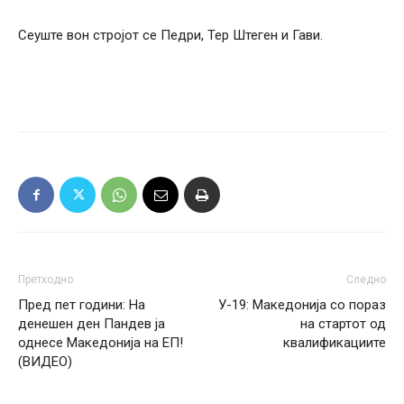
Сеуште вон стројот се Педри, Тер Штеген и Гави.
Претходно
Следно
Пред пет години: На
У-19: Македонија со пораз
денешен ден Пандев ја
на стартот од
однесе Македонија на ЕП!
квалификациите
(ВИДЕО)