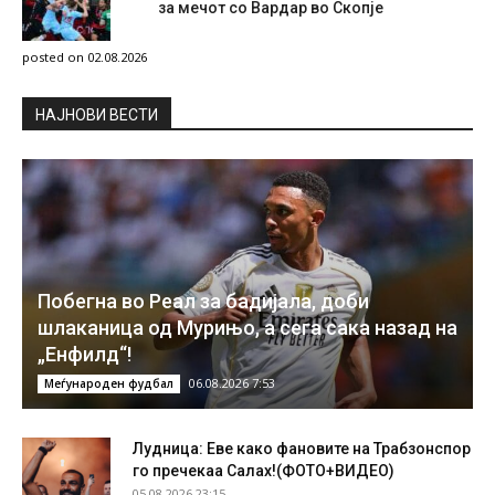
за мечот со Вардар во Скопје
posted on 02.08.2026
НAЈНОВИ ВЕСТИ
Побегна во Реал за бадијала, доби
шлаканица од Мурињо, а сега сака назад на
„Енфилд“!
06.08.2026 7:53
Меѓународен фудбал
Лудница: Еве како фановите на Трабзонспор
го пречекаа Салах!(ФОТО+ВИДЕО)
05.08.2026 23:15