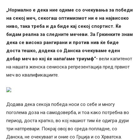
„Нормално е дека ние одиме со очекувања за победи
на секој меч, секогаш оптимизмот ни е на највисоко
ниво, така треба и да биде кај секој спортист. Ќе
бидам реална за следните мечеви. За Гркинките знам
дека се високо рангирани и против нив ќе биде
доста тешко, додека со Данска очекуваме еден
добар меч во кој ќе напаѓаме триумф“-
вели капитенот
на нашата женска сениоска репрезентација пред првиот
меч во квалификациите.
Додава дека секоја победа носи со себе и многу
поголема доза на самодоверба, и тоа како потребна во
период, доста кратко, во кој нашиот тим ќе одигра дури
три натпревари. Покрај овој во среда попладне, со
Данска, не очекуваат и оние со Грција и со Хрватска.