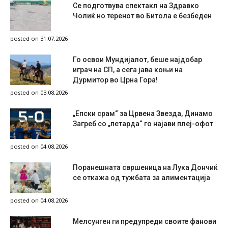
Се подготвува спектакл на Здравко
Чолиќ но теренот во Битола е безбеден
posted on 31.07.2026
Го освои Мундијалот, беше најдобар
играч на СП, а сега јава коњи на
Дурмитор во Црна Гора!
posted on 03.08.2026
„Епски срам“ за Црвена Звезда, Динамо
Загреб со „петарда“ го најави плеј-офот
posted on 04.08.2026
Поранешната свршеница на Лука Дончиќ
се откажа од тужбата за алиментација
posted on 04.08.2026
Мелсунген ги предупреди своите фанови