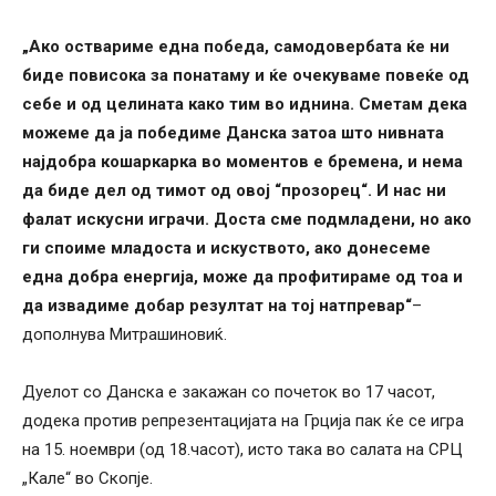
„Ако оствариме една победа, самодовербата ќе ни
биде повисока за понатаму и ќе очекуваме повеќе од
себе и од целината како тим во иднина. Сметам дека
можеме да ја победиме Данска затоа што нивната
најдобра кошаркарка во моментов е бремена, и нема
да биде дел од тимот од овој “прозорец“. И нас ни
фалат искусни играчи. Доста сме подмладени, но ако
ги споиме младоста и искуството, ако донесеме
една добра енергија, може да профитираме од тоа и
да извадиме добар резултат на тој натпревар“
–
дополнува Митрашиновиќ.
Дуелот со Данска е закажан со почеток во 17 часот,
додека против репрезентацијата на Грција пак ќе се игра
на 15. ноември (од 18.часот), исто така во салата на СРЦ
„Кале“ во Скопје.