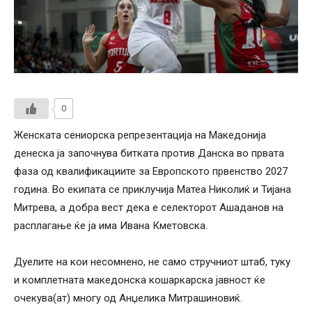
0
Женската сениорска репрезентација на Македонија
денеска ја започнува битката против Данска во првата
фаза од квалификациите за Европското првенство 2027
година. Во екипата се приклучија Матеа Николиќ и Тијана
Митрева, а добра вест дека е селекторот Ашаданов на
расплагање ќе ја има Ивана Кметовска.
Дуелите на кои несомнено, не само стручниот штаб, туку
и комплетната македонска кошаркарска јавност ќе
очекува(ат) многу од Анџелика Митрашиновиќ.