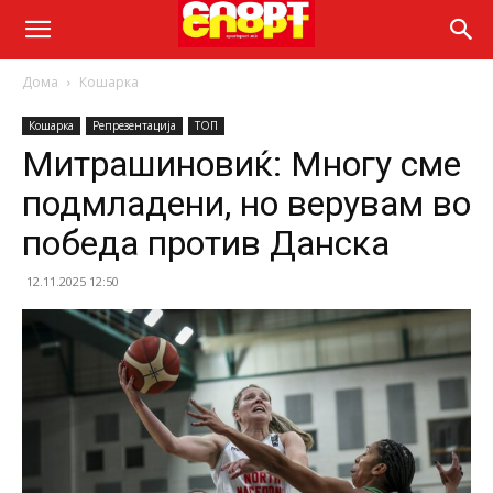
Дома
Кошарка
Кошарка
Репрезентација
ТОП
Митрашиновиќ: Многу сме
подмладени, но верувам во
победа против Данска
12.11.2025 12:50