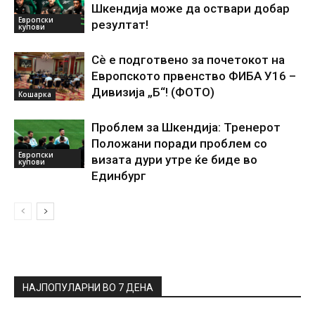
Шкендија може да оствари добар
Европски
резултат!
купови
Сѐ е подготвено за почетокот на
Европското првенство ФИБА У16 –
Дивизија „Б“! (ФОТО)
Кошарка
Проблем за Шкендија: Тренерот
Положани поради проблем со
Европски
визата дури утре ќе биде во
купови
Единбург
НАЈПОПУЛАРНИ ВО 7 ДЕНА