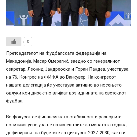
0
Претседателот на Фудбалската федерација на
Македонија, Масар Омерагиќ, заедно со генералниот
секретар, Леонид Јандреоски и Горан Пандев, учествува
на 76. Конгрес на ФИФА во Ванкувер. На конгресот
нашата делегација ќе учествува активно во носењето
одлуки кои директно влијаат врз иднината на светскиот
фудбал.
Во фокусот се финансиската стабилност и развојните
политики, усвојување на извештаите за минатата година,
дефинирање на буџетите за циклусот 2027-2030, како и