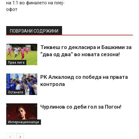
на 1:1 во финалето на плеј-
офот
ПОВРЗАНИ СОДРЖИНИ
Тиквеш го декласира и Башкими за
“два од два“ во новата сезона!
Прва лига
РК Алкалоид со победа на првата
контрола
Останато
Чурлинов со деби гол за Погон!
Интернационалци