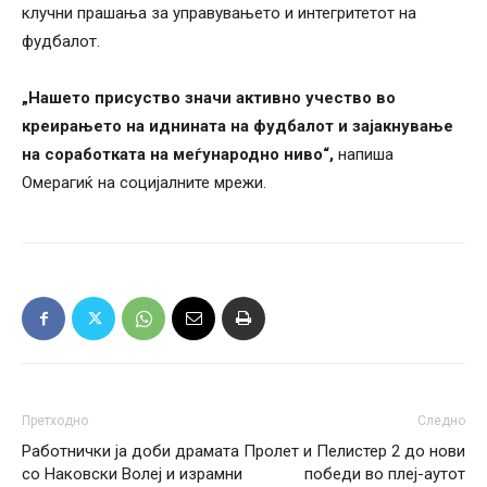
клучни прашања за управувањето и интегритетот на
фудбалот.
„Нашето присуство значи активно учество во
креирањето на иднината на фудбалот и зајакнување
на соработката на меѓународно ниво“,
напиша
Омерагиќ на социјалните мрежи.
Претходно
Следно
Работнички ја доби драмата
Пролет и Пелистер 2 до нови
со Наковски Волеј и израмни
победи во плеј-аутот