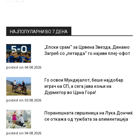
НАЈПОПУЛАРНИ ВО 7 ДЕНА
„Епски срам“ за Црвена Звезда, Динамо
Загреб со „петарда“ го најави плеј-офот
posted on 04.08.2026
Го освои Мундијалот, беше најдобар
играч на СП, а сега јава коњи на
Дурмитор во Црна Гора!
posted on 03.08.2026
Поранешната свршеница на Лука Дончиќ
се откажа од тужбата за алиментација
posted on 04.08.2026