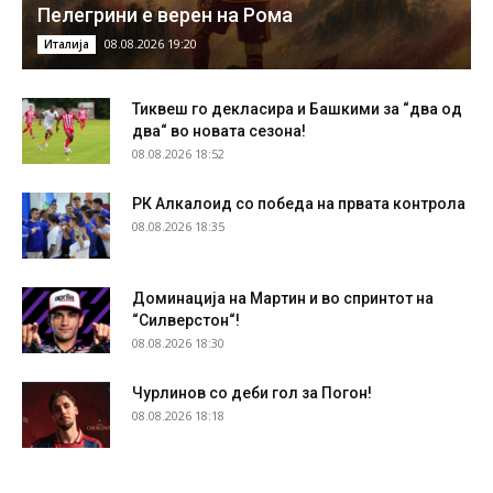
Пелегрини е верен на Рома
08.08.2026 19:20
Италија
Тиквеш го декласира и Башкими за “два од
два“ во новата сезона!
08.08.2026 18:52
РК Алкалоид со победа на првата контрола
08.08.2026 18:35
Доминација на Мартин и во спринтот на
“Силверстон“!
08.08.2026 18:30
Чурлинов со деби гол за Погон!
08.08.2026 18:18