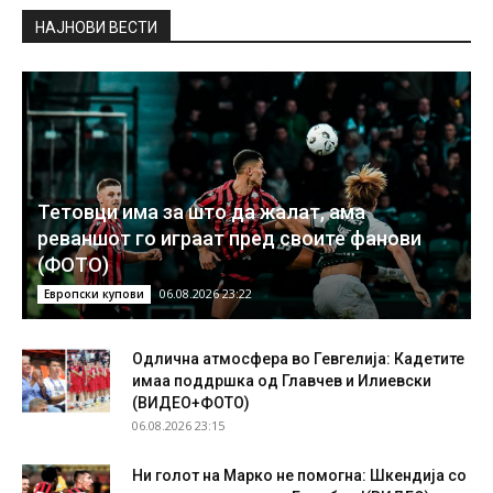
НAЈНОВИ ВЕСТИ
Тетовци има за што да жалат, ама
реваншот го играат пред своите фанови
(ФОТО)
06.08.2026 23:22
Европски купови
Одлична атмосфера во Гевгелија: Кадетите
имаа поддршка од Главчев и Илиевски
(ВИДЕО+ФОТО)
06.08.2026 23:15
Ни голот на Марко не помогна: Шкендија со