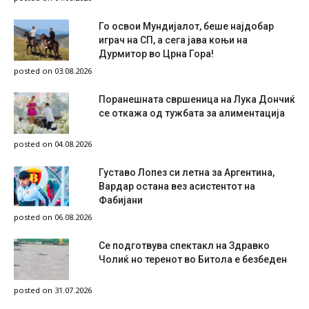
Го освои Мундијалот, беше најдобар
играч на СП, а сега јава коњи на
Дурмитор во Црна Гора!
posted on 03.08.2026
Поранешната свршеница на Лука Дончиќ
се откажа од тужбата за алиментација
posted on 04.08.2026
Густаво Лопез си летна за Аргентина,
Вардар остана вез асистентот на
Фабијани
posted on 06.08.2026
Се подготвува спектакл на Здравко
Чолиќ но теренот во Битола е безбеден
posted on 31.07.2026