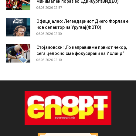
минимален пораз во Единбург!(ВИДЕО)
06.08.2026 22:57
Официјално: Легендарниот Диего Форлан е
нов селектор на Уругвај(ФОТО)
06.08.2026 22:30
Стојановски: „Го направивме првиот чекор,
сега целосно сме фокусирани на Исланд“
06.08.2026 22:10