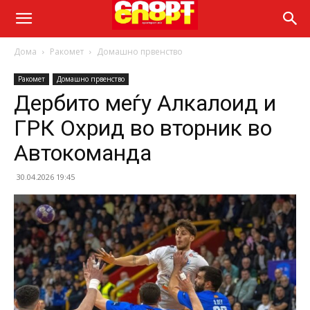
Дома
Ракомет
Домашно првенство
Ракомет
Домашно првенство
Дербито меѓу Алкалоид и
ГРК Охрид во вторник во
Автокоманда
30.04.2026 19:45