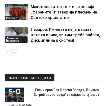
Македонските кадети ги решија
„фараните“ и заверија пласман на
Светско првенство
Ракомет
Лазаров: Имињата не ја даваат
целата слика, за тим треба работа,
Домашно
дисциплина и систем!
првенство
НАЈПОПУЛАРНИ ВО 7 ДЕНА
„Епски срам“ за Црвена Звезда, Динамо
Загреб со „петарда“ го најави плеј-офот
posted on 04.08.2026