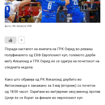
фото: RK Alkaloid (FB)
0
Поради настапот на екипата на ГРК Охрид во реванш
полуфиналето од ЕХФ Европскиот куп, големото дерби
меѓу Алкалоид и ГРК Охрид ќе се одигра на почетокот на
следната недела.
Како што објавија од РК Алкалоид дербито во
Автокоманда е закажано за 5 мај (вторник) со почеток
од 18:00 часот. Охриѓани во меѓувреме овој викенд против
Целје ќе се борат за финале во европскиот куп.