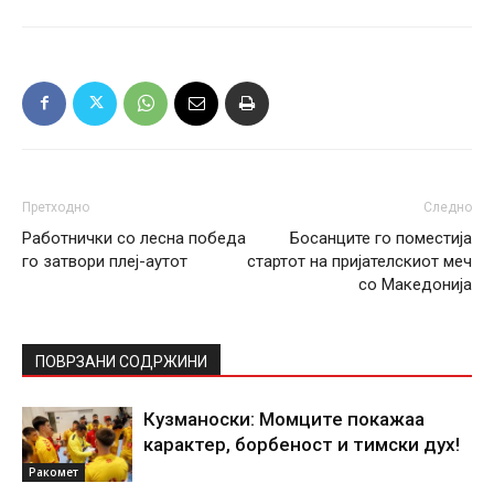
Претходно
Следно
Работнички со лесна победа
Босанците го поместија
го затвори плеј-аутот
стартот на пријателскиот меч
со Македонија
ПОВРЗАНИ СОДРЖИНИ
Кузманоски: Момците покажаа
карактер, борбеност и тимски дух!
Ракомет