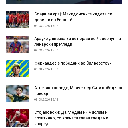
Совршен крај: Македонските кадети се
деветти во Европа!
09.08.2026 16:02
Араухо денеска ќе се појави во Ливерпул на
лекарски прегледи
09.08.2026 16:00
Фернандес е победник во Силверстоун
09.08.2026 15:30
Атлетико поведе, Манчестер Сити победи со
пресврт
09.08.2026 15:12
Стојановски: Да гледаме и мислиме
позитивно, со кренати глави гледаме
напред