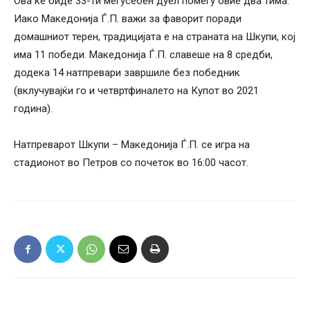
Ова ќе биде 33-ти меѓусебен дуел помеѓу овие два тима.
Иако Македонија Ѓ.П. важи за фаворит поради
домашниот терен, традицијата е на страната на Шкупи, кој
има 11 победи. Македонија Ѓ.П. славеше на 8 средби,
додека 14 натпревари завршиле без победник
(вклучувајќи го и четвртфиналето на Купот во 2021
година).
Натпреварот Шкупи – Македонија Ѓ.П. се игра на
стадионот во Петров со почеток во 16:00 часот.