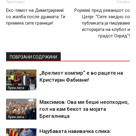
Претходно
Следно
Екс-тимот на Димитријевиќ
Ројевиќ пред реваншот со
со жалба после драмата: Ги
Целје: “Сите заедно со
премина сите граници!
публиката ја пишуваме
историјата на клубот и
градот Охрид“!
ПОВРЗАНИ СОДРЖИНИ
„Врелиот компир“ е во рацете на
Кристијан Фабиани!
Прва лига
Максимов: Ова ми беше неопходно,
гол на кам бекот за мојата
Брегалница
Прва лига
Најубавата навивачка слика: