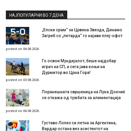
НАЈПОПУЛАРНИ ВО 7 ДЕНА
„Епски срам“ за Црвена Звезда, Динамо
Загреб со „петарда“ го најави плеј-офот
posted on 04.08.2026
Го освои Мундијалот, беше најдобар
играч на СП, а сега јава коњи на
Дурмитор во Црна Гора!
posted on 03.08.2026
Поранешната свршеница на Лука Дончиќ
се откажа од тужбата за алиментација
posted on 04.08.2026
Густаво Лопез си летна за Аргентина,
Вардар остана вез асистентот на