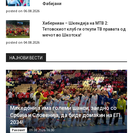
Фабијани
posted on 06.08.2026
Хиберниан – Шкендија на МТВ 2:
Тетовскиот клуб ги откупи ТВ правата од
мечот во Шкотска!
posted on 04.08.2026
НAЈНОВИ ВЕСТИ
Македонија има големи шанси, заедно со
Србија и Словенија, да биде домаќин на ЕП
2034!
09.08.2026 16:30
Ракомет