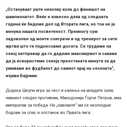
„Остануваат уште неколку кола до финишот на
шампионатот. Веќе е извесно дека од следната
година ќе бидеме дел од Втората лига, но тоа не ја
менува нашата посветеност. Премногу сум
задоволен од моите соиграчи и од тренерот за сите
жртви што ги поднесовме досега. Се трудиме на
секој натпревар да го дадеме максимумот и сакаме
да ја искористиме секоја преостаната минута за да
уживаме во фудбалот до самиот крај на сезоната“,
изјави Бајрами.
Додека Шкупи игра за чест и калење на младите сили,
нивниот следен противник, Македонија Ѓорче Петров, има
императив за победа. На „лавовите“ им се неопходни
бодови за спас и опстанок во Првата лига.