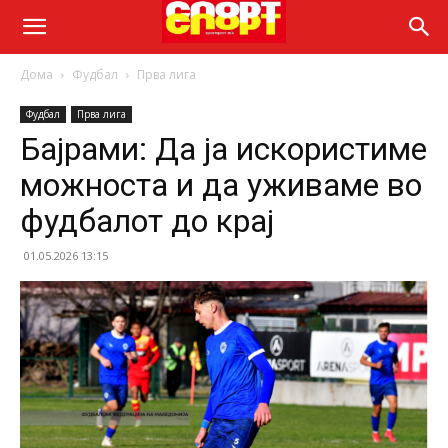
Дома
Фудбал
Прва лига
Фудбал
Прва лига
Бајрами: Да ја искористиме
можноста и да уживаме во
фудбалот до крај
01.05.2026 13:15