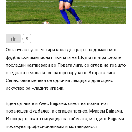
0
Остануваат уште четири кола до крајот на домашниот
фудбалски шампионат. Екипата на Шкупи ги игра своите
последни натпревари во Првата лига, со оглед на тоа што
следната сезона ќе се натпреварува во Втората лига.
Сепак, овие мечеви се одлична лекција и драгоцено
искуство за младите играчи.
Еден од нив е и Анес Бајрами, синот на познатиот
поранешен фудбалер, а сегашен тренер, Муарем Бајрами.
И покрај тешката ситуација на табелата, младиот Бајрами
покажува професионализам и мотивираност.