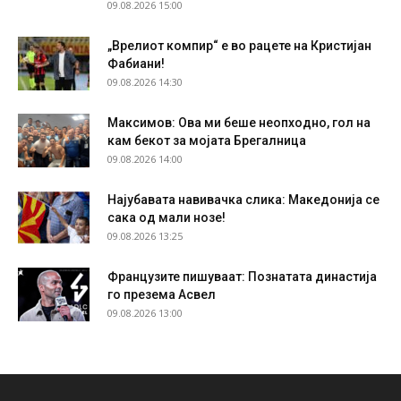
09.08.2026 15:00
„Врелиот компир“ е во рацете на Кристијан
Фабиани!
09.08.2026 14:30
Максимов: Ова ми беше неопходно, гол на
кам бекот за мојата Брегалница
09.08.2026 14:00
Најубавата навивачка слика: Македонија се
сака од мали нозе!
09.08.2026 13:25
Французите пишуваат: Познатата династија
го презема Асвел
09.08.2026 13:00