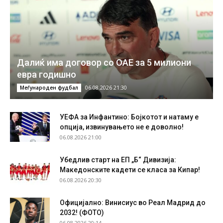
Далиќ има договор со ОАЕ за 5 милиони
евра годишно
06.08.2026 21:30
Меѓународен фудбал
УЕФА за Инфантино: Бојкотот и натаму е
опција, извинувањето не е доволно!
06.08.2026 21:00
Убедлив старт на ЕП „Б“ Дивизија:
Македонските кадети се класа за Кипар!
06.08.2026 20:30
Официјално: Винисиус во Реал Мадрид до
2032! (ФОТО)
06.08.2026 20:14