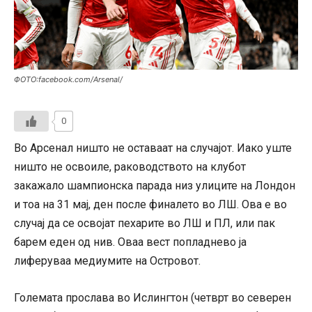
ФОТО:facebook.com/Arsenal/
0
Во Арсенал ништо не оставаат на случајот. Иако уште
ништо не освоиле, раководството на клубот
закажало шампионска парада низ улиците на Лондон
и тоа на 31 мај, ден после финалето во ЛШ. Ова е во
случај да се освојат пехарите во ЛШ и ПЛ, или пак
барем еден од нив. Оваа вест попладнево ја
лиферуваа медиумите на Островот.
Големата прослава во Ислингтон (четврт во северен