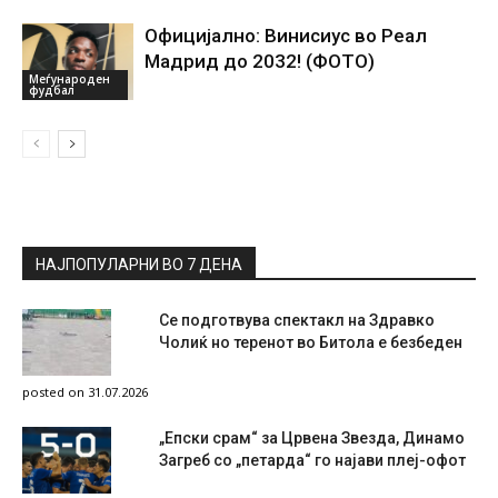
Официјално: Винисиус во Реал
Мадрид до 2032! (ФОТО)
Меѓународен
фудбал
НАЈПОПУЛАРНИ ВО 7 ДЕНА
Се подготвува спектакл на Здравко
Чолиќ но теренот во Битола е безбеден
posted on 31.07.2026
„Епски срам“ за Црвена Звезда, Динамо
Загреб со „петарда“ го најави плеј-офот