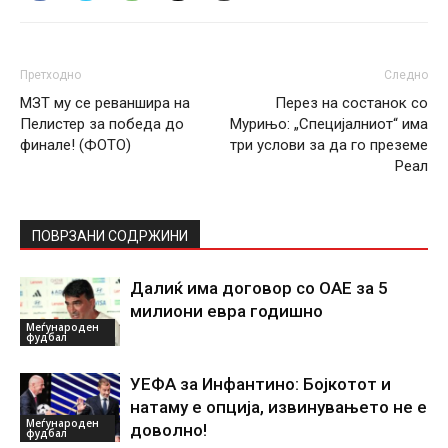
Претходно
Следно
МЗТ му се реваншира на
Перез на состанок со
Пелистер за победа до
Мурињо: „Специјалниот“ има
финале! (ФОТО)
три услови за да го преземе
Реал
ПОВРЗАНИ СОДРЖИНИ
Далиќ има договор со ОАЕ за 5
милиони евра годишно
Меѓународен
фудбал
УЕФА за Инфантино: Бојкотот и
натаму е опција, извинувањето не е
Меѓународен
доволно!
фудбал