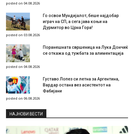
posted on 04.08.2026
Го освои Мундијалот, беше најдобар
играч на СП, а сега јава коњи на
Дурмитор во Црна Гора!
posted on 03.08.2026
Поранешната свршеница на Лука Дончиќ
се откажа од тужбата за алиментација
posted on 04.08.2026
Густаво Лопез си летна за Аргентина,
Вардар остана вез асистентот на
Фабијани
posted on 06.08.2026
НAЈНОВИ ВЕСТИ