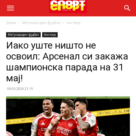
Дома
Меѓународен фудбал
Англија
Меѓународен фудбал
Англија
Иако уште ништо не
освоил: Арсенал си закажа
шампионска парада на 31
мај!
06.05.2026 21:15