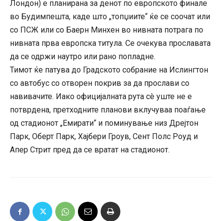
Лондон) е планирана за денот по европското финале
во Будимпешта, каде што „топџиите“ ќе се соочат или
со ПСЖ или со Баерн Минхен во нивната потрага по
нивната прва европска титула. Се очекува прославата
да се одржи наутро или рано попладне.
Тимот ќе патува до Градското собрание на Ислингтон
со автобус со отворен покрив за да прослави со
навивачите. Иако официјалната рута сè уште не е
потврдена, претходните планови вклучуваа поаѓање
од стадионот „Емирати“ и поминување низ Дрејтон
Парк, Оберт Парк, Хајбери Гроув, Сент Полс Роуд и
Апер Стрит пред да се вратат на стадионот.