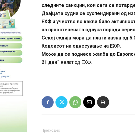
следните санкции, кои сега се потврд
Двајцата судии се суспендирани од из
ЕХФ и учество во какви било активнос
на првостепената одлука поради сери
Секој судија мора да плати казна од 
Кодексот на однесување на ЕХФ.
Може да се поднесе жалба до Европск
21 ден“
велат од ЕХФ.
Претходно