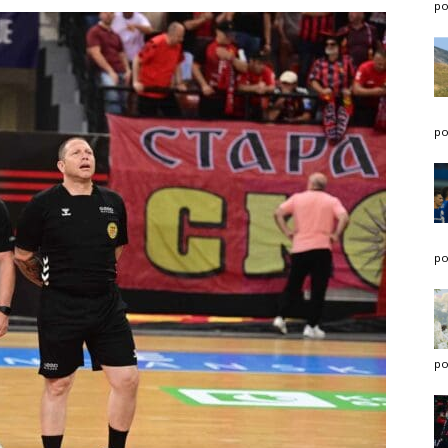
po
po
po
po