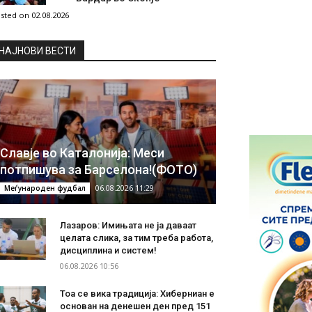
sted on 02.08.2026
НAЈНОВИ ВЕСТИ
Славје во Каталонија: Меси
потпишува за Барселона!(ФОТО)
06.08.2026 11:29
Меѓународен фудбал
Лазаров: Имињата не ја даваат
целата слика, за тим треба работа,
дисциплина и систем!
06.08.2026 10:56
Тоа се вика традиција: Хиберниан е
основан на денешен ден пред 151