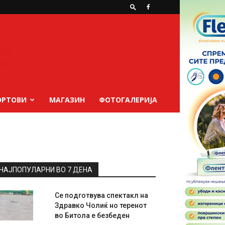
ОРТОВИ
МАГАЗИН
ФОТОГАЛЕРИЈА
НАЈПОПУЛАРНИ ВО 7 ДЕНА
Се подготвува спектакл на
Здравко Чолиќ но теренот
во Битола е безбеден