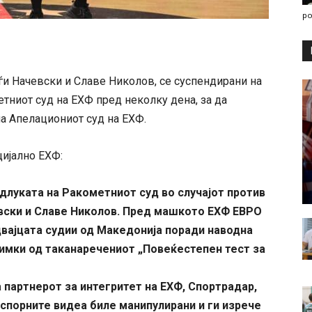
po
и Начевски и Славе Николов, се суспендирани на
етниот суд на ЕХФ пред неколку дена, за да
на Апелациониот суд на ЕХФ.
цијално ЕХФ:
длуката на Ракометниот суд во случајот против
вски и Славе Николов. Пред машкото ЕХФ ЕВРО
 двајцата судии од Македонија поради наводна
нимки од таканаречениот „Повеќестепен тест за
а партнерот за интегритет на ЕХФ, Спортрадар,
спорните видеа биле манипулирани и ги изрече