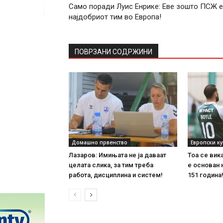
Само поради Луис Енрике: Еве зошто ПСЖ е
најдобриот тим во Европа!
ПОВРЗАНИ СОДРЖИНИ
Домашно првенство
Европски к
Лазаров: Имињата не ја даваат
Тоа се вик
целата слика, за тим треба
е основан 
работа, дисциплина и систем!
151 година