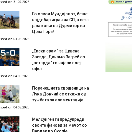
sted on 31.07.2026
Го освои Мундијалот, беше
најдобар играч на СП, а сега
јава коњи на Дурмитор во
Црна Гора!
sted on 03.08.2026
„Епски срам“ за Црвена
Звезда, Динамо Загреб со
„петарда“ го најави плеј-
офот
sted on 04.08.2026
Поранешната свршеница на
Лука Дончиќ се откажа од
тужбата за алиментација
sted on 04.08.2026
Мелсунген ги предупреди
своите фанови за мечот со
Вардар во Скопје