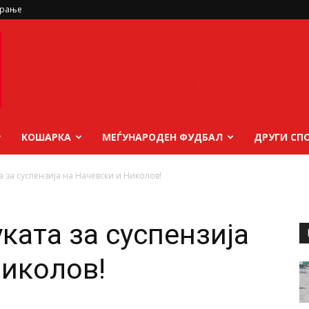
ирање
КОШАРКА
МЕЃУНАРОДЕН ФУДБАЛ
ДРУГИ СП
 за суспензија на Начевски и Николов!
ката за суспензија
Николов!