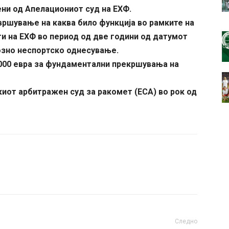
ени од Апелациониот суд на ЕХФ.
вршување на каква било функција во рамките на
ти на ЕХФ во период од две години од датумот
озно неспортско однесување.
5.000 евра за фундаментални прекршувања на
иот арбитражен суд за ракомет (ECA) во рок од
Следно