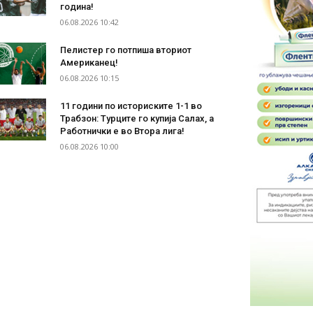
година!
06.08.2026 10:42
Пелистер го потпиша вториот
Американец!
06.08.2026 10:15
11 години по историските 1-1 во
Трабзон: Турците го купија Салах, а
Работнички е во Втора лига!
06.08.2026 10:00