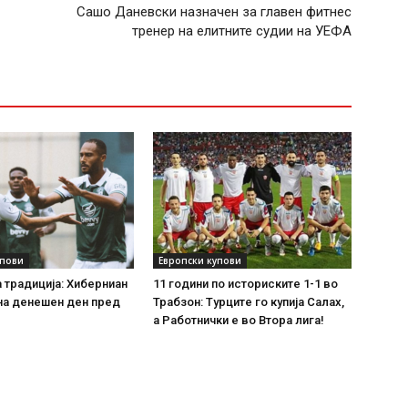
Сашо Даневски назначен за главен фитнес
тренер на елитните судии на УЕФА
упови
Европски купови
а традиција: Хиберниан
11 години по историските 1-1 во
на денешен ден пред
Трабзон: Турците го купија Салах,
!
а Работнички е во Втора лига!