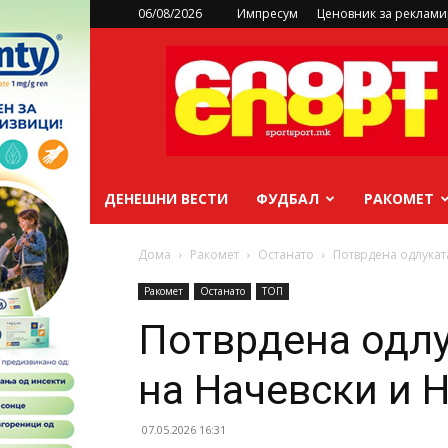
06/08/2026
Импресум
Ценовник за реклам
sportsport.mk
ДЕНЕШНИ ВЕСТИ
ФУДБАЛ
РАКОМЕТ
Дома
Ракомет
Останато
Потврдена одлуката
Ракомет
Останато
ТОП
Потврдена одлу
на Начевски и 
07.05.2026 16:31