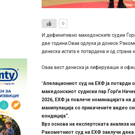
0
И дефинитивно македонските судии Ѓорѓ
две години.Оваа одлука ја донесе Раком
денеска истата е потврдена и од страна 
Оваа вест денеска ја лиферуваше и офи
Апелациониот суд на ЕХФ ја потврди о
“
македонскиот судиски пар Ѓорѓи Наче
2026, ЕХФ ја повлече номинацијата на
манипулација со прикачените видео с
кондиција“.
Врз основа на експертската анализа н
Ракометниот суд на ЕХФ заклучи дека 