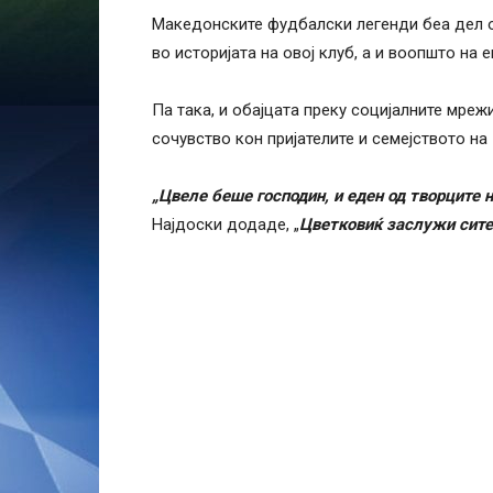
Македонските фудбалски легенди беа дел од
во историјата на овој клуб, а и воопшто на 
Па така, и обајцата преку социјалните мрежи
сочувство кон пријателите и семејството на
„Цвеле беше господин, и еден од творците 
Најдоски додаде, „
Цветковиќ заслужи сите