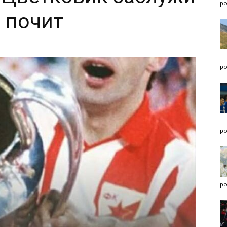
po
е почит
po
po
po