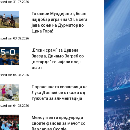
sted on 31.07.2026
Го освои Мундијалот, беше
најдобар играч на СП, а сега
јава коњи на Дурмитор во
Црна Гора!
sted on 03.08.2026
„Епски срам“ за Црвена
Звезда, Динамо Загреб со
„петарда“ го најави плеј-
офот
sted on 04.08.2026
Поранешната свршеница на
Лука Дончиќ се откажа од
тужбата за алиментација
sted on 04.08.2026
Мелсунген ги предупреди
своите фанови за мечот со
Вардар во Скопје