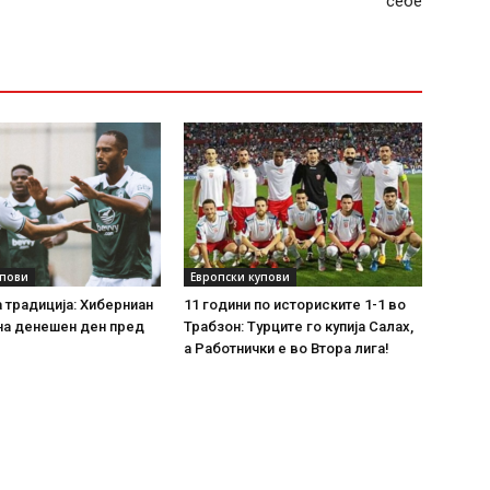
себе
упови
Европски купови
а традиција: Хиберниан
11 години по историските 1-1 во
на денешен ден пред
Трабзон: Турците го купија Салах,
!
а Работнички е во Втора лига!