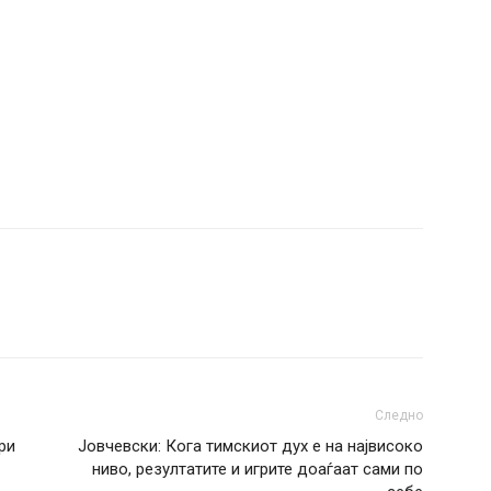
Следно
ри
Јовчевски: Кога тимскиот дух е на највисоко
ниво, резултатите и игрите доаѓаат сами по