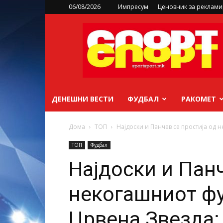
06/08/2026
Импресум
Ценовник за реклам
sportsport.mk
ДЕНЕШНИ ВЕСТИ
ФУДБАЛ
РАКОМЕТ
Дома
ТОП
Најдоски и Панчев се простија од 
ТОП
Фудбал
Најдоски и Панч
некогашниот ф
Црвена Звезда: