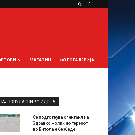
ОРТОВИ
МАГАЗИН
ФОТОГАЛЕРИЈА
НАЈПОПУЛАРНИ ВО 7 ДЕНА
Се подготвува спектакл на
Здравко Чолиќ но теренот
во Битола е безбеден