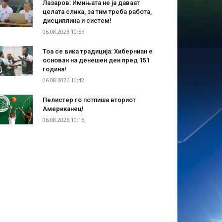
Лазаров: Имињата не ја даваат
целата слика, за тим треба работа,
дисциплина и систем!
06.08.2026 10:56
Тоа се вика традиција: Хиберниан е
основан на денешен ден пред 151
година!
06.08.2026 10:42
Пелистер го потпиша вториот
Американец!
06.08.2026 10:15