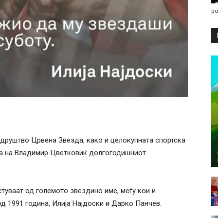
po
 друштво Црвена Звезда, како и целокупната спортска
тта на Владимир Цветковиќ долгогодишниот
стуваат од големото звездино име, меѓу кои и
од 1991 година, Илија Најдоски и Дарко Панчев.