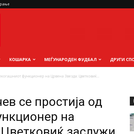
ирање
КОШАРКА
МЕЃУНАРОДЕН ФУДБАЛ
ДРУГИ СП
некогашниот функционер на Црвена Звезда: Цветковиќ...
ев се простија од
ункционер на
 Цветковиќ заслужи