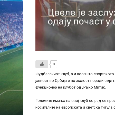
0
Фудбалскиот клуб, а и воопшто спортското
јавност во Србија е во жалост поради смр
функционер на клубот од „Рајко Митиќ.
Големите имиња на овој клуб со ред се про
носителите на европската и светска титула 