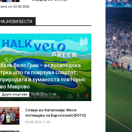
sted on 02.08.2026
НAЈНОВИ ВЕСТИ
Халк Вело Грин – велосипедска
трка што ги поврзува спортот,
природата и хуманоста повторно
во Маврово
06.08.2026 11:49
Други спортови
Славје во Каталонија: Меси
потпишува за Барселона!(ФОТО)
06.08.2026 11:29