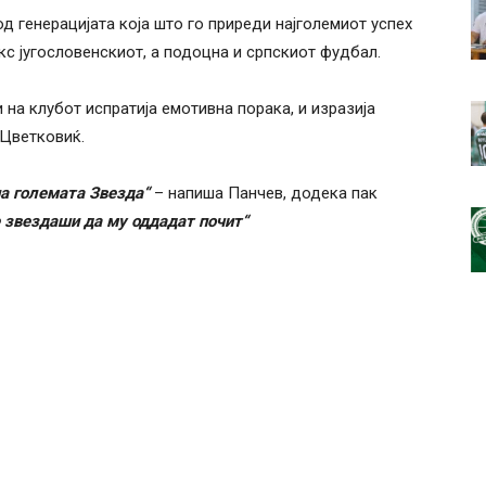
 генерацијата која што го приреди најголемиот успех
екс југословенскиот, а подоцна и српскиот фудбал.
 на клубот испратија емотивна порака, и изразија
 Цветковиќ.
на големата Звезда“
– напиша Панчев, додека пак
 звездаши да му оддадат почит“