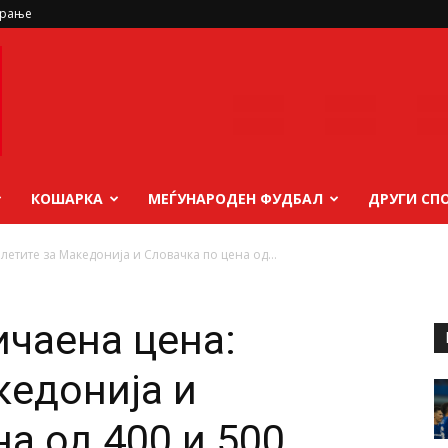
ирање
КОШАРКА
МЕЃУНАРОДЕН ФУДБАЛ
ДРУГИ СП
етите за Македонија и Словачка по цена од...
чаена цена:
кедонија и
а од 400 и 500