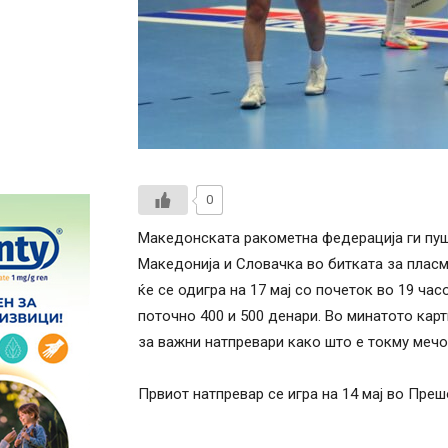
0
Македонската ракометна федерација ги пуш
Македонија и Словачка во битката за пласм
ќе се одигра на 17 мај со почеток во 19 час
поточно 400 и 500 денари. Во минатото кар
за важни натпревари како што е токму мечо
Првиот натпревар се игра на 14 мај во Преш