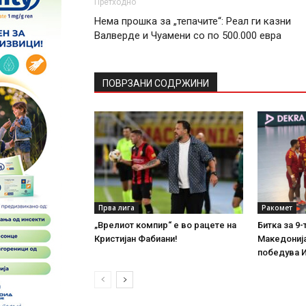
Претходно
Нема прошка за „тепачите“: Реал ги казни
Валверде и Чуамени со по 500.000 евра
ПОВРЗАНИ СОДРЖИНИ
Прва лига
Ракомет
„Врелиот компир“ е во рацете на
Битка за 9-
Кристијан Фабиани!
Македонија
победува 