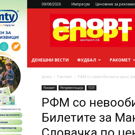
09/08/2026
Импресум
Ценовник за реклам
sportsport.mk
ДЕНЕШНИ ВЕСТИ
ФУДБАЛ
РАКОМЕТ
Дома
Ракомет
РФМ со невообичаена цена: Бил
Ракомет
Репрезентација
ТОП
РФМ со невооби
Билетите за Ма
Словачка по цен