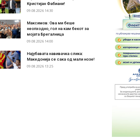
Кристијан Фабиани!
09.08.2026 14:30
Максимов: Ова ми беше
неопходно, гол на кам бекот за
мојата Брегалница
09.08.2026 14:00
Најубавата навивачка слика:
Македонија се сака од мали нозе!
09.08.2026 13:25