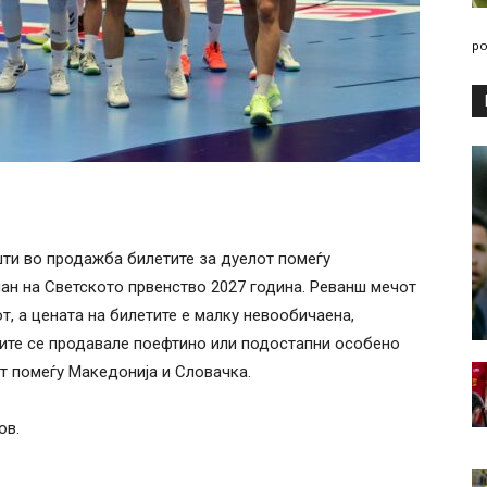
po
ти во продажба билетите за дуелот помеѓу
ан на Светското првенство 2027 година. Реванш мечот
от, а цената на билетите е малку невообичаена,
тите се продавале поефтино или подостапни особено
т помеѓу Македонија и Словачка.
ов.