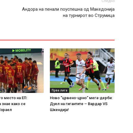
Следно
Андора на пенали поуспешна од Македонија
на турнирот во Струмица
Прва лига
то место на ЕП:
Ново “црвено-црно“ мега-дерби:
 знае како се
Дуел на гигантите – Вардар VS
Израел
Шкендија!