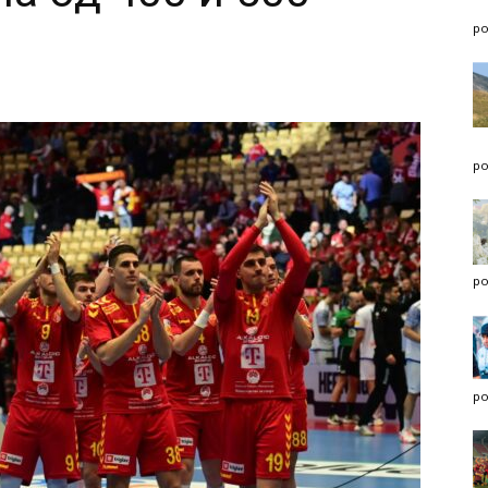
po
po
po
po