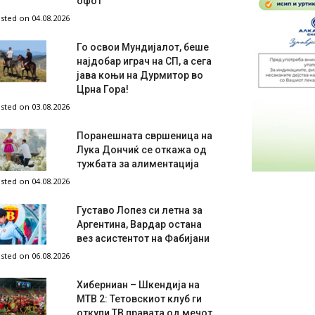
офот
sted on 04.08.2026
Го освои Мундијалот, беше
најдобар играч на СП, а сега
јава коњи на Дурмитор во
Црна Гора!
sted on 03.08.2026
Поранешната свршеница на
Лука Дончиќ се откажа од
тужбата за алиментација
sted on 04.08.2026
Густаво Лопез си летна за
Аргентина, Вардар остана
вез асистентот на Фабијани
sted on 06.08.2026
Хиберниан – Шкендија на
МТВ 2: Тетовскиот клуб ги
откупи ТВ правата од мечот