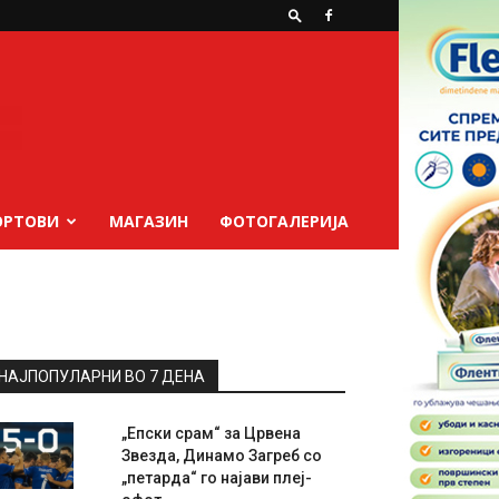
ОРТОВИ
МАГАЗИН
ФОТОГАЛЕРИЈА
НАЈПОПУЛАРНИ ВО 7 ДЕНА
„Епски срам“ за Црвена
Звезда, Динамо Загреб со
„петарда“ го најави плеј-