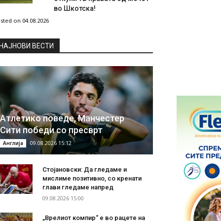
во Шкотска!
sted on 04.08.2026
НAЈНОВИ ВЕСТИ
Атлетико поведе, Манчестер
Сити победи со пресврт
09.08.2026 15:12
Англија
Стојановски: Да гледаме и
мислиме позитивно, со кренати
глави гледаме напред
09.08.2026 15:00
„Врелиот компир“ е во рацете на