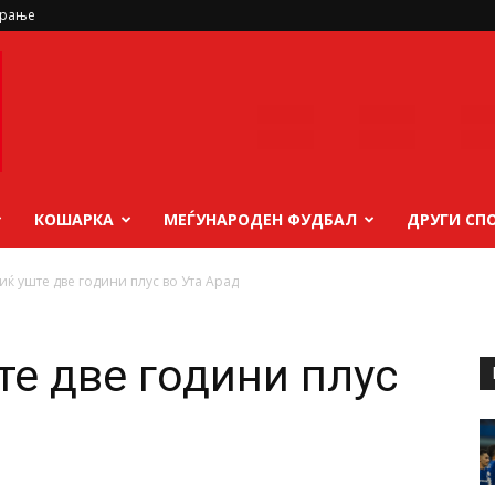
ирање
КОШАРКА
МЕЃУНАРОДЕН ФУДБАЛ
ДРУГИ СП
ќ уште две години плус во Ута Арад
е две години плус