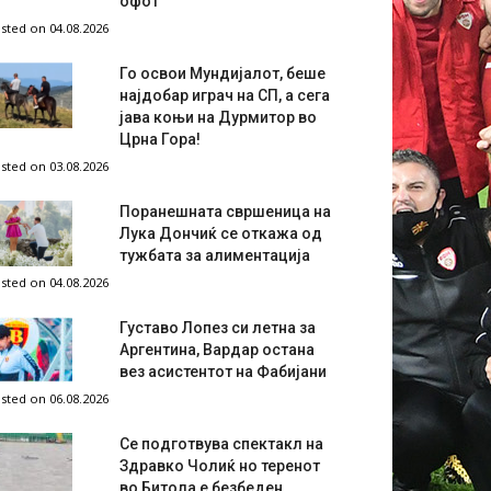
офот
sted on 04.08.2026
Го освои Мундијалот, беше
најдобар играч на СП, а сега
јава коњи на Дурмитор во
Црна Гора!
sted on 03.08.2026
Поранешната свршеница на
Лука Дончиќ се откажа од
тужбата за алиментација
sted on 04.08.2026
Густаво Лопез си летна за
Аргентина, Вардар остана
вез асистентот на Фабијани
sted on 06.08.2026
Се подготвува спектакл на
Здравко Чолиќ но теренот
во Битола е безбеден