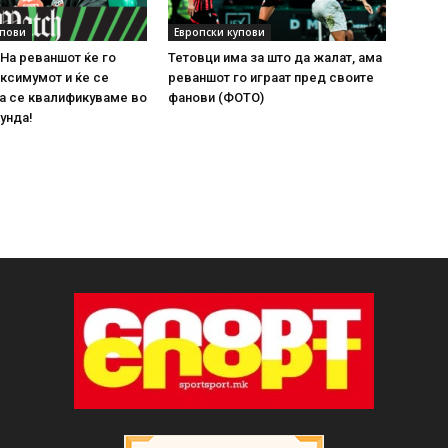
упови
Европски купови
На реваншот ќе го
Тетовци има за што да жалат, ама
ксимумот и ќе се
реваншот го играат пред своите
а се квалификуваме во
фанови (ФОТО)
унда!