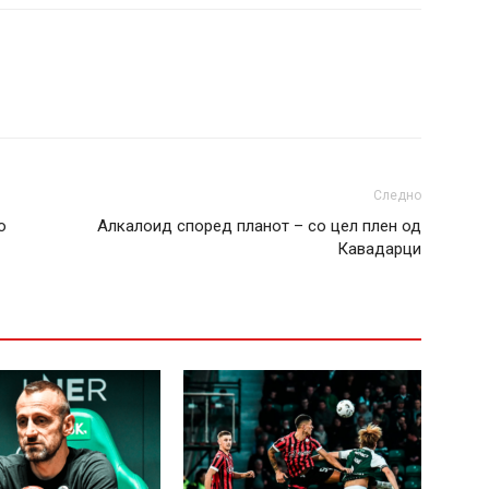
Следно
о
Алкалоид според планот – со цел плен од
Кавадарци