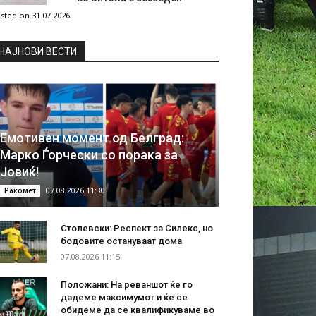
sted on 31.07.2026
НAЈНОВИ ВЕСТИ
Емотивен момент од Белград:
Марко Ѓорчески со порака за
Јовиќ!
07.08.2026 11:30
Ракомет
Столевски: Респект за Силекс, но
бодовите остануваат дома
07.08.2026 11:15
Положани: На реваншот ќе го
дадеме максимумот и ќе се
обидеме да се квалификуваме во