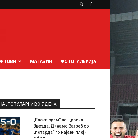
ОРТОВИ
МАГАЗИН
ФОТОГАЛЕРИЈА
НАЈПОПУЛАРНИ ВО 7 ДЕНА
„Епски срам“ за Црвена
Звезда, Динамо Загреб со
„петарда“ го најави плеј-