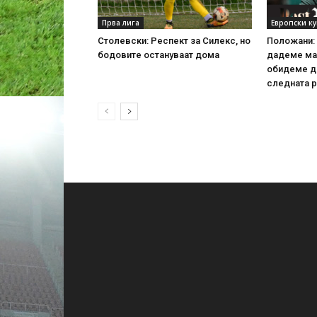
Прва лига
Европски к
Столевски: Респект за Силекс, но
Положани: 
бодовите остануваат дома
дадеме ма
обидеме д
следната р