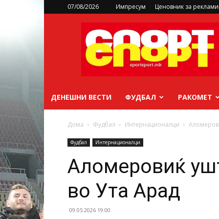
07/08/2026
Импресум
Ценовник за реклам
sportsport.mk
ДЕНЕШНИ ВЕСТИ
ФУДБАЛ
РАКОМЕТ
Дома
Фудбал
Интернационалци
Аломерови
Фудбал
Интернационалци
Аломеровиќ ушт
во Ута Арад
09.05.2026 19:00