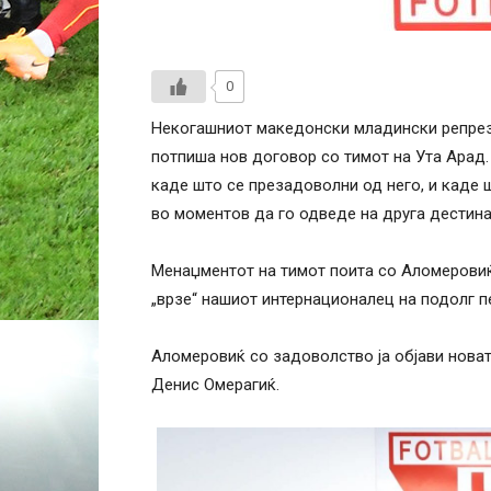
0
Некогашниот македонски младински репрезе
потпиша нов договор со тимот на Ута Арад.
каде што се презадоволни од него, и каде 
во моментов да го одведе на друга дестина
Менаџментот на тимот поита со Аломеровиќ
„врзе“ нашиот интернационалец на подолг п
Аломеровиќ со задоволство ја објави нова
Денис Омерагиќ.