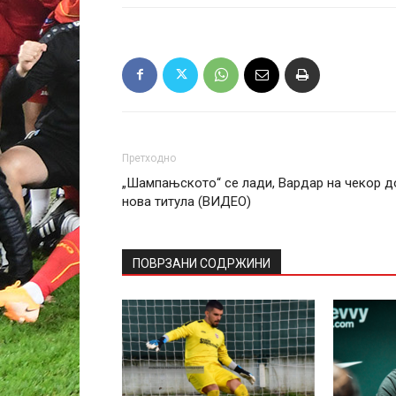
Претходно
„Шампањското“ се лади, Вардар на чекор д
нова титула (ВИДЕО)
ПОВРЗАНИ СОДРЖИНИ