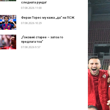
следната рунда!
07.08.2026 11:00
Феран Торес му кажа „да“ на ПСЖ
07.08.2026 10:29
„Ѓоковиќ старее – затоа го
предлага тоа“
07.08.2026 9:57