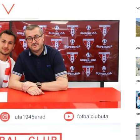
po
po
po
po