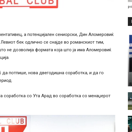
po
нтативец, а потенцијален сениорски, Дин Аломеровиќ
 Левиот бек одлично се снајде во романскиот тим,
што не дозволија формата која што ја има Аломеровиќ
ција.
 да потпише, нова двегодишна соработка, и да го
ериод.
та соработка со Ута Арад во соработка со менаџерот