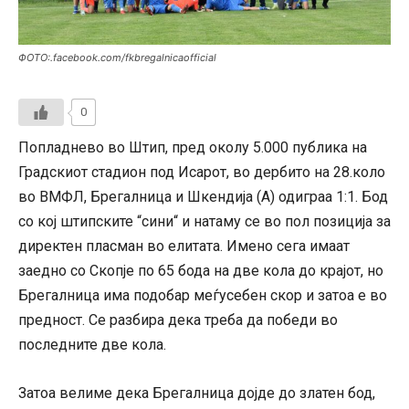
ФОТО:.facebook.com/fkbregalnicaofficial
0
Попладнево во Штип, пред околу 5.000 публика на
Градскиот стадион под Исарот, во дербито на 28.коло
во ВМФЛ, Брегалница и Шкендија (А) одиграа 1:1. Бод
со кој штипските “сини“ и натаму се во пол позиција за
директен пласман во елитата. Имено сега имаат
заедно со Скопје по 65 бода на две кола до крајот, но
Брегалница има подобар меѓусебен скор и затоа е во
предност. Се разбира дека треба да победи во
последните две кола.
Затоа велиме дека Брегалница дојде до златен бод,