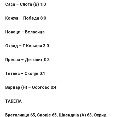
Саса – Слога (В) 1:0
Кожув – Победа 8:0
Новаци – Беласица
Охрид – Г.Коњари 3:0
Преспа – Детонит 0:3
Тетекс – Скопје 0:1
Вардар (Н) – Осогово 0:4
ТАБЕЛА
Брегалница 65, Скопје 65, Шкендија (А) 63, Охрид