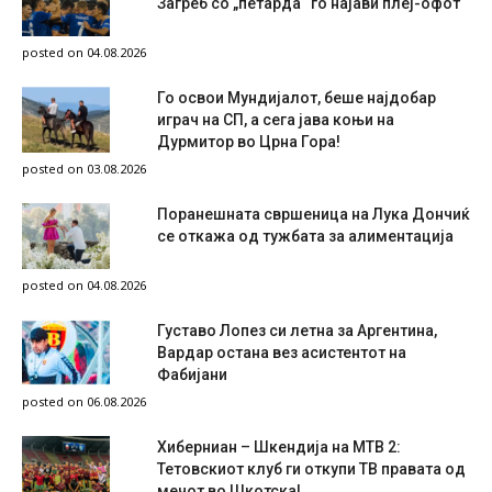
Загреб со „петарда“ го најави плеј-офот
posted on 04.08.2026
Го освои Мундијалот, беше најдобар
играч на СП, а сега јава коњи на
Дурмитор во Црна Гора!
posted on 03.08.2026
Поранешната свршеница на Лука Дончиќ
се откажа од тужбата за алиментација
posted on 04.08.2026
Густаво Лопез си летна за Аргентина,
Вардар остана вез асистентот на
Фабијани
posted on 06.08.2026
Хиберниан – Шкендија на МТВ 2:
Тетовскиот клуб ги откупи ТВ правата од
мечот во Шкотска!