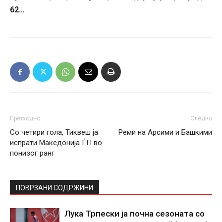
62…
Претходно
Следно
Со четири гола, Тиквеш ја
Реми на Арсими и Башкими
испрати Македонија ЃП во
понизог ранг
ПОВРЗАНИ СОДРЖИНИ
Лука Трпески ја почна сезоната со