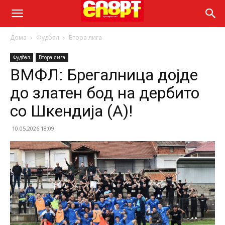
Дома
Фудбал
Втора лига
Фудбал
Втора лига
ВМФЛ: Брегалница дојде
до златен бод на дербито
со Шкендија (А)!
10.05.2026 18:09