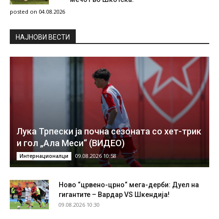
posted on 04.08.2026
НAЈНОВИ ВЕСТИ
Лука Трпески ја почна сезоната со хет-трик
и гол „Ала Меси“ (ВИДЕО)
09.08.2026 10:58
Интернационалци
Ново “црвено-црно“ мега-дерби: Дуел на
гигантите – Вардар VS Шкендија!
09.08.2026 10:30