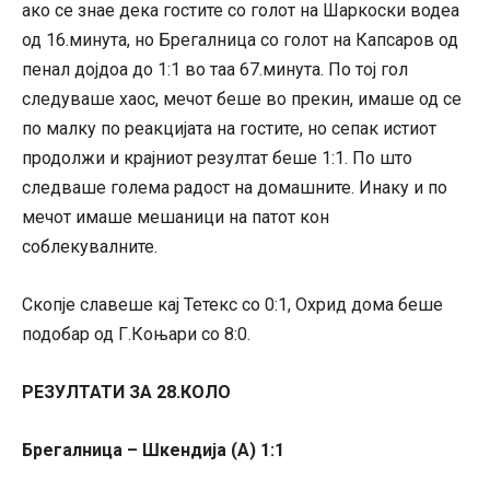
ако се знае дека гостите со голот на Шаркоски водеа
од 16.минута, но Брегалница со голот на Капсаров од
пенал дојдоа до 1:1 во таа 67.минута. По тој гол
следуваше хаос, мечот беше во прекин, имаше од се
по малку по реакцијата на гостите, но сепак истиот
продолжи и крајниот резултат беше 1:1. По што
следваше голема радост на домашните. Инаку и по
мечот имаше мешаници на патот кон
соблекувалните.
Скопје славеше кај Тетекс со 0:1, Охрид дома беше
подобар од Г.Коњари со 8:0.
РЕЗУЛТАТИ ЗА 28.КОЛО
Брегалница – Шкендија (А) 1:1