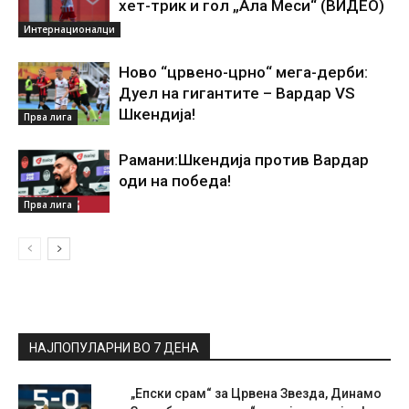
хет-трик и гол „Ала Меси“ (ВИДЕО)
Интернационалци
Ново “црвено-црно“ мега-дерби:
Дуел на гигантите – Вардар VS
Шкендија!
Прва лига
Рамани:Шкендија против Вардар
оди на победа!
Прва лига
НАЈПОПУЛАРНИ ВО 7 ДЕНА
„Епски срам“ за Црвена Звезда, Динамо