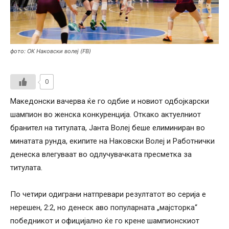
фото: ОК Наковски волеј (FB)
0
Македонски вачерва ќе го одбие и новиот одбојкарски
шампион во женска конкуренција. Откако актуелниот
бранител на титулата, Јанта Волеј беше елиминиран во
минатата рунда, екипите на Наковски Волеј и Работнички
денеска влегуваат во одлучувачката пресметка за
титулата.
По четири одиграни натпревари резултатот во серија е
нерешен, 2:2, но денеск аво популарната „мајсторка“
победникот и официјално ќе го крене шампионскиот