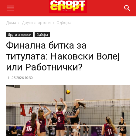
Дома
Други спортови
Одбојка
Други спортови
Одбојка
Финална битка за
титулата: Наковски Волеј
или Работнички?
11.05.2026 10:30