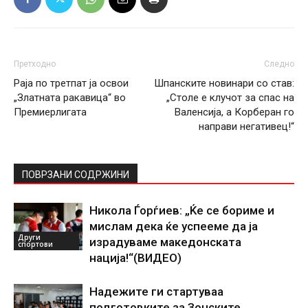
Претходно
Следно
Раја по третпат ја освои
Шпанските новинари со став:
„Златната ракавица“ во
„Столе е клучот за спас на
Премиерлигата
Валенсија, а Корберан го
направи негативец!“
ПОВРЗАНИ СОДРЖИНИ
Никола Ѓорѓиев: „Ќе се бориме и
мислам дека ќе успееме да ја
Други
израдуваме македонската
спортови
нација!“(ВИДЕО)
Надежите ги стартуваа
подготовките за Зонските