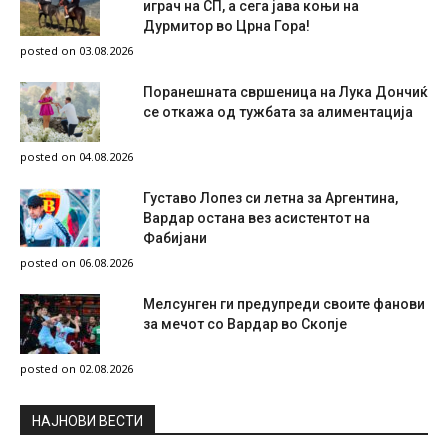
играч на СП, а сега јава коњи на
Дурмитор во Црна Гора!
posted on 03.08.2026
Поранешната свршеница на Лука Дончиќ
се откажа од тужбата за алиментација
posted on 04.08.2026
Густаво Лопез си летна за Аргентина,
Вардар остана вез асистентот на
Фабијани
posted on 06.08.2026
Мелсунген ги предупреди своите фанови
за мечот со Вардар во Скопје
posted on 02.08.2026
НAЈНОВИ ВЕСТИ