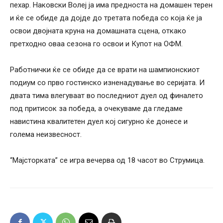
пехар. Наковски Волеј ја има предноста на домашен терен
и ќе се обиде да дојде до третата победа со која ќе ја
освои двојната круна на домашната сцена, откако
претходно оваа сезона го освои и Купот на ОФМ.
Работнички ќе се обиде да се врати на шампионскиот
подиум со прво гостинско изненадување во серијата. И
двата тима влегуваат во последниот дуел од финалето
под притисок за победа, а очекуваме да гледаме
навистина квалитетен дуел кој сигурно ќе донесе и
голема неизвесност.
“Мајсторката” се игра вечерва од 18 часот во Струмица.