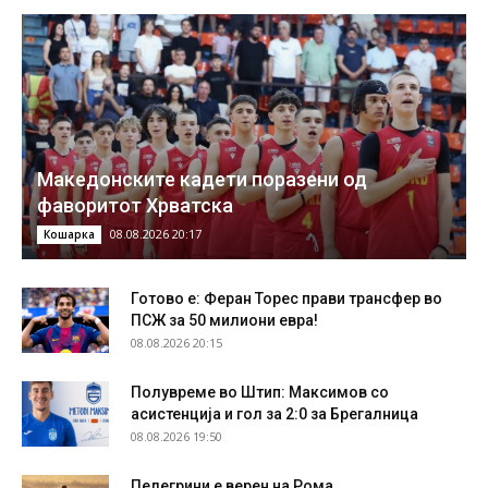
Македонските кадети поразени од
фаворитот Хрватска
08.08.2026 20:17
Кошарка
Готово е: Феран Торес прави трансфер во
ПСЖ за 50 милиони евра!
08.08.2026 20:15
Полувреме во Штип: Максимов со
асистенција и гол за 2:0 за Брегалница
08.08.2026 19:50
Пелегрини е верен на Рома