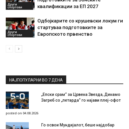
Други
квалификации за ЕП 2027
спортови
Одбојкарите со крушевски локум ги
стартуваа подготовките за
Други
Европското првенство
спортови
НАЈПОПУЛАРНИ ВО 7 ДЕНА
„Епски срам“ за Црвена Звезда, Динамо
Загреб со „петарда“ го најави плеј-офот
posted on 04.08.2026
Го освои Мундијалот, беше најдобар