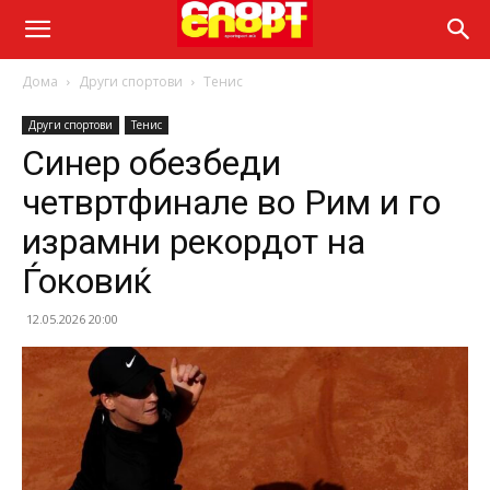
Дома
Други спортови
Тенис
Други спортови
Тенис
Синер обезбеди
четвртфинале во Рим и го
израмни рекордот на
Ѓоковиќ
12.05.2026 20:00