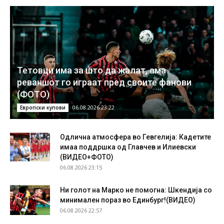
Тетовци има за што да жалат, ама
реваншот го играат пред своите фанови
(ФОТО)
06.08.2026 23:22
Европски купови
Одлична атмосфера во Гевгелија: Кадетите
имаа поддршка од Главчев и Илиевски
(ВИДЕО+ФОТО)
06.08.2026 23:15
Ни голот на Марко не помогна: Шкендија со
минимален пораз во Единбург!(ВИДЕО)
06.08.2026 22:57