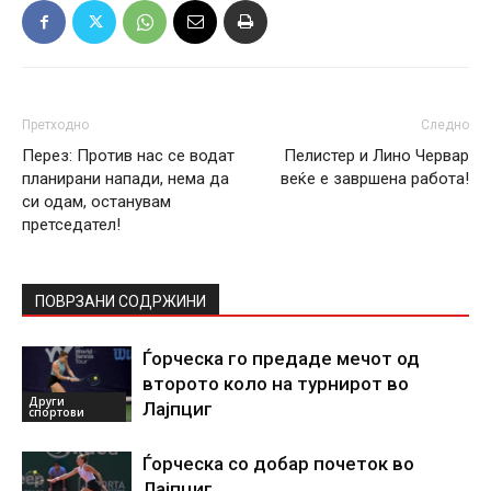
Претходно
Следно
Перез: Против нас се водат
Пелистер и Лино Червар
планирани напади, нема да
веќе е завршена работа!
си одам, останувам
претседател!
ПОВРЗАНИ СОДРЖИНИ
Ѓорческа го предаде мечот од
второто коло на турнирот во
Други
Лајпциг
спортови
Ѓорческа со добар почеток во
Лајпциг