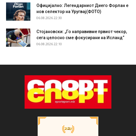
Официјално: Легендарниот Диего Форлан е
нов селектор на Уругвај(ФОТО)
06.08.2026 22:30
Стојановски: „Го направивме првиот чекор,
сега целосно сме фокусирани на Исланд“
06.08.2026 22:10