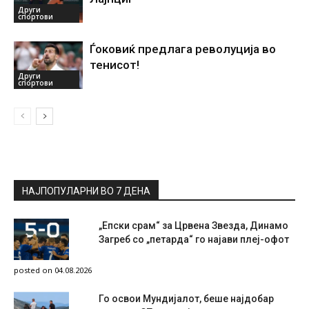
Други
спортови
Ѓоковиќ предлага револуција во
тенисот!
Други
спортови
НАЈПОПУЛАРНИ ВО 7 ДЕНА
„Епски срам“ за Црвена Звезда, Динамо
Загреб со „петарда“ го најави плеј-офот
posted on 04.08.2026
Го освои Мундијалот, беше најдобар