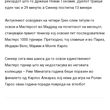
рекордот што го држеше Новак Ѓоковиќ. Дуелот траеше
еден час и 29 минути, а Синнер постигна 13 винери.
Актуелниот освојувач на четири Грен слем титули го
освои и Мастерсот во Мадрид на почетокот на месецот,
станувајќи првиот тенисер кој освоил пет последователни
Мастерс 1000 турнири. Претходно, тој славеше и во Париз,
Индијан Велс, Мајами и Монте Карло.
Синнер сега има шанса да го освои единствениот
Мастерс турнир што му недостасува во неговата
колекција – Рим. Минатата година беше поразен во
финалето од Карлос Алкараз, кој нема да игра на Ролан
Гарос оваа година поради повреда на зглобот.