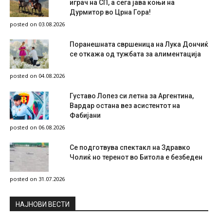
играч на СП, а сега јава коњи на
Дурмитор во Црна Гора!
posted on 03.08.2026
Поранешната свршеница на Лука Дончиќ
се откажа од тужбата за алиментација
posted on 04.08.2026
Густаво Лопез си летна за Аргентина,
Вардар остана вез асистентот на
Фабијани
posted on 06.08.2026
Се подготвува спектакл на Здравко
Чолиќ но теренот во Битола е безбеден
posted on 31.07.2026
НAЈНОВИ ВЕСТИ