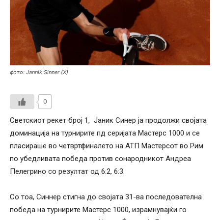
фото: Jannik Sinner (X)
0
Светскиот рекет број 1, Јаник Синер ја продолжи својата
доминација на турнирите пд серијата Мастерс 1000 и се
пласираше во четвртфиналето на АТП Мастерсот во Рим
по убедливата победа против сонародникот Андреа
Пелегрино со резултат од 6:2, 6:3.
Со тоа, Синнер стигна до својата 31-ва последователна
победа на турнирите Мастерс 1000, израмнувајќи го