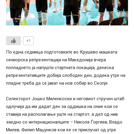
+1
По една седмица подготовките во Крушево машката
сениорска репрезентација на Македонија вчера
попладнето ја напушти стартната локација, денеска
репрезентативците добија слободен ден, додека утре на
пладне треба да се јават на нов собир во Скопје.
Селекторот Јошко Миленкоски и неговиот стручен штаб
одлучија да им дадат ден за оддишка на оние кои се
ставија на располагање уште на стартот, а дел од нив
заедно со интернационалците – Никола Ѓоргиев, Владо
Милев, Филип Маџунков кои ќе се приклучат од утре