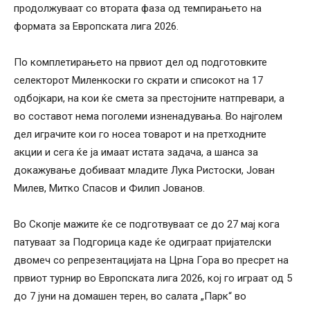
продолжуваат со втората фаза од темпирањето на
формата за Европската лига 2026.
По комплетирањето на првиот дел од подготовките
селекторот Миленкоски го скрати и списокот на 17
одбојкари, на кои ќе смета за престојните натпревари, а
во составот нема поголеми изненадувања. Во најголем
дел играчите кои го носеа товарот и на претходните
акции и сега ќе ја имаат истата задача, а шанса за
докажување добиваат младите Лука Ристоски, Јован
Милев, Митко Спасов и Филип Јованов.
Во Скопје мажите ќе се подготвуваат се до 27 мај кога
патуваат за Подгорица каде ќе одиграат пријателски
двомеч со репрезентацијата на Црна Гора во пресрет на
првиот турнир во Европската лига 2026, кој го играат од 5
до 7 јуни на домашен терен, во салата „Парк“ во