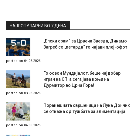
НАЈПОПУЛАРНИ ВО 7 ДЕНА
„Епски срам“ за Црвена Звезда, Динамо
Загреб со „петарда“ го најави плеј-офот
posted on 04.08.2026
Го освои Мундијалот, беше најдобар
играч на СП, а сега јава коњи на
Дурмитор во Црна Гора!
posted on 03.08.2026
Поранешната свршеница на Лука Дончиќ
се откажа од тужбата за алиментација
posted on 04.08.2026