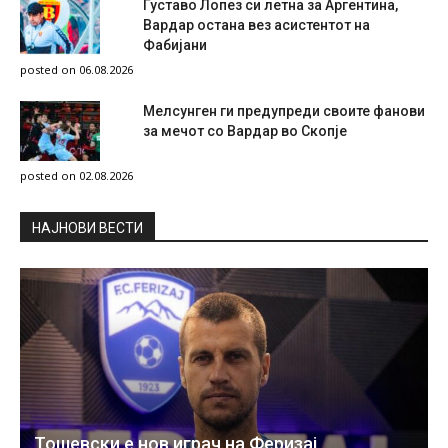
Густаво Лопез си летна за Аргентина,
Вардар остана вез асистентот на
Фабијани
posted on 06.08.2026
Мелсунген ги предупреди своите фанови
за мечот со Вардар во Скопје
posted on 02.08.2026
НAЈНОВИ ВЕСТИ
Тошевски е нов играч на Феризај