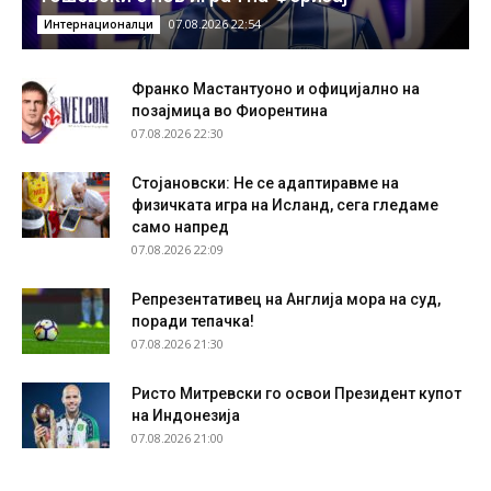
07.08.2026 22:54
Интернационалци
Франко Мастантуоно и официјално на
позајмица во Фиорентина
07.08.2026 22:30
Стојановски: Не се адаптиравме на
физичката игра на Исланд, сега гледаме
само напред
07.08.2026 22:09
Репрезентативец на Англија мора на суд,
поради тепачка!
07.08.2026 21:30
Ристо Митревски го освои Президент купот
на Индонезија
07.08.2026 21:00