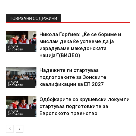
ПОВРЗАНИ СОДРЖИНИ
Никола Ѓорѓиев: „Ќе се бориме и
мислам дека ќе успееме да ја
Други
израдуваме македонската
спортови
нација!“(ВИДЕО)
Надежите ги стартуваа
подготовките за Зонските
Други
квалификации за ЕП 2027
спортови
Одбојкарите со крушевски локум ги
стартуваа подготовките за
Други
Европското првенство
спортови