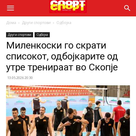
Дома
Други спортови
Одбојка
Други спортови
Одбојка
Миленкоски го скрати
списокот, одбојкарите од
утре тренираат во Скопје
13.05.2026 20:30