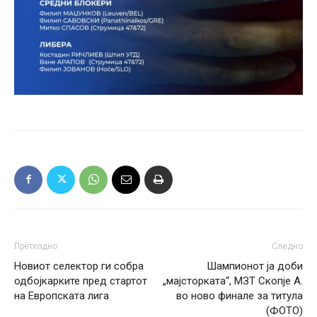
Претходно
Следно
Новиот селектор ги собра
Шампионот ја доби
одбојкарките пред стартот
„мајсторката“, МЗТ Скопје А.
на Европската лига
во ново финале за титула
(ФОТО)