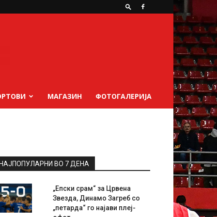
ОРТОВИ
МАГАЗИН
ФОТОГАЛЕРИЈА
НАЈПОПУЛАРНИ ВО 7 ДЕНА
„Епски срам“ за Црвена
Звезда, Динамо Загреб со
„петарда“ го најави плеј-