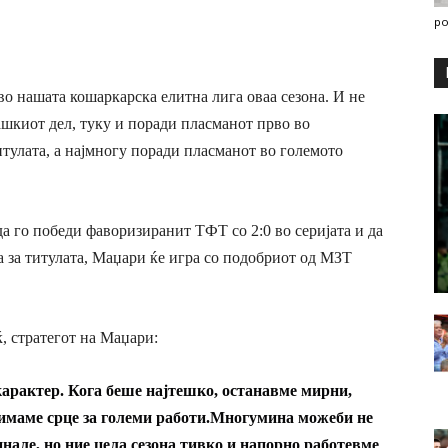
po
о нашата кошаркарска елитна лига оваа сезона. И не
ашкиот дел, туку и поради пласманот прво во
итулата, а најмногу поради пласманот во големото
да го победи фаворизиранит ТФТ со 2:0 во серијата и да
 за титулата, Маџари ќе игра со подобриот од МЗТ
, стратегот на Маџари:
карактер. Кога беше најтешко, останавме мирни,
имаме срце за големи работи.
Многумина можеби не
нале, но ние цела сезона тивко и напорно работевме