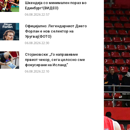
Шкендија со минимален пораз во
Единбург!(ВИДЕО)
06.08.2026 22:57
Официјално: Легендарниот Диего
Форлан е нов селектор на
Уругвај(ФОТО)
06.08.2026 22:30
Стојановски: „Го направивме
првиот чекор, сега целосно сме
фокусирани на Исланд“
06.08.2026 22:10