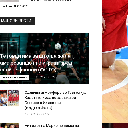
sted on 31.07.2026
НAЈНОВИ ВЕСТИ
Тетовци има за што да жалат,
ама реваншот го играат пред
своите фанови (ФОТО)
06.08.2026 23:22
Европски купови
Одлична атмосфера во Гевгелија:
Кадетите имаа поддршка од
Главчев и Илиевски
(ВИДЕО+ФОТО)
06.08.2026 23:15
Ни голот на Марко не помогна: