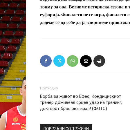
токму за ова. Ветивме историска сезона и
еуфорија. Финалето не се игра, финалето с
дадеме сè од себе да ја завршиме приказна
Претходно
Борба за живот во Ефес: Кондицискиот
тренер доживеал срцев удар на тренинг,
докторот брзо реагирал! (ФОТО)
ПОВРЗАНИ СОДРЖИНИ