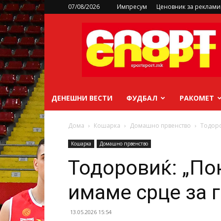
07/08/2026
Импресум
Ценовник за реклам
sportsport.mk
ДЕНЕШНИ ВЕСТИ
ФУДБАЛ
РАКОМЕТ
Дома
Кошарка
Домашно првенство
Тодоро
Кошарка
Домашно првенство
Тодоровиќ: „По
имаме срце за 
13.05.2026 15:54