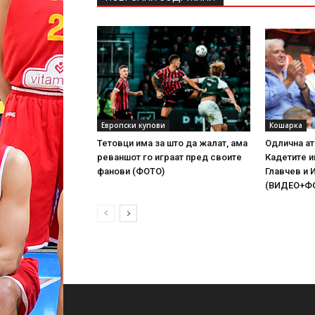
Европски купови
Кошарка
Тетовци има за што да жалат, ама
Одлична ат
реваншот го играат пред своите
Кадетите 
фанови (ФОТО)
Главчев и 
(ВИДЕО+Ф