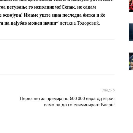
 тоа ветување го исполнивме!Сепак, не сакам
е освојува! Имаме уште една последна битка и ќе
та на најубав можен начин
“
истакна Тодоровиќ.
Следно
Перез ветил премија по 500.000 евра од играч
само за да го елиминираат Баерн!