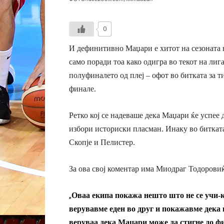
0
И дефинитивно Маџари е хитот на сезоната в
само поради тоа како одигра во текот на лиг
полуфиналето од плеј – офот во битката за т
финале.
Ретко кој се надеваше дека Маџари ќе успее 
избори историски пласман. Инаку во битката
Скопје и Пелистер.
За ова свој коментар има Миодраг Тодоровиќ
„
Оваа екипа покажа нешто што не се учи-
верувавме еден во друг и покажавме дека 
веруваа дека Маџари може да стигне до фи