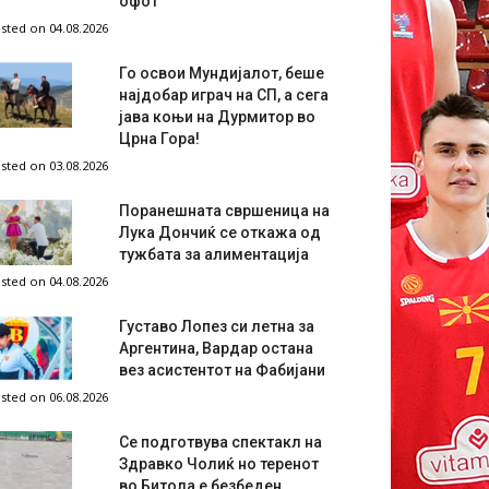
офот
sted on 04.08.2026
Го освои Мундијалот, беше
најдобар играч на СП, а сега
јава коњи на Дурмитор во
Црна Гора!
sted on 03.08.2026
Поранешната свршеница на
Лука Дончиќ се откажа од
тужбата за алиментација
sted on 04.08.2026
Густаво Лопез си летна за
Аргентина, Вардар остана
вез асистентот на Фабијани
sted on 06.08.2026
Се подготвува спектакл на
Здравко Чолиќ но теренот
во Битола е безбеден