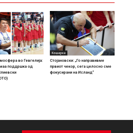
Кошарка
мосфера во Гевгелија:
Стојановски: „Го направивме
имаа поддршка од
првиот чекор, сега целосно сме
Илиевски
фокусирани на Исланд“
ОТО)