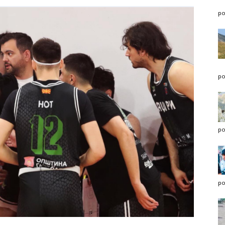
po
po
po
po