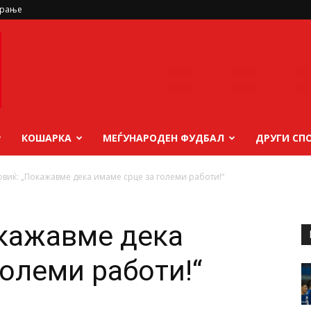
ирање
КОШАРКА
МЕЃУНАРОДЕН ФУДБАЛ
ДРУГИ СП
виќ: „Покажавме дека имаме срце за големи работи!“
кажавме дека
големи работи!“