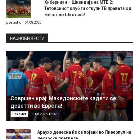
Хиберниан – Шкендија на МТВ 2:
Тетовскиот клуб ги откупи ТВ правата од
мечот во Шкотска!
posted on 04.08.2026
НAЈНОВИ ВЕСТИ
Совршен крај: Македонските кадети се
деветти во Европа!
09.08.2026 16:02
Ракомет
Араухо денеска ќе се појави во Ливерпул на
лекарски прегледи