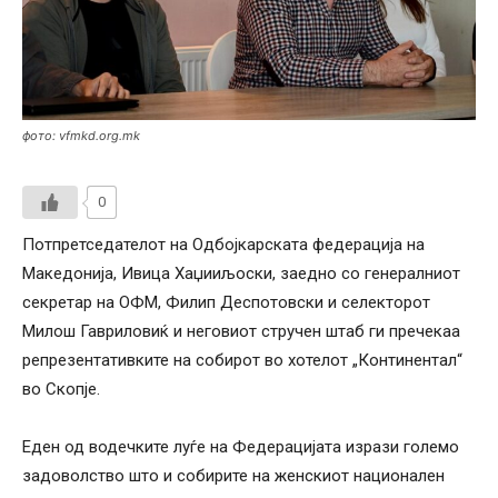
фото: vfmkd.org.mk
0
Потпретседателот на Одбојкарската федерација на
Македонија, Ивица Хаџииљоски, заедно со генералниот
секретар на ОФМ, Филип Деспотовски и селекторот
Милош Гавриловиќ и неговиот стручен штаб ги пречекаа
репрезентативките на собирот во хотелот „Континентал“
во Скопје.
Еден од водечките луѓе на Федерацијата изрази големо
задоволство што и собирите на женскиот национален