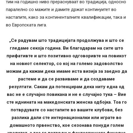
тим на годишно ниво прераснуваат во традиција, односно
паралелно со мажите и дамите држат континуитет во
настапите, како за континенталните квалификации, така и
во Европската лига.
„Се радувам што традицијата продолжува и што се
гледаме секоја година. Ви благодарам на сите што
прифативте и што позитивно одговоривте на повикот
на новиот селектор, со кој на големо задоволство
можам да кажам дека имаме иста визија за заедно да
растеме и да се развиваме и да создаваме
резултати. Сакам да потенцирам дека ниту една од
вас не е случајно повикана и не е случајно тука – Вие
сте иднината на македонската женска одбојка. Тоа го
потврдувате со настапите во вашите клубови, без
разлика дали сте интернационалки или играте во
домашното првенство, кое сезонава понуди голем