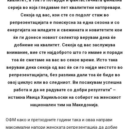
квалитет, а тоа го потврди и фантастичната финална
серија во која гледавме пет квалитетни натпревари.
Секоја од вас, кои сте со подолг стаж во
репрезентацијата е поискусна за една сезона и со
енергијата на младите и свежината и новитетите кои
ќе ги донесе новиот селектор верувам дека ќе
добиеме на квалитет. Секоја од вас заслужува
внимание, вие сте најдоброто што го имаме и поради
тоа ќе сметаме на вас во секое време. Исто така
верувам дека секоја од вас ќе си го најде местото во
репрезентацијата, без разлика дали тоа ќе биде во
овој циклус или во следниот. Ви посакувам успешна
работа и да не радувате со добри резултати“ –
истакна Ивица Хаџииљоски на собирот на женскиот
национален тим на Македонија.
ОФМ како и претходните години така и оваа направи
максимални напори женската репрезентација да добие