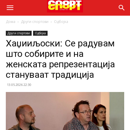
Дома
Други спортови
Одбојка
Други спортови
Одбојка
Хаџииљоски: Се радувам
што собирите и на
женската репрезентација
стануваат традиција
13.05.2026 22:30