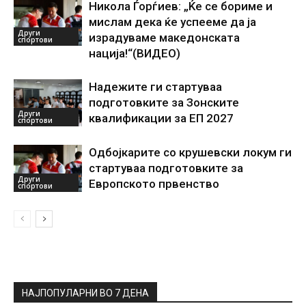
Никола Ѓорѓиев: „Ќе се бориме и
мислам дека ќе успееме да ја
Други
израдуваме македонската
спортови
нација!“(ВИДЕО)
Надежите ги стартуваа
подготовките за Зонските
Други
квалификации за ЕП 2027
спортови
Одбојкарите со крушевски локум ги
стартуваа подготовките за
Други
Европското првенство
спортови
НАЈПОПУЛАРНИ ВО 7 ДЕНА