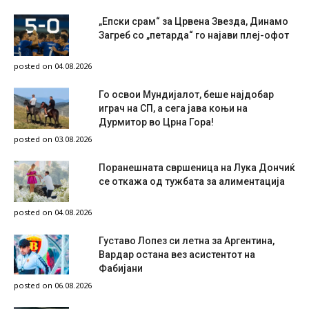
„Епски срам“ за Црвена Звезда, Динамо
Загреб со „петарда“ го најави плеј-офот
posted on 04.08.2026
Го освои Мундијалот, беше најдобар
играч на СП, а сега јава коњи на
Дурмитор во Црна Гора!
posted on 03.08.2026
Поранешната свршеница на Лука Дончиќ
се откажа од тужбата за алиментација
posted on 04.08.2026
Густаво Лопез си летна за Аргентина,
Вардар остана вез асистентот на
Фабијани
posted on 06.08.2026