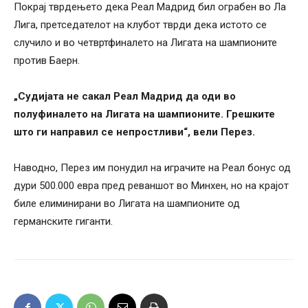
Покрај тврдењето дека Реал Мадрид бил ограбен во Ла
Лига, претседателот на клубот тврди дека истото се
случило и во четвртфиналето на Лигата на шампионите
против Баерн.
„Судијата не сакал Реал Мадрид да оди во
полуфиналето на Лигата на шампионите. Грешките
што ги направил се непростливи“, вели Перез.
Наводно, Перез им понудил на играчите на Реал бонус од
дури 500.000 евра пред реваншот во Минхен, но на крајот
биле елиминирани во Лигата на шампионите од
германските гиганти.