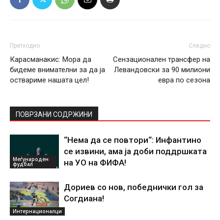
Претходно
Следно
Карасманакис: Мора да
Сензационален трансфер на
бидеме внимателни за да ја
Левандовски за 90 милиони
оствариме нашата цел!
евра по сезона
ПОВРЗАНИ СОДРЖИНИ
“Нема да се повтори“: Инфантино
се извини, ама ја доби поддршката
Меѓународен
на УО на ФИФА!
фудбал
Дориев со нов, победнички гол за
Согдиана!
Интернационалци