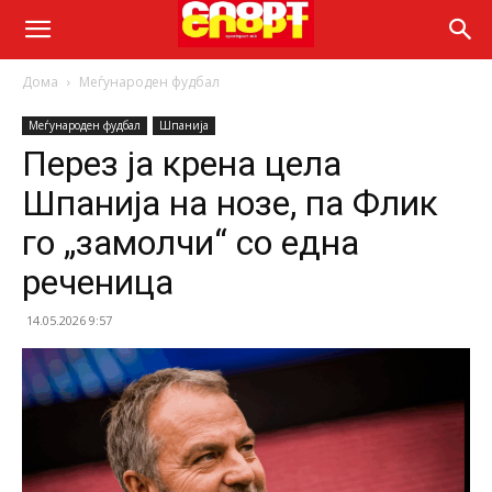
Дома
Меѓународен фудбал
Меѓународен фудбал
Шпанија
Перез ја крена цела
Шпанија на нозе, па Флик
го „замолчи“ со една
реченица
14.05.2026 9:57