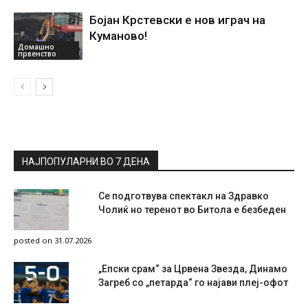
Бојан Крстевски е нов играч на
Куманово!
Домашно
првенство
НАЈПОПУЛАРНИ ВО 7 ДЕНА
Се подготвува спектакл на Здравко
Чолиќ но теренот во Битола е безбеден
posted on 31.07.2026
„Епски срам“ за Црвена Звезда, Динамо
Загреб со „петарда“ го најави плеј-офот