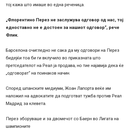
тој кажа што имаше во една реченица.
„Флорентино Перез не заслужува одговор од нас, тој
едноставно не е достоен за нашиот одговор“, рече
Флик.
Барселона очигледно не сака да му одговори на Перез
бидејќи тоа би ги вклучило во приказната што
претседателот на Реал ја продава, но тие најавија дека ќе
„одговорат“ на поинаков начин.
Според шпанските медиуми, Жоан Лапорта веќе им
наложил на адвокатите да подготват тужба против Реал
Мадрид за клевета.
Перез зборуваше и за двомечот со Баерн во Лигата на
шампионите