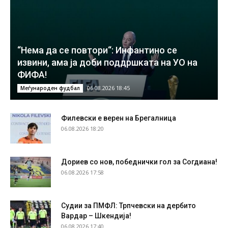
“Нема да се повтори“: Инфантино се
извини, ама ја доби поддршката на УО на
ФИФА!
06.08.2026 18:45
Меѓународен фудбал
Филевски е верен на Брегалница
06.08.2026 18:20
Дориев со нов, победнички гол за Согдиана!
06.08.2026 17:58
Судии за ПМФЛ: Трпчевски на дербито
Вардар – Шкендија!
06.08.2026 17:40