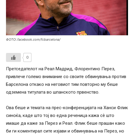
ФОТО:.facebook.com/fcbarcelona/
0
Претседателот на Реал Мадрид, Флорентино Перез,
привлече големо внимание со своите обвинувања против
Барселона откако на неговиот тим повторно му беше
одземена титулата во шпанското првенство.
Ова беше и темата на прес-конференцијата на Ханси Флик
синоќа, каде што тој во една реченица кажа сè што
имаше да каже за Перез и Реал. Флик беше прашан како
би ги коментирал сите изјави и обвинувања на Перез, но