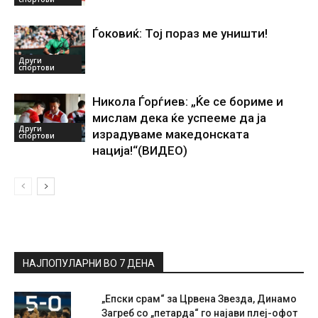
Ѓоковиќ: Тој пораз ме уништи!
Други
спортови
Никола Ѓорѓиев: „Ќе се бориме и
мислам дека ќе успееме да ја
Други
израдуваме македонската
спортови
нација!“(ВИДЕО)
НАЈПОПУЛАРНИ ВО 7 ДЕНА
„Епски срам“ за Црвена Звезда, Динамо
Загреб со „петарда“ го најави плеј-офот