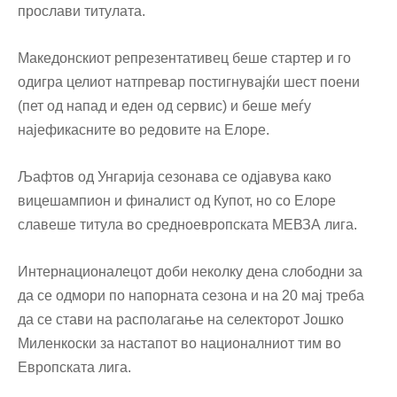
прослави титулата.
Македонскиот репрезентативец беше стартер и го
одигра целиот натпревар постигнувајќи шест поени
(пет од напад и еден од сервис) и беше меѓу
најефикасните во редовите на Елоре.
Љафтов од Унгарија сезонава се одјавува како
вицешампион и финалист од Купот, но со Елоре
славеше титула во средноевропската МЕВЗА лига.
Интернационалецот доби неколку дена слободни за
да се одмори по напорната сезона и на 20 мај треба
да се стави на располагање на селекторот Јошко
Миленкоски за настапот во националниот тим во
Европската лига.