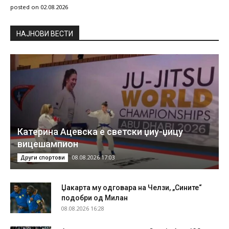
posted on 02.08.2026
НAЈНОВИ ВЕСТИ
Катерина Ацевска е светски џиу-џицу
вицешампион
08.08.2026 17:03
Други спортови
Џакарта му одговара на Челзи, „Сините“
подобри од Милан
08.08.2026 16:28