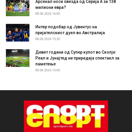
Арсенал носи ѕвезда од Серија А за 138
милиони евра?
08.08.2026 16:00
Интер подобар од Јувентус на
пријателскиот дуел во Австралија
08.08.2026 15:30
Девет години од Супер купот во Скопје:
Реал и Јунајтед ни приредија спектакл за
паметење
08.08.2026 15:00