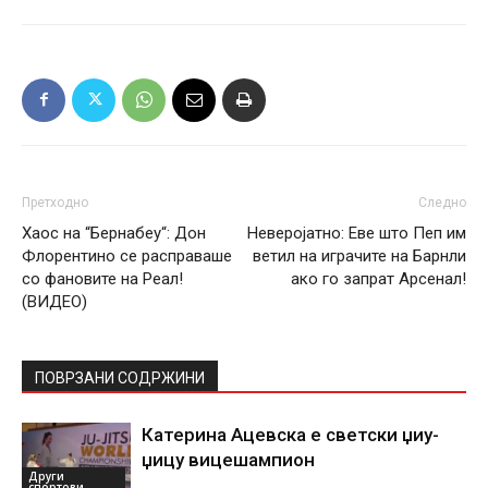
Претходно
Следно
Хаос на “Бернабеу“: Дон
Неверојатно: Еве што Пеп им
Флорентино се расправаше
ветил на играчите на Барнли
со фановите на Реал!
ако го запрат Арсенал!
(ВИДЕО)
ПОВРЗАНИ СОДРЖИНИ
Катерина Ацевска е светски џиу-
џицу вицешампион
Други
спортови