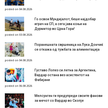
posted on 04.08.2026
Го освои Мундијалот, беше најдобар
играч на СП, а сега јава коњи на
Дурмитор во Црна Гора!
posted on 03.08.2026
Поранешната свршеница на Лука Дончиќ
се откажа од тужбата за алиментација
posted on 04.08.2026
Густаво Лопез си летна за Аргентина,
Вардар остана вез асистентот на
Фабијани
posted on 06.08.2026
Мелсунген ги предупреди своите фанови
за мечот со Вардар во Скопје