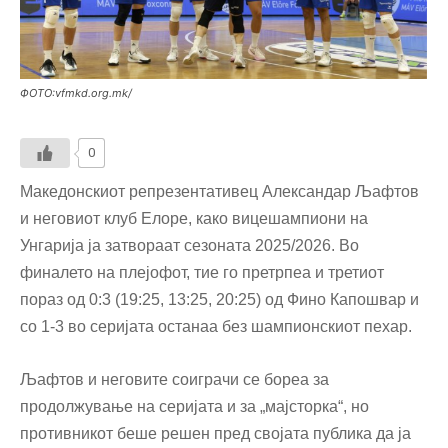
ФОТО:vfmkd.org.mk/
0
Македонскиот репрезентативец Александар Љафтов
и неговиот клуб Елоре, како вицешампиони на
Унгарија ја затвораат сезоната 2025/2026. Во
финалето на плејофот, тие го претрпеа и третиот
пораз од 0:3 (19:25, 13:25, 20:25) од Фино Капошвар и
со 1-3 во серијата останаа без шампионскиот пехар.
Љафтов и неговите соиграчи се бореа за
продолжување на серијата и за „мајсторка“, но
противникот беше решен пред својата публика да ја