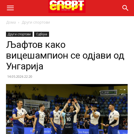
Дома
Други спортови
Други спортови
Одбојка
Љафтов како
вицешампион се одјави од
Унгарија
14.05.2026 22:20