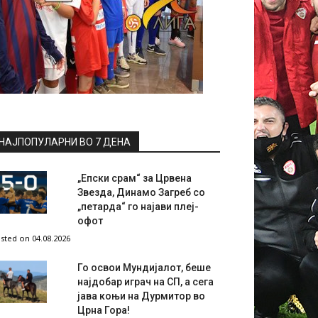
НАЈПОПУЛАРНИ ВО 7 ДЕНА
„Епски срам“ за Црвена
Звезда, Динамо Загреб со
„петарда“ го најави плеј-
офот
sted on 04.08.2026
Го освои Мундијалот, беше
најдобар играч на СП, а сега
јава коњи на Дурмитор во
Црна Гора!