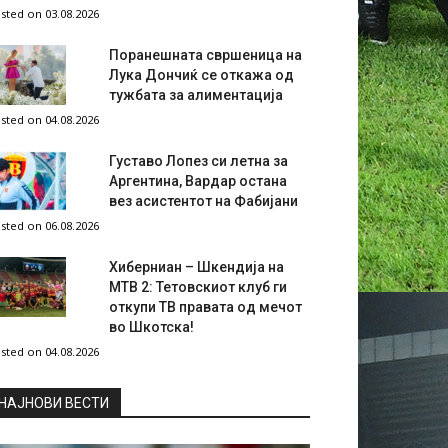
sted on 03.08.2026
Поранешната свршеница на
Лука Дончиќ се откажа од
тужбата за алиментација
sted on 04.08.2026
Густаво Лопез си летна за
Аргентина, Вардар остана
вез асистентот на Фабијани
sted on 06.08.2026
Хиберниан – Шкендија на
МТВ 2: Тетовскиот клуб ги
откупи ТВ правата од мечот
во Шкотска!
sted on 04.08.2026
НAЈНОВИ ВЕСТИ