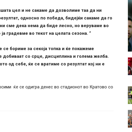
шата цел и не сакаме да дозволиме таа да ни
езултат, односно по победа, бидејќи сакаме да го
ни сме дека нема да биде лесно, но веруваме во
ја градевме во текот на целата сезона. ”
е се бориме за секоја топка и ќе покажеме
се добиваат со срце, дисциплина и голема желба.
то од себе, ќе се вратиме со резултат кој ни е
рсими ќе се одигра денес во стадионот во Кратово со