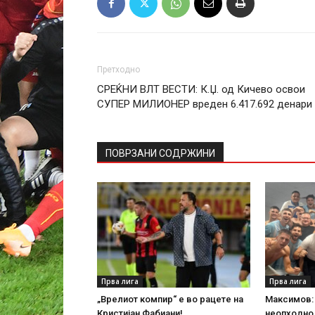
Претходно
СРЕЌНИ ВЛТ ВЕСТИ: К.Џ. од Кичево освои
СУПЕР МИЛИОНЕР вреден 6.417.692 денари
ПОВРЗАНИ СОДРЖИНИ
Прва лига
Прва лига
„Врелиот компир“ е во рацете на
Максимов:
Кристијан Фабиани!
неопходно,