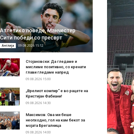
Атлетико поведе, Манчестер
Сити победи со пресврт
09.08.2026 15:12
Англија
Стојановски: Да гледаме и
мислиме позитивно, со кренати
глави гледаме напред
09.08.2026 15:00
„Врелиот компир“ е во рацете на
Кристијан Фабиани!
09.08.2026 14:30
Максимов: Ова ми беше
неопходно, гол на кам бекот за
мојата Брегалница
09.08.2026 14:00