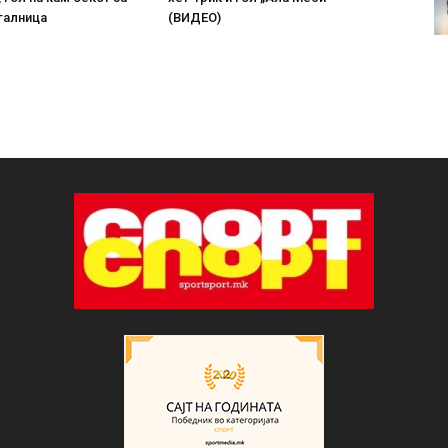
галница
(ВИДЕО)