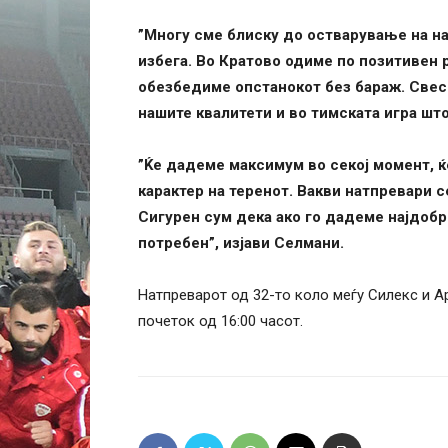
”Многу сме блиску до остварување на на
избега. Во Кратово одиме по позитивен р
обезбедиме опстанокот без бараж. Свес
нашите квалитети и во тимската игра што 
”Ќе дадеме максимум во секој момент, ќ
карактер на теренот. Вакви натпревари 
Сигурен сум дека ако го дадеме најдобро
потребен”, изјави Селмани.
Натпреварот од 32-то коло меѓу Силекс и А
почеток од 16:00 часот.