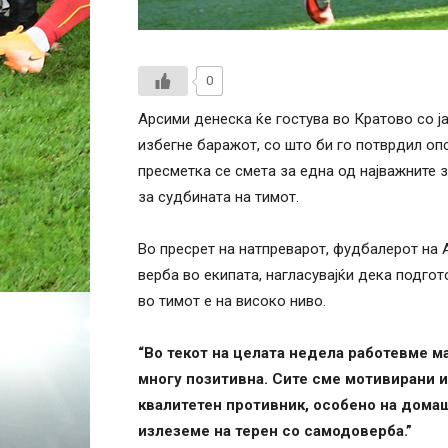
0
Арсими денеска ќе гостува во Кратово со ј
избегне баражот, со што би го потврдил оп
пресметка се смета за една од најважните з
за судбината на тимот.
Во пресрет на натпреварот, фудбалерот на
верба во екипата, нагласувајќи дека подго
во тимот е на високо ниво.
“Во текот на целата недела работевме м
многу позитивна. Сите сме мотивирани и
квалитетен противник, особено на домаш
излеземе на терен со самодоверба.”