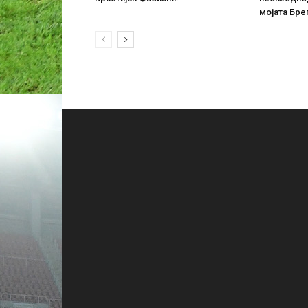
мојата Бре