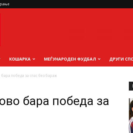
ирање
КОШАРКА
МЕЃУНАРОДЕН ФУДБАЛ
ДРУГИ СП
 бара победа за спас без бараж
ово бара победа за