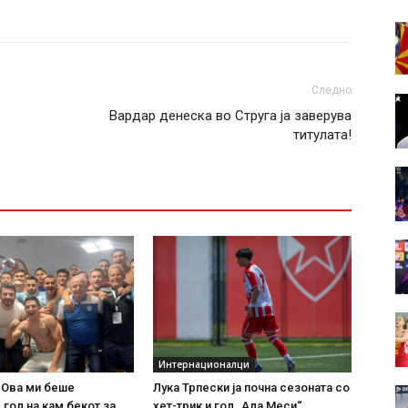
Следно
Вардар денеска во Струга ја заверува
титулата!
Интернационалци
 Ова ми беше
Лука Трпески ја почна сезоната со
 гол на кам бекот за
хет-трик и гол „Ала Меси“