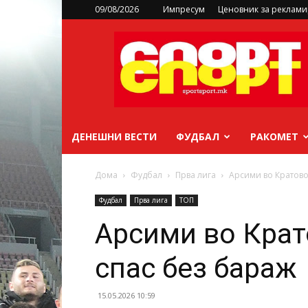
09/08/2026
Импресум
Ценовник за реклам
sportsport.mk
ДЕНЕШНИ ВЕСТИ
ФУДБАЛ
РАКОМЕТ
Дома
Фудбал
Прва лига
Арсими во Кратово
Фудбал
Прва лига
ТОП
Арсими во Крат
спас без бараж
15.05.2026 10:59