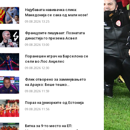
Најубавата навивачка слика:
Македонија се сака од мали нозе!
09.08.2026 13:25
Французите пишуваат: Познатата
династија го презема Асвел
09.08.2026 13:00
Поранешен играч на Барселона се
сели во Лос Анџелес
09.08.2026 12:30
Флик отворено за заминувањето
на Араухо: Беше тешко…
09.08.2026 11:59
Пораз на јуниорките од Естонија
09.08.2026 11:56
Битка за 9-то место на ЕП: