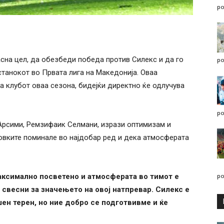
po
асна цел, да обезбеди победа против Силекс и да го
po
станокот во Првата лига на Македонија. Оваа
а клубот оваа сезона, бидејќи директно ќе одлучува
po
 Арсими, Ремзифаик Селмани, изрази оптимизам и
товките поминале во најдобар ред и дека атмосферата
аксимално посветено и атмосферата во тимот е
po
 свесни за значењето на овој натпревар. Силекс е
ен терен, но ние добро се подготвивме и ќе