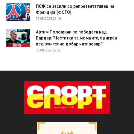
ПСЖ се засили со репрезентативец на
Франција!(ФОТО)
09.08.2026 22:40
Артим Положани по победата над
Вардар:“Честитки за момците, одиграа
исклучително добар натпревар“!
09.08.2026 22:25