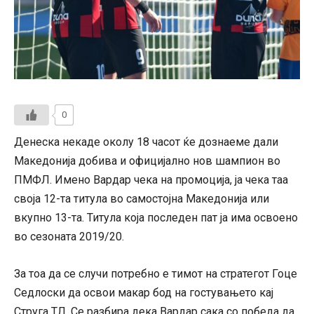
0
Денеска некаде околу 18 часот ќе дознаеме дали
Македонија добива и официјално нов шампион во
ПМФЛ. Имено Вардар чека на промоција, ја чека таа
своја 12-та титула во самостојна Македонија или
вкупно 13-та. Титула која последен пат ја има освоено
во сезоната 2019/20.
За тоа да се случи потребно е тимот на стратегот Гоце
Седлоски да освои макар бод на гостувањето кај
Струга ТЛ. Се разбира дека Вардар сака со победа да