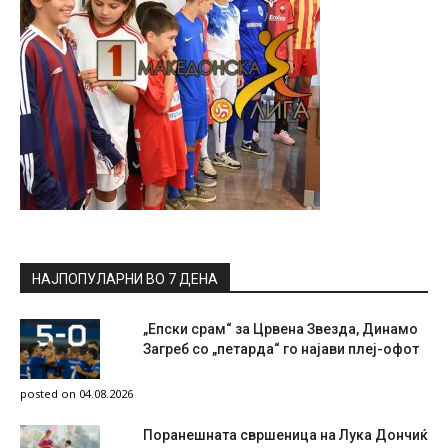
НАЈПОПУЛАРНИ ВО 7 ДЕНА
„Епски срам“ за Црвена Звезда, Динамо
Загреб со „петарда“ го најави плеј-офот
posted on 04.08.2026
Поранешната свршеница на Лука Дончиќ