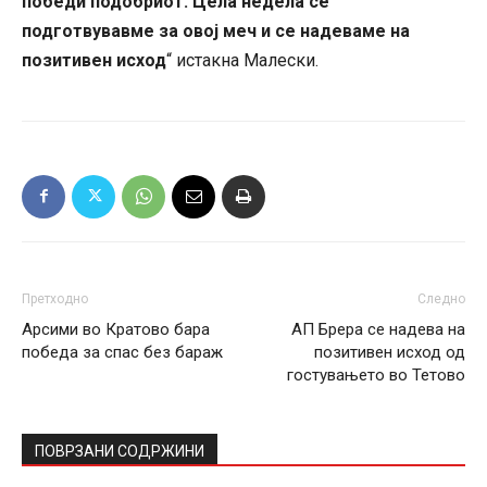
победи подобриот. Цела недела се
подготвувавме за овој меч и се надеваме на
позитивен исход
“ истакна Малески.
Претходно
Следно
Арсими во Кратово бара
АП Брера се надева на
победа за спас без бараж
позитивен исход од
гостувањето во Тетово
ПОВРЗАНИ СОДРЖИНИ