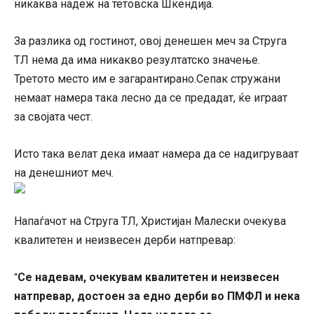
никаква надеж на тетовска Шкендија.
За разлика од гостинот, овој денешен меч за Струга
ТЛ нема да има никакво резултатско значење.
Третото место им е загарантирано.Сепак стружани
немаат намера така лесно да се предадат, ќе играат
за својата чест.
Исто така велат дека имаат намера да се надигруваат
на денешниот меч.
Напаѓачот на Струга ТЛ, Христијан Малески очекува
квалитетен и неизвесен дерби натпревар:
Се надевам, очекувам квалитетен и неизвесен
“
натпревар, достоен за едно дерби во ПМФЛ и нека