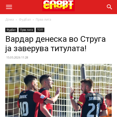
Дома
Фудбал
Прва лига
Фудбал
Прва лига
ТОП
Вардар денеска во Струга
ја заверува титулата!
15.05.2026 11:28