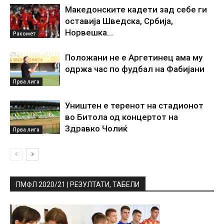
Македонските кадети зад себе ги
оставија Шведска, Србија,
Норвешка…
Ракомет
Положани не е Аргетинец ама му
одржа час по фудбал на Фабијани
Прва лига
Уништен е теренот на стадионот
во Битола од концертот на
Здравко Чолиќ
Прва лига
ПМФЛ 2020/21 | РЕЗУЛТАТИ, ТАБЕЛИ