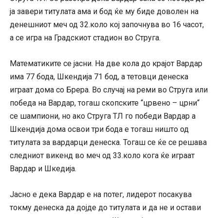
ја завери титулата ама и бод ќе му биде доволен на
денешниот меч од 32.коло кој започнува во 16 часот,
а се игра на Градскиот стадион во Струга.
Математиките се јасни. На две кола до крајот Вардар
има 77 бода, Шкендија 71 бод, а тетовци денеска
играат дома со Брера. Во случај на реми во Струга или
победа на Вардар, тогаш скопските “црвено – црни“
се шампиони, но ако Струга ТЛ го победи Вардар а
Шкендија дома освои три бода е тогаш ништо од
титулата за вардарци денеска. Тогаш се ќе се решава
следниот викенд во меч од 33.коло кога ќе играат
Вардар и Шкедија.
Јасно е дека Вардар е на потег, лидерот посакува
токму денеска да дојде до титулата и да не и остави