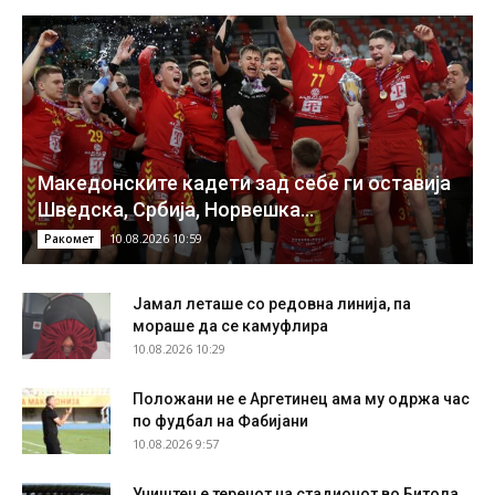
Македонските кадети зад себе ги оставија
Шведска, Србија, Норвешка…
10.08.2026 10:59
Ракомет
Јамал леташе со редовна линија, па
мораше да се камуфлира
10.08.2026 10:29
Положани не е Аргетинец ама му одржа час
по фудбал на Фабијани
10.08.2026 9:57
Уништен е теренот на стадионот во Битола