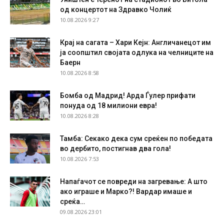
од концертот на Здравко Чолиќ
10.08.2026 9:27
Крај на сагата – Хари Кејн: Англичанецот им
ја соопштил својата одлука на челниците на
Баерн
10.08.2026 8:58
Бомба од Мадрид! Арда Ѓулер прифати
понуда од 18 милиони евра!
10.08.2026 8:28
Тамба: Секако дека сум среќен по победата
во дербито, постигнав два гола!
10.08.2026 7:53
Напаѓачот се повреди на загревање: А што
ако играше и Марко?! Вардар имаше и
среќа…
09.08.2026 23:01