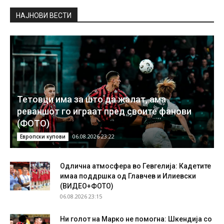
НAЈНОВИ ВЕСТИ
Тетовци има за што да жалат, ама
реваншот го играат пред своите фанови
(ФОТО)
06.08.2026 23:22
Европски купови
Одлична атмосфера во Гевгелија: Кадетите
имаа поддршка од Главчев и Илиевски
(ВИДЕО+ФОТО)
06.08.2026 23:15
Ни голот на Марко не помогна: Шкендија со