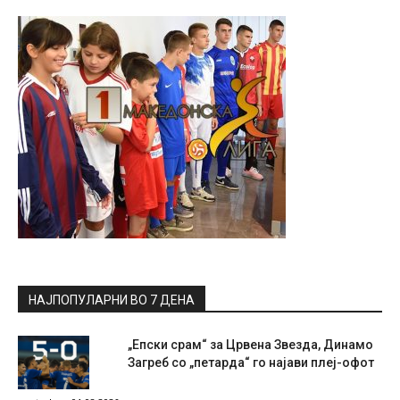
НАЈПОПУЛАРНИ ВО 7 ДЕНА
„Епски срам“ за Црвена Звезда, Динамо
Загреб со „петарда“ го најави плеј-офот