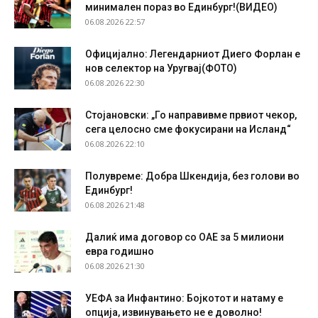
минимален пораз во Единбург!(ВИДЕО)
06.08.2026 22:57
Официјално: Легендарниот Диего Форлан е
нов селектор на Уругвај(ФОТО)
06.08.2026 22:30
Стојановски: „Го направивме првиот чекор,
сега целосно сме фокусирани на Исланд“
06.08.2026 22:10
Полувреме: Добра Шкендија, без голови во
Единбург!
06.08.2026 21:48
Далиќ има договор со ОАЕ за 5 милиони
евра годишно
06.08.2026 21:30
УЕФА за Инфантино: Бојкотот и натаму е
опција, извинувањето не е доволно!