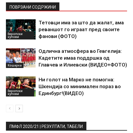
ПОВРЗАНИ СОДРЖИНИ
Тетовци има за што да жалат, ама
реваншот го играат пред своите
Европски
фанови (ФОТО)
купови
Одлична атмосфера во Гевгелија:
Кадетите имаа поддршка од
Главчев и Илиевски (ВИДЕО+ФОТО)
Кошарка
Ни голот на Марко не помогна:
Шкендија со минимален пораз во
Европски
Единбург!(ВИДЕО)
купови
ПМФЛ 2020/21 | РЕЗУЛТАТИ, ТАБЕЛИ