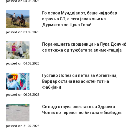
posted on 04.08.2026
Го освои Мундијалот, беше најдобар
играч на СП, а сега јава коњи на
Дурмитор во Црна Гора!
posted on 03.08.2026
Поранешната свршеница на Лука Дончиќ
се откажа од тужбата за алиментација
posted on 04.08.2026
Густаво Лопез си летна за Аргентина,
Вардар остана вез асистентот на
Фабијани
posted on 06.08.2026
Се подготвува спектакл на Здравко
Чолиќ но теренот во Битола е безбеден
posted on 31.07.2026