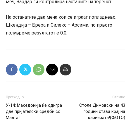
меч, Вардар ги контролира настаните на теренот.
На останатите два меча кои се играат попладнево,
Шкендија – Брера и Силекс – Арсими, по првото
полувреме резултатот е 0:0.
Претходно
Следно
У-14: Македонија ќе одигра
Столе Димовски на 43
две пријателски средби со
години става крај на
Малта!
кариерата!(ФОТО)