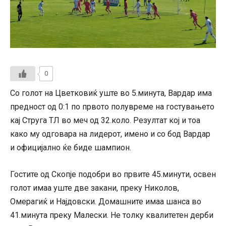
0
Со голот на Цветковиќ уште во 5.минута, Вардар има
предност од 0:1 по првото полувреме на гостувањето
кај Струга ТЛ во меч од 32.коло. Резултат кој и тоа
како му одговара на лидерот, имено и со бод Вардар
и официјално ќе биде шампион.
Гостите од Скопје подобри во првите 45.минути, освен
голот имаа уште две закани, преку Николов,
Омерагиќ и Најдовски. Домашните имаа шанса во
41.минута преку Малески. Не толку квалитетен дерби