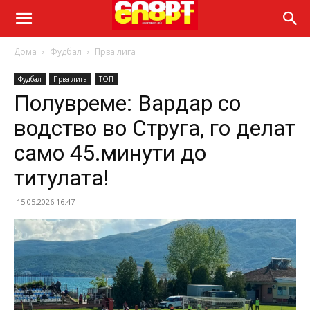
Дома
Фудбал
Прва лига
Фудбал
Прва лига
ТОП
Полувреме: Вардар со
водство во Струга, го делат
само 45.минути до
титулата!
15.05.2026 16:47