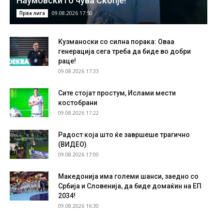
Наумовски го чува Скопје!
09.08.2026 17:50
Прва лига
Кузманоски со силна порака: Оваа
генерација сега треба да биде во добри
раце!
09.08.2026 17:33
Сите стојат простум, Ислами мести
костобрани
09.08.2026 17:22
Радост која што ќе завршеше трагично
(ВИДЕО)
09.08.2026 17:00
Македонија има големи шанси, заедно со
Србија и Словенија, да биде домаќин на ЕП
2034!
09.08.2026 16:30