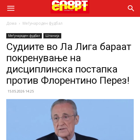
Дома
Меѓународен фудбал
Меѓународен фудбал
Шпанија
Судиите во Ла Лига бараат
покренување на
дисциплинска постапка
против Флорентино Перез!
15.05.2026 14:25