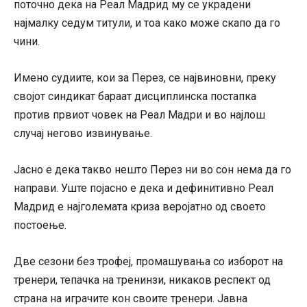
поточно дека на Реал Мадрид му се украдени
најмалку седум титули, и тоа како може скапо да го
чини.
Имено судиите, кои за Перез, се највиновни, преку
својот синдикат бараат дисциплинска постапка
против првиот човек на Реал Мадри и во најлош
случај негово извинување.
Јасно е дека такво нешто Перез ни во сон нема да го
направи. Уште појасно е дека и дефинитивно Реал
Мадрид е најголемата криза веројатно од своето
постоење.
Две сезони без трофеј, промашувања со изборот на
тренери, тепачка на тренинзи, никаков респект од
страна на играчите кон своите тренери. Јавна