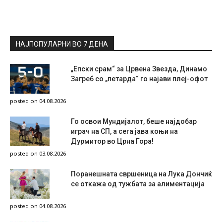
НАЈПОПУЛАРНИ ВО 7 ДЕНА
„Епски срам“ за Црвена Звезда, Динамо
Загреб со „петарда“ го најави плеј-офот
posted on 04.08.2026
Го освои Мундијалот, беше најдобар
играч на СП, а сега јава коњи на
Дурмитор во Црна Гора!
posted on 03.08.2026
Поранешната свршеница на Лука Дончиќ
се откажа од тужбата за алиментација
posted on 04.08.2026