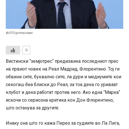
ФОТО:printscreen
0
Вистински “земјотрес“ предизвика последниот прес
на првиот човек на Реал Мадрид, Флорентино. Тој ги
обвини сите, буквално сите, па дури и медиумите кои
секогаш беа блиски до Реал, за тоа дека го уриваат
клубот и дека работат против него. Ако една “Марка“
искочи со сериозна критика кон Дон Флорентино,
што останува за другите.
Инаку она што го кажа Перез за судиите во Ла Лига,