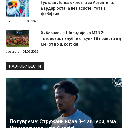
Густаво Лопез си летна за Аргентина,
Вардар остана вез асистентот на
Фабијани
posted on 06.08.2026
Хиберниан – Шкендија на МТВ 2:
Тетовскиот клуб ги откупи ТВ правата од
мечот во Шкотска!
posted on 04.08.2026
НAЈНОВИ ВЕСТИ
Полувреме: Стружани имаа 3-4 зицери, ама