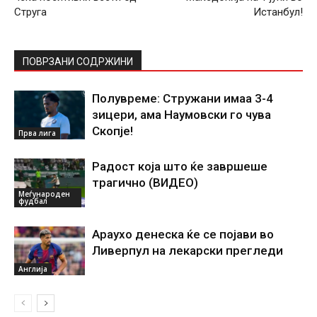
Струга
Истанбул!
ПОВРЗАНИ СОДРЖИНИ
Полувреме: Стружани имаа 3-4
зицери, ама Наумовски го чува
Скопје!
Прва лига
Радост која што ќе завршеше
трагично (ВИДЕО)
Меѓународен
фудбал
Араухо денеска ќе се појави во
Ливерпул на лекарски прегледи
Англија