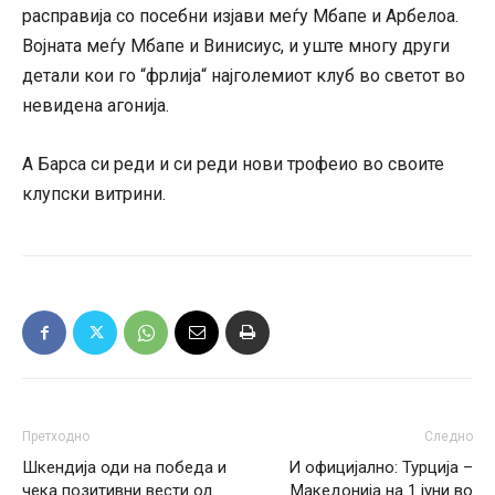
расправија со посебни изјави меѓу Мбапе и Арбелоа.
Војната меѓу Мбапе и Винисиус, и уште многу други
детали кои го “фрлија“ најголемиот клуб во светот во
невидена агонија.
А Барса си реди и си реди нови трофеио во своите
клупски витрини.
Претходно
Следно
Шкендија оди на победа и
И официјално: Турција –
чека позитивни вести од
Македонија на 1 јуни во