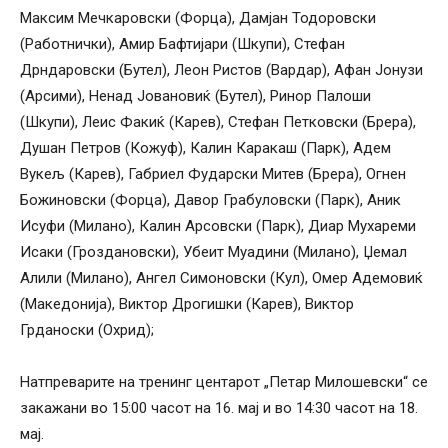
Максим Мечкаровски (Форца), Дамјан Тодоровски
(Работнички), Амир Бафтијари (Шкупи), Стефан
Дрндаровски (Бутел), Леон Ристов (Вардар), Афан Јонузи
(Арсими), Ненад Јовановиќ (Бутел), Ринор Палоши
(Шкупи), Леис Факиќ (Карев), Стефан Петковски (Брера),
Душан Петров (Кожуф), Калин Каракаш (Парк), Адем
Вукељ (Карев), Габриел Фударски Митев (Брера), Огнен
Божиновски (Форца), Давор Грабуловски (Парк), Аник
Исуфи (Милано), Калин Арсовски (Парк), Диар Мухареми
Исаки (Гроздановски), Убеит Муадини (Милано), Џемал
Алили (Милано), Ангел Симоновски (Кул), Омер Адемовиќ
(Македонија), Виктор Дрогишки (Карев), Виктор
Грданоски (Охрид);
Натпреварите на тренинг центарот „Петар Милошевски“ се
закажани во 15:00 часот на 16. мај и во 14:30 часот на 18.
мај.