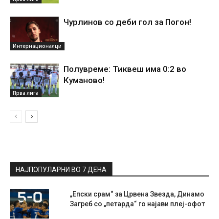
Чурлинов со деби гол за Погон!
Интернационалци
Полувреме: Тиквеш има 0:2 во
Куманово!
Прва лига
НАЈПОПУЛАРНИ ВО 7 ДЕНА
„Епски срам“ за Црвена Звезда, Динамо
Загреб со „петарда“ го најави плеј-офот