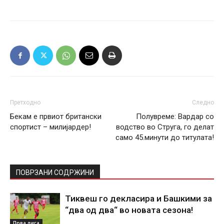
Претходно
Следно
Бекам е првиот британски
Полувреме: Вардар со
спортист – милијардер!
водство во Струга, го делат
само 45.минути до титулата!
ПОВРЗАНИ СОДРЖИНИ
Тиквеш го декласира и Башкими за
“два од два“ во новата сезона!
Прва лига