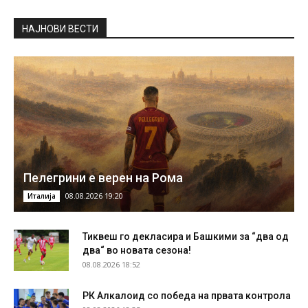
НAЈНОВИ ВЕСТИ
Пелегрини е верен на Рома
08.08.2026 19:20
Италија
Тиквеш го декласира и Башкими за “два од
два“ во новата сезона!
08.08.2026 18:52
РК Алкалоид со победа на првата контрола