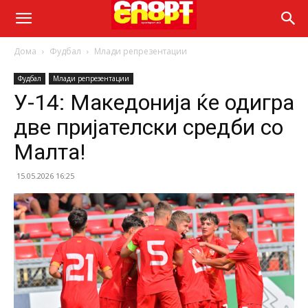
Дома
Фудбал
Млади репрезентации
Фудбал
Млади репрезентации
У-14: Македонија ќе одигра
две пријателски средби со
Малта!
15.05.2026 16:25