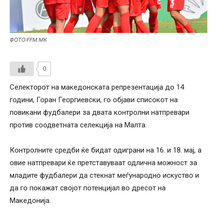
ФОТО:FFM.MK
0
Селекторот на македонската репрезентација до 14
години, Горан Георгиевски, го објави списокот на
повикани фудбалери за двата контролни натпревари
против соодветната селекција на Малта.
Контролните средби ќе бидат одиграни на 16. и 18. мај, а
овие натпревари ќе претставуваат одлична можност за
младите фудбалери да стекнат меѓународно искуство и
да го покажат својот потенцијал во дресот на
Македонија.