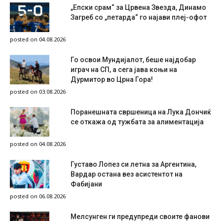
„Епски срам“ за Црвена Звезда, Динамо
Загреб со „петарда“ го најави плеј-офот
posted on 04.08.2026
Го освои Мундијалот, беше најдобар
играч на СП, а сега јава коњи на
Дурмитор во Црна Гора!
posted on 03.08.2026
Поранешната свршеница на Лука Дончиќ
се откажа од тужбата за алиментација
posted on 04.08.2026
Густаво Лопез си летна за Аргентина,
Вардар остана вез асистентот на
Фабијани
posted on 06.08.2026
Мелсунген ги предупреди своите фанови