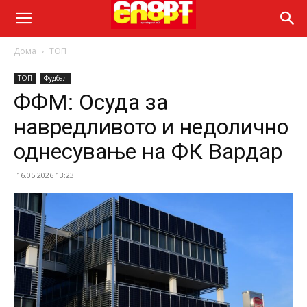
Дома
ТОП
ТОП
Фудбал
ФФМ: Осуда за
навредливото и недолично
однесување на ФК Вардар
16.05.2026 13:23