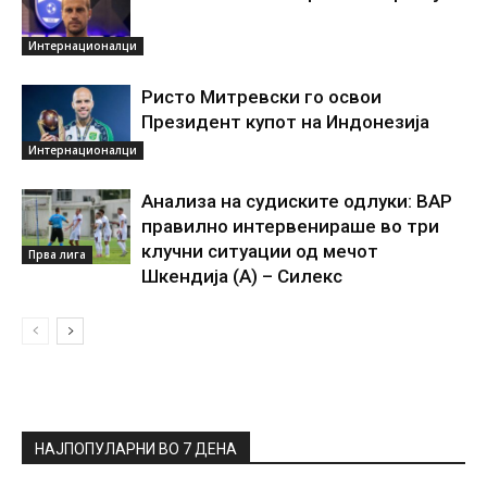
Интернационалци
Ристо Митревски го освои
Президент купот на Индонезија
Интернационалци
Анализа на судиските одлуки: ВАР
правилно интервенираше во три
клучни ситуации од мечот
Прва лига
Шкендија (А) – Силекс
НАЈПОПУЛАРНИ ВО 7 ДЕНА