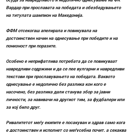
Вардар при прославата на победата и обезбедувањето
на титулата шампион на Македонија.
ФФМ отсекогаш апелирала и повикувала на
достоинствен начин на однесување при победите и на
понизност при поразите.
Особено е неприфатлива потребата да се повикуваат
навредливи содржини и да се пее вулгарни и навредливи
текстови при прославувањето на победата. Ваквото
однесување е недолично без разлика кон кого е
насочено, без разлика дали станува збор за јавни
личности, за навивачи на другиот тим, за фудбалери или
за кој било друг.
Ривалитетот меѓу екипите е посакуван и здрав само кога
е достоинствен и исполнет со меѓусебна почит, а секаква