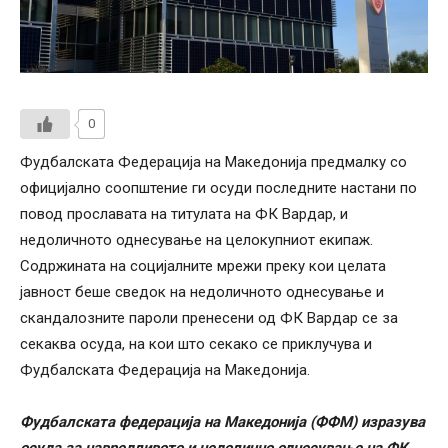
0
Фудбалската Федерација на Македонија предмалку со
официјално соопштение ги осуди последните настани по
повод прославата на титулата на ФК Вардар, и
недоличното однесување на целокупниот екипаж.
Содржината на социјалните мрежи преку кои целата
јавност беше сведок на недоличното однесување и
скандалозните пароли пренесени од ФК Вардар се за
секаква осуда, на кои што секако се приклучува и
Фудбалската Федерација на Македонија.
Фудбалската федерација на Македонија (ФФМ) изразува
осуда за навредливото и недолично однесување на ФК