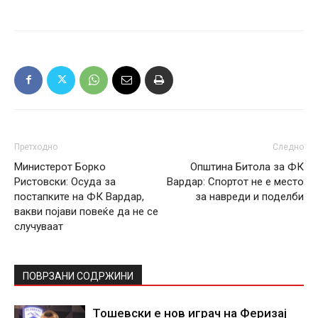
Претходно
Следно
Министерот Борко
Општина Битола за ФК
Ристовски: Осуда за
Вардар: Спортот не е место
постапките на ФК Вардар,
за навреди и поделби
вакви појави повеќе да не се
случуваат
ПОВРЗАНИ СОДРЖИНИ
Тошевски е нов играч на Феризај