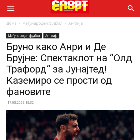
Дома
Меѓународен фудбал
Англија
Меѓународен фудбал
Англија
Бруно како Анри и Де
Брујне: Спектаклот на “Олд
Трафорд“ за Јунајтед!
Каземиро се прости од
фановите
17.05.2026 15:32