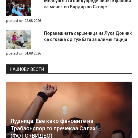
Мелсунген ги предупреди своите фанови
за мечот со Вардар во Скопје
posted on 02.08.2026
Поранешната свршеница на Лука Дончиќ
се откажа од тужбата за алиментација
posted on 04.08.2026
НAЈНОВИ ВЕСТИ
Лудница: Еве како фановите на
Трабзонспор го пречекаа Салах!
(ФОТО+ВИДЕО)