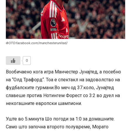
ФОТО:facebook.com/manchesterunited/
0
Вообичаено кога игра Манчестер Јунајтед, а посебно
на “Олд Трафорд“. Тоа е спектакл на задоволство на
фудбалските гурмани.Во меч од 37.коло, Јунајтед
славеше против Нотингем Форест со 3:2 во дуел на
некогашните европски шампиони.
Уште во 5.минута Шо погоди за 1:0 за домашните.
Само што започна второто полувреме, Морато