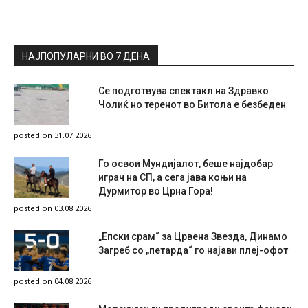
НАЈПОПУЛАРНИ ВО 7 ДЕНА
Се подготвува спектакл на Здравко
Чолиќ но теренот во Битола е безбеден
posted on 31.07.2026
Го освои Мундијалот, беше најдобар
играч на СП, а сега јава коњи на
Дурмитор во Црна Гора!
posted on 03.08.2026
„Епски срам“ за Црвена Звезда, Динамо
Загреб со „петарда“ го најави плеј-офот
posted on 04.08.2026