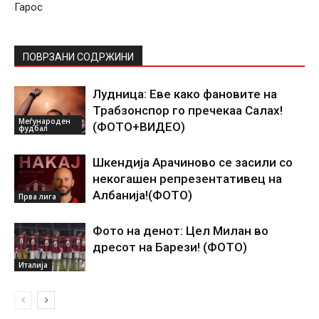
Гарос
ПОВРЗАНИ СОДРЖИНИ
Лудница: Еве како фановите на
Трабзонспор го пречекаа Салах!
Меѓународен
(ФОТО+ВИДЕО)
фудбал
Шкендија Арачиново се засили со
некогашен репрезентативец на
Албанија!(ФОТО)
Прва лига
Фото на денот: Цел Милан во
дресот на Барези! (ФОТО)
Италија