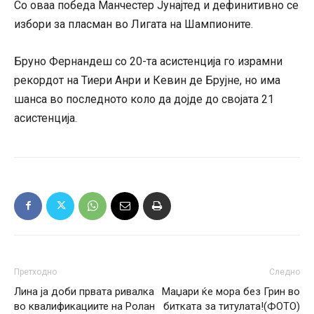
Со оваа победа Манчестер Јунајтед и дефинитивно се
избори за пласман во Лигата на Шампионите.
Бруно Фернандеш со 20-та асистенција го израмни
рекордот на Тиери Анри и Кевин де Брујне, но има
шанса во последното коло да дојде до својата 21
асистенција.
Претходно
Следно
Лина ја доби првата ривалка
Маџари ќе мора без Грин во
во квалификациите на Ролан
битката за титулата!(ФОТО)