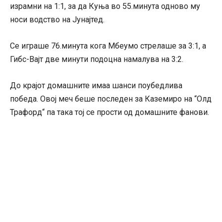
израмни на 1:1, за да Куња во 55.минута одново му
носи водство на Јунајтед.
Се играше 76.минута кога Мбеумо стрелаше за 3:1, а
Гибс-Вајт две минути подоцна намалува на 3:2.
До крајот домашните имаа шанси поубедлива
победа. Овој меч беше последен за Каземиро на “Олд
Трафорд“ па така тој се прости од домашните фанови.