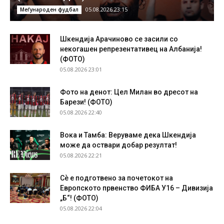
05.08.2026 23:15
Меѓународен фудбал
Шкендија Арачиново се засили со
некогашен репрезентативец на Албанија!
(ФОТО)
05.08.2026 23:01
Фото на денот: Цел Милан во дресот на
Барези! (ФОТО)
05.08.2026 22:40
Вока и Тамба: Веруваме дека Шкендија
може да оствари добар резултат!
05.08.2026 22:21
Сѐ е подготвено за почетокот на
Европското првенство ФИБА У16 – Дивизија
„Б“! (ФОТО)
05.08.2026 22:04