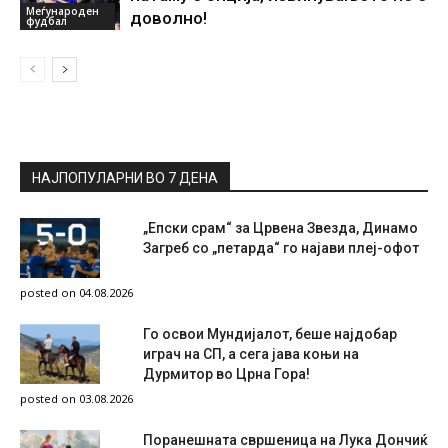
Меѓународен
доволно!
фудбал
НАЈПОПУЛАРНИ ВО 7 ДЕНА
„Епски срам“ за Црвена Звезда, Динамо
Загреб со „петарда“ го најави плеј-офот
posted on 04.08.2026
Го освои Мундијалот, беше најдобар
играч на СП, а сега јава коњи на
Дурмитор во Црна Гора!
posted on 03.08.2026
Поранешната свршеница на Лука Дончиќ