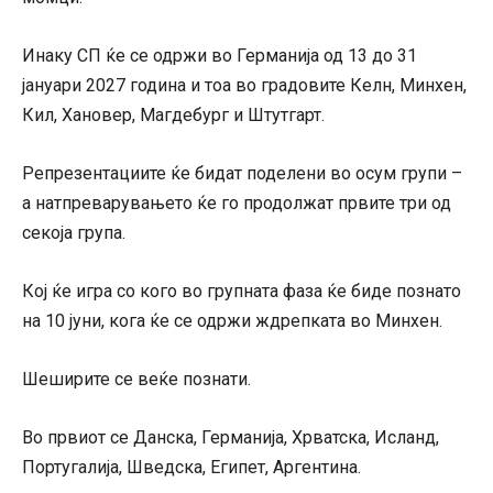
Инаку СП ќе се одржи во Германија од 13 до 31
јануари 2027 година и тоа во градовите Келн, Минхен,
Кил, Хановер, Магдебург и Штутгарт.
Репрезентациите ќе бидат поделени во осум групи –
а натпреварувањето ќе го продолжат првите три од
секоја група.
Кој ќе игра со кого во групната фаза ќе биде познато
на 10 јуни, кога ќе се одржи ждрепката во Минхен.
Шеширите се веќе познати.
Во првиот се Данска, Германија, Хрватска, Исланд,
Португалија, Шведска, Египет, Аргентина.