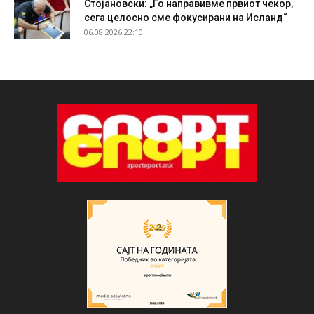
Стојановски: „Го направивме првиот чекор,
сега целосно сме фокусирани на Исланд“
06.08.2026 22:10