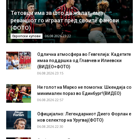
Тетовци има за што да жалат, ама
реваншот го играат пред своите фанови
(ФОТО)
06.08.2026 23:22
Европски купови
Одлична атмосфера во Гевгелија: Кадетите
имаа поддршка од Главчев и Илиевски
(ВИДЕО+ФОТО)
06.08.2026 23:15
Ни голот на Марко не помогна: Шкендија со
минимален пораз во Единбург!(ВИДЕО)
06.08.2026 22:57
Официјално: Легендарниот Диего Форлан е
нов селектор на Уругвај(ФОТО)
06.08.2026 22:30