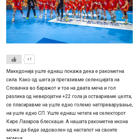
+1
Македонија уште еднаш покажа дека е ракометна
сила. Како од шега ја прегазивме селекцијата на
Словачка во баражот и тоа на двата меча и гол
разлика од неверојатни +22 гола ја остваривме целта,
се пласиравме на уште едно големо натпреварување,
на уште едно СП. Уште еднаш четата на селекторот
Кире Лазаров блескаше. А нашата ракометна икона
може да биде задоволен од настапот на своите
момци.