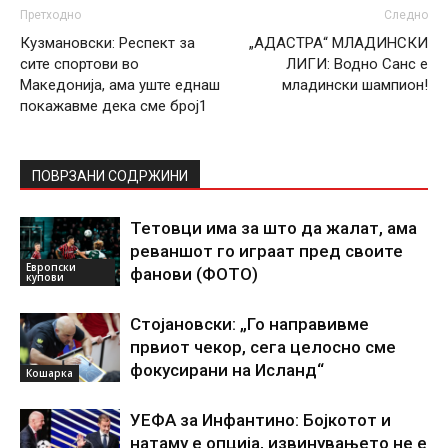
Претходно
Следно
Кузмановски: Респект за
„АДАСТРА“ МЛАДИНСКИ
сите спортови во
ЛИГИ: Водно Санс е
Македонија, ама уште еднаш
младински шампион!
покажавме дека сме број1
ПОВРЗАНИ СОДРЖИНИ
Тетовци има за што да жалат, ама
реваншот го играат пред своите
Европски
фанови (ФОТО)
купови
Стојановски: „Го направивме
првиот чекор, сега целосно сме
фокусирани на Исланд“
Кошарка
УЕФА за Инфантино: Бојкотот и
натаму е опција, извинувањето не е