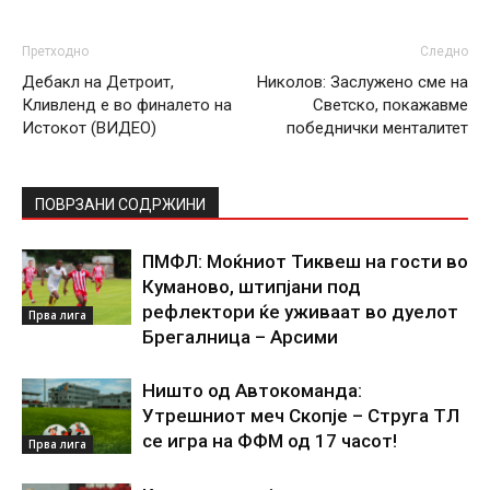
Претходно
Следно
Дебакл на Детроит,
Николов: Заслужено сме на
Кливленд е во финалето на
Светско, покажавме
Истокот (ВИДЕО)
победнички менталитет
ПОВРЗАНИ СОДРЖИНИ
ПМФЛ: Моќниот Тиквеш на гости во
Куманово, штипјани под
рефлектори ќе уживаат во дуелот
Прва лига
Брегалница – Арсими
Ништо од Автокоманда:
Утрешниот меч Скопје – Струга ТЛ
се игра на ФФМ од 17 часот!
Прва лига