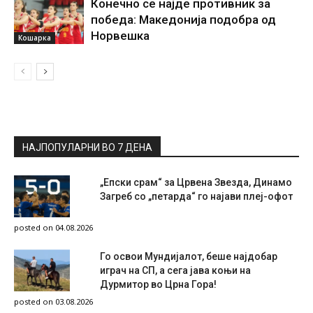
Конечно се најде противник за
победа: Македонија подобра од
Норвешка
Кошарка
НАЈПОПУЛАРНИ ВО 7 ДЕНА
„Епски срам“ за Црвена Звезда, Динамо
Загреб со „петарда“ го најави плеј-офот
posted on 04.08.2026
Го освои Мундијалот, беше најдобар
играч на СП, а сега јава коњи на
Дурмитор во Црна Гора!
posted on 03.08.2026