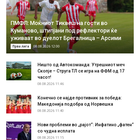
ПМФЛ: Моќниот Тиквеш на гости во
Куманово, штипјани под рефлектори ќе
уживаат во дуелот Брегалница – Арсими
08.08.2026 12:00
Прва лига
Ништо од Автокоманда: Утрешниот меч
Скопје – Струга ТЛ се игра на ФФМ од 17
часот!
08.08.2026 11:46
Конечно се најде противник за победа:
Македонија подобра од Норвешка
08.08.2026 11:40
Нови проблеми во „рајот“: Инфатино „фатен“
со чудна исплата
08.08.2026 11:15