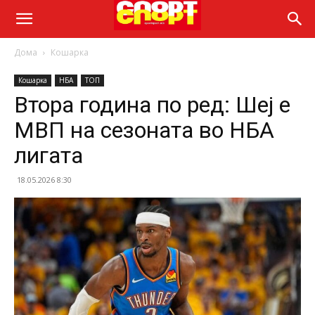
Дома
Кошарка
Кошарка
НБА
ТОП
Втора година по ред: Шеј е
МВП на сезоната во НБА
лигата
18.05.2026 8:30