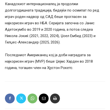
Канадскиот интернационалец ја продолжи
долгогодишната традиција, бидејќи по осмипат по ред
играч роден надвор од САД беше прогласен за
најкорисен играч во НБА. Серијата започна со Јанис
Адетокумбо во 2019 и 2020 година, а потоа следеа
Никола Јокиќ (2021, 2022, 2024), Џоел Ембид (2023) и
Гилџес-Александер (2025, 2026).
Последниот Американец кој ја доби наградата за
најкорисен играч (MVP) беше Џејмс Харден во 2018
година, тогашен член на Хјустон Рокетс.