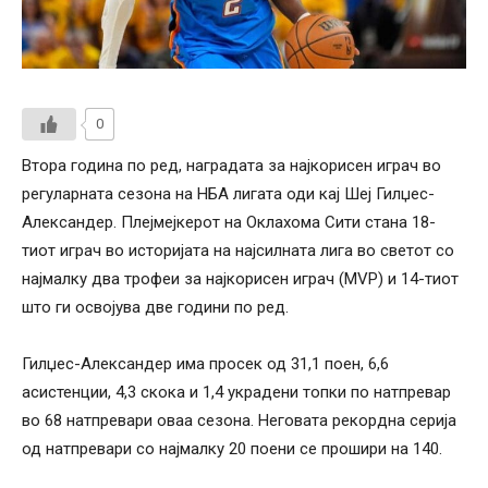
0
Втора година по ред, наградата за најкорисен играч во
регуларната сезона на НБА лигата оди кај Шеј Гилџес-
Александер. Плејмејкерот на Оклахома Сити стана 18-
тиот играч во историјата на најсилната лига во светот со
најмалку два трофеи за најкорисен играч (MVP) и 14-тиот
што ги освојува две години по ред.
Гилџес-Александер има просек од 31,1 поен, 6,6
асистенции, 4,3 скока и 1,4 украдени топки по натпревар
во 68 натпревари оваа сезона. Неговата рекордна серија
од натпревари со најмалку 20 поени се прошири на 140.