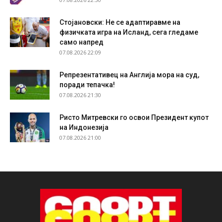
Стојановски: Не се адаптиравме на
физичката игра на Исланд, сега гледаме
само напред
07.08.2026 22:09
Репрезентативец на Англија мора на суд,
поради тепачка!
07.08.2026 21:30
Ристо Митревски го освои Президент купот
на Индонезија
07.08.2026 21:00