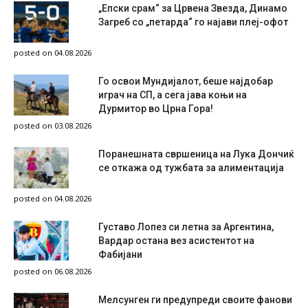
„Епски срам“ за Црвена Звезда, Динамо
Загреб со „петарда“ го најави плеј-офот
posted on 04.08.2026
Го освои Мундијалот, беше најдобар
играч на СП, а сега јава коњи на
Дурмитор во Црна Гора!
posted on 03.08.2026
Поранешната свршеница на Лука Дончиќ
се откажа од тужбата за алиментација
posted on 04.08.2026
Густаво Лопез си летна за Аргентина,
Вардар остана вез асистентот на
Фабијани
posted on 06.08.2026
Мелсунген ги предупреди своите фанови