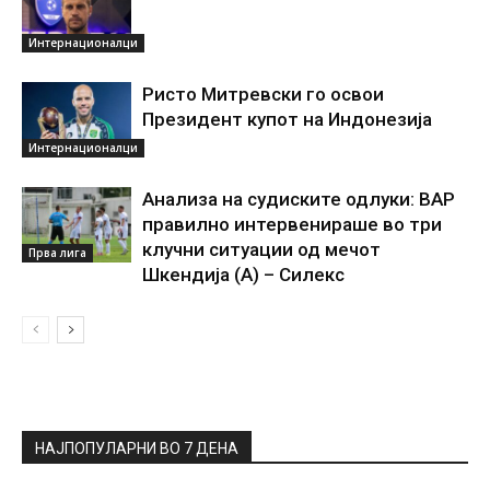
Интернационалци
Ристо Митревски го освои
Президент купот на Индонезија
Интернационалци
Анализа на судиските одлуки: ВАР
правилно интервенираше во три
клучни ситуации од мечот
Прва лига
Шкендија (А) – Силекс
НАЈПОПУЛАРНИ ВО 7 ДЕНА