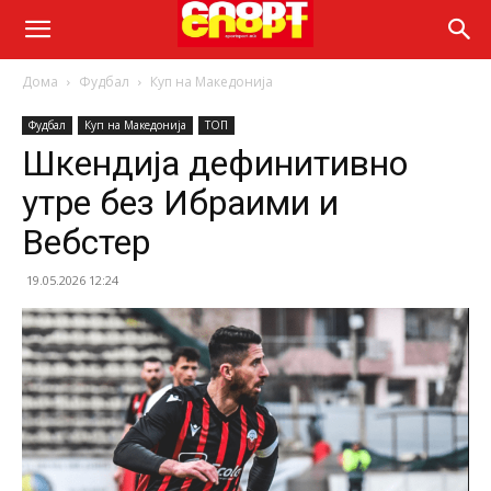
Дома
Фудбал
Куп на Македонија
Фудбал
Куп на Македонија
ТОП
Шкендија дефинитивно
утре без Ибраими и
Вебстер
19.05.2026 12:24