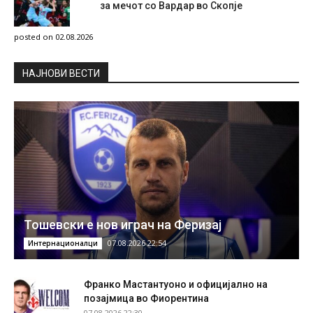
за мечот со Вардар во Скопје
posted on 02.08.2026
НAЈНОВИ ВЕСТИ
Тошевски е нов играч на Феризај
07.08.2026 22:54
Интернационалци
Франко Мастантуоно и официјално на
позајмица во Фиорентина
07.08.2026 22:30