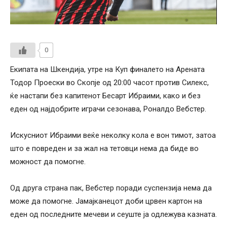
0
Екипата на Шкендија, утре на Куп финалето на Арената
Тодор Проески во Скопје од 20:00 часот против Силекс,
ќе настапи без капитенот Бесарт Ибраими, како и без
еден од најдобрите играчи сезонава, Роналдо Вебстер.
Искусниот Ибраими веќе неколку кола е вон тимот, затоа
што е повреден и за жал на тетовци нема да биде во
можност да помогне.
Од друга страна пак, Вебстер поради суспензија нема да
може да помогне. Јамајканецот доби црвен картон на
еден од последните мечеви и сеуште ја одлежува казната.