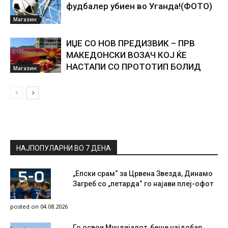
фудбалер убиен во Уганда!(ФОТО)
Магазин
ИЏЕ СО НОВ ПРЕДИЗВИК – ПРВ
МАКЕДОНСКИ ВОЗАЧ КОЈ ЌЕ
НАСТАПИ СО ПРОТОТИП БОЛИД
Магазин
НАЈПОПУЛАРНИ ВО 7 ДЕНА
„Епски срам“ за Црвена Звезда, Динамо
Загреб со „петарда“ го најави плеј-офот
posted on 04.08.2026
Го освои Мундијалот, беше најдобар