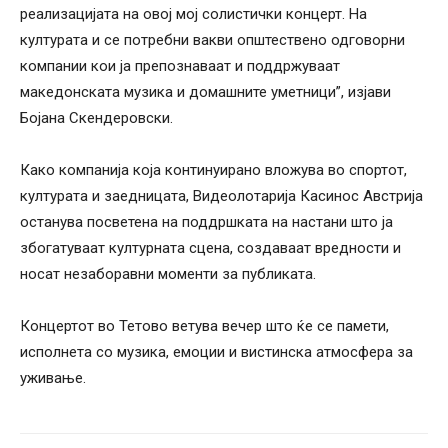
реализацијата на овој мој солистички концерт. На
културата и се потребни вакви општествено одговорни
компании кои ја препознаваат и поддржуваат
македонската музика и домашните уметници”, изјави
Бојана Скендеровски.
Како компанија која континуирано вложува во спортот,
културата и заедницата, Видеолотарија Касинос Австрија
останува посветена на поддршката на настани што ја
збогатуваат културната сцена, создаваат вредности и
носат незаборавни моменти за публиката.
Концертот во Тетово ветува вечер што ќе се памети,
исполнета со музика, емоции и вистинска атмосфера за
уживање.