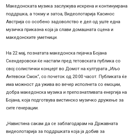
Македонската музика заслужува искрена и континуирана
поддршка, а токму и затоа, Видеолотарија Касинос
Австрија со особено задоволство е дел од уште една
музичка приказна која ја слави домашната сцена и
македонските уметници.
На 22 мај, познатата македонска пејачка Бојана
Скендеровски ќе настапи пред тетовската публика со
свој солистички концерт во Домот на културата „Иљо
Антевски Смок”, со почеток од 20:00 часот. Публиката ќе
има можност да ужива во вечер исполнета со емоции,
добра македонска музика и препознатливата енергија на
Бојана, која подготвува вистинско музичко дружење за
сите генерации.
„Навистина сакам да се заблагодарам на Државната
видеолотарија за поддршката која ја добив за