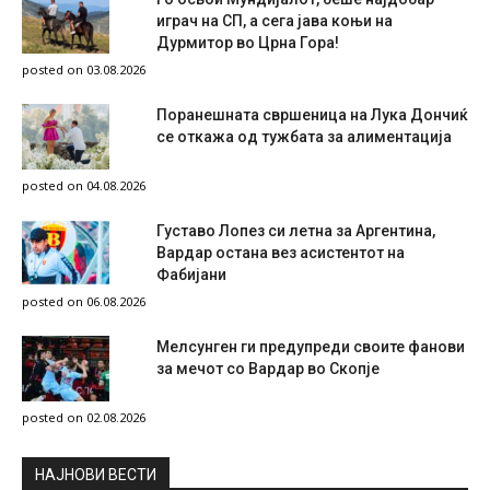
играч на СП, а сега јава коњи на
Дурмитор во Црна Гора!
posted on 03.08.2026
Поранешната свршеница на Лука Дончиќ
се откажа од тужбата за алиментација
posted on 04.08.2026
Густаво Лопез си летна за Аргентина,
Вардар остана вез асистентот на
Фабијани
posted on 06.08.2026
Мелсунген ги предупреди своите фанови
за мечот со Вардар во Скопје
posted on 02.08.2026
НAЈНОВИ ВЕСТИ