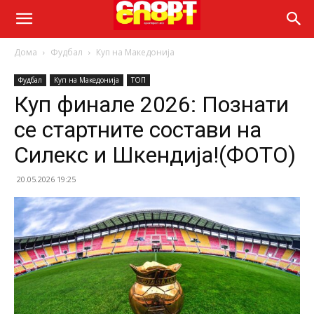
Дома
Фудбал
Куп на Македонија
Фудбал
Куп на Македонија
ТОП
Куп финале 2026: Познати
се стартните состави на
Силекс и Шкендија!(ФОТО)
20.05.2026 19:25