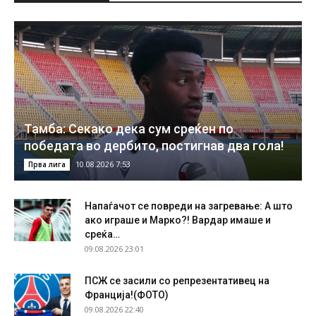
Тамба: Секако дека сум среќен по
победата во дербито, постигнав два гола!
10.08.2026 7:53
Прва лига
Напаѓачот се повреди на загревање: А што
ако играше и Марко?! Вардар имаше и
среќа…
09.08.2026 23:01
ПСЖ се засили со репрезентативец на
Франција!(ФОТО)
09.08.2026 22:40