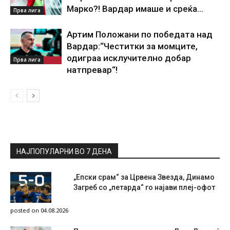
Марко?! Вардар имаше и среќа…
Прва лига
Артим Положани по победата над
Вардар:“Честитки за момците,
одиграа исклучително добар
Прва лига
натпревар“!
НАЈПОПУЛАРНИ ВО 7 ДЕНА
„Епски срам“ за Црвена Звезда, Динамо
Загреб со „петарда“ го најави плеј-офот
posted on 04.08.2026