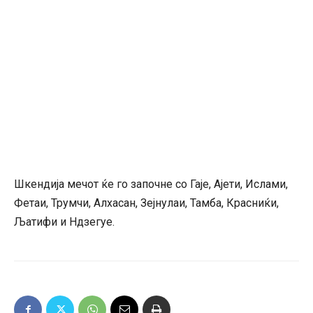
Шкендија мечот ќе го започне со Гаје, Ајети, Ислами,
Фетаи, Трумчи, Алхасан, Зејнулаи, Тамба, Красниќи,
Љатифи и Ндзегуе.