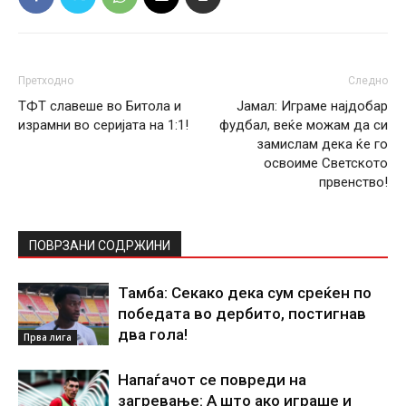
Претходно
Следно
ТФТ славеше во Битола и
Јамал: Играме најдобар
израмни во серијата на 1:1!
фудбал, веќе можам да си
замислам дека ќе го
освоиме Светското
првенство!
ПОВРЗАНИ СОДРЖИНИ
Тамба: Секако дека сум среќен по
победата во дербито, постигнав
два гола!
Прва лига
Напаѓачот се повреди на
загревање: А што ако играше и