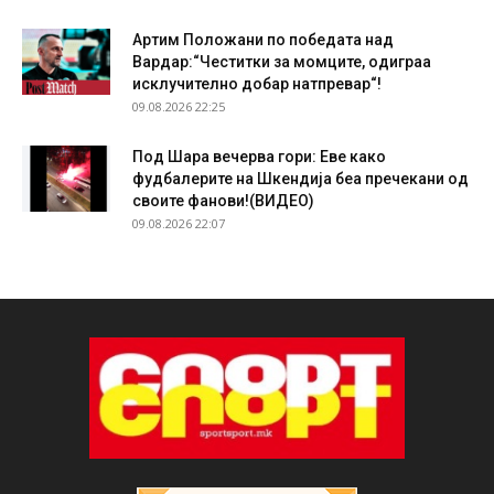
Артим Положани по победата над
Вардар:“Честитки за момците, одиграа
исклучително добар натпревар“!
09.08.2026 22:25
Под Шара вечерва гори: Еве како
фудбалерите на Шкендија беа пречекани од
своите фанови!(ВИДЕО)
09.08.2026 22:07