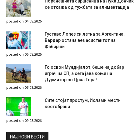
Поранешната свршеница на Лука Дончиќ
се откажа од тужбата за алиментација
posted on 04.08.2026
Густаво Лопез си летна за Аргентина,
Вардар остана вез асистентот на
Фабијани
posted on 06.08.2026
Го освои Мундијалот, беше најдобар
играч на СП, а сега јава коњи на
Дурмитор во Црна Гора!
posted on 03.08.2026
Сите стојат простум, Ислами мести
костобрани
posted on 09.08.2026
НAЈНОВИ ВЕСТИ