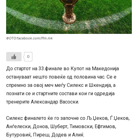
ФОТО:facebook.com/ffm.mk
0
До стартот на 33.финале во Купот на Македонија
остануваат нешто повеќе од половина час. Се е
спремно за овој меч меѓу Силекс и Шкендија, а
познати се и стартните состави кои ги одредија
тренерите Александар Васоски.
Силекс финалето ќе го започне со Љ.Џеков, Ѓ.Џеков,
Анѓелески, Донов, Шуберт, Тимовски, Ефтимов,
Бутуровиќ, Пиреш, Додев и Алиќ.