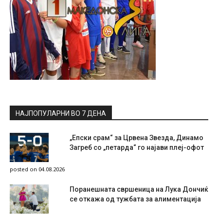
НАЈПОПУЛАРНИ ВО 7 ДЕНА
„Епски срам“ за Црвена Звезда, Динамо
Загреб со „петарда“ го најави плеј-офот
posted on 04.08.2026
Поранешната свршеница на Лука Дончиќ
се откажа од тужбата за алиментација