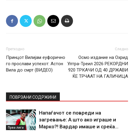
Претходно
Следно
Принцот Вилијам еуфорично
Осмо издание на Охрид
го прослави успехот: Астон
Ултра-Треил 2026 РЕКОРДНИ
Вила до смрт (ВИДЕО)
920 ТРКАЧИ ОД 40 ДРЖАВИ
ЌЕ ТРЧААТ НА ГАЛИЧИЦА
ПОВРЗАНИ СОДРЖИНИ
Напаѓачот се повреди на
загревање: А што ако играше и
Марко?! Вардар имаше и среќа…
Прва лига