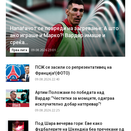
Напаѓачот се повреди на загревање: А што
ако играше и Марко?! Вардар имаше и
среќа…
09.08.2026 23:01
Прва лига
ПСЖ се засили со репрезентативец на
Франција!(ФОТО)
09.08.2026 22:40
Артим Положани по победата над
Вардар:“Честитки за момците, одиграа
исклучително добар натпревар“!
09.08.2026 22:25
Под Шара вечерва гори: Еве како
фудбалерите на Шкендија беа пречекани од