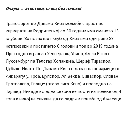
Очајна статистика, шпиц без голови!
Трансферот во Динамо Киев можеби е врвот во
кариерата на Родригез кој со 30 години има сменето 13
клубови. За познатиот клуб од Киев има одиграно 33
натпревари и постигнато 6 голови и тоа во 2019 година.
Претходно играл за Хесперанж, Унион, Фола Еш во
Луксембург па Телстар Холандија, Шериф Тираспол,
Џубило Ивата. По Динамо Киев е даван на позајмици во
Анкарагучу, Троа, Ејупспор, Ал Вехда, Сиваспор, Слован
Братислава, Гванџу (втора лига Кина) и последно на
Тајланд. Никаде во една сезона не постигна повеќе од 4
гола и никој не сакаше да го задржи повеќе од 6 месеци.