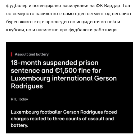
фудбалер и потенцијално засилување на ФК Вардар. Тоа
со семејното насилство е само еден сегмент од неговиот
бурен живот кој е проследен со инциденти во ноќни
клубови, но и насилство врз фудбалски работници.