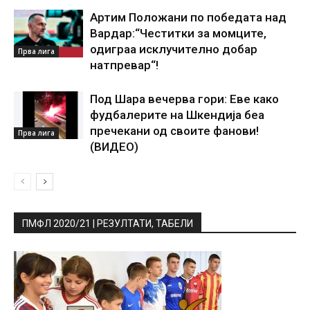
Артим Положани по победата над
Вардар:“Честитки за момците,
одиграа исклучително добар
Прва лига
натпревар“!
Под Шара вечерва гори: Еве како
фудбалерите на Шкендија беа
пречекани од своите фанови!
Прва лига
(ВИДЕО)
ПМФЛ 2020/21 | РЕЗУЛТАТИ, ТАБЕЛИ