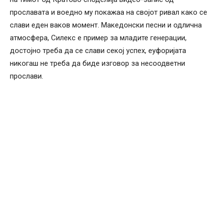
прославата и воедно му покажаа на својот ривал како се
слави еден ваков момент. Македонски песни и одлична
атмосфера, Силекс е пример за младите генерации,
достојно треба да се слави секој успех, еуфоријата
никогаш не треба да биде изговор за несоодветни
прослави.