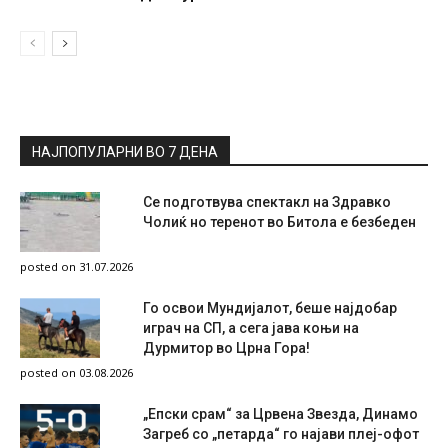
НАЈПОПУЛАРНИ ВО 7 ДЕНА
Се подготвува спектакл на Здравко
Чолиќ но теренот во Битола е безбеден
posted on 31.07.2026
Го освои Мундијалот, беше најдобар
играч на СП, а сега јава коњи на
Дурмитор во Црна Гора!
posted on 03.08.2026
„Епски срам“ за Црвена Звезда, Динамо
Загреб со „петарда“ го најави плеј-офот