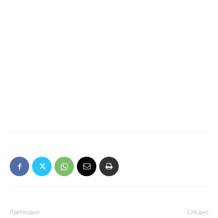
Претходно
Следно