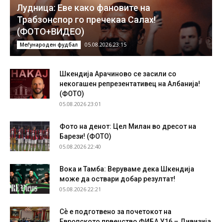
Лудница: Еве како фановите на
Трабзонспор го пречекаа Салах!
(ФОТО+ВИДЕО)
05.08.2026 23:15
Меѓународен фудбал
Шкендија Арачиново се засили со
некогашен репрезентативец на Албанија!
(ФОТО)
05.08.2026 23:01
Фото на денот: Цел Милан во дресот на
Барези! (ФОТО)
05.08.2026 22:40
Вока и Тамба: Веруваме дека Шкендија
може да оствари добар резултат!
05.08.2026 22:21
Сѐ е подготвено за почетокот на
Европското првенство ФИБА У16 – Дивизија