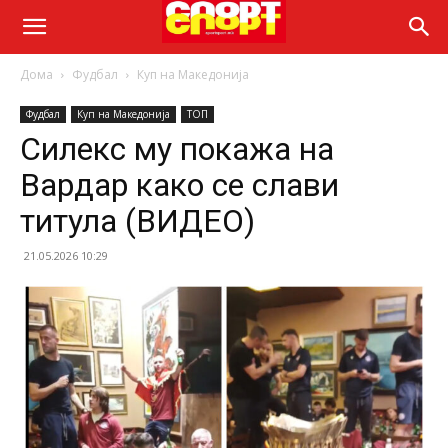
Дома
Фудбал
Куп на Македонија
Фудбал
Куп на Македонија
ТОП
Силекс му покажа на
Вардар како се слави
титула (ВИДЕО)
21.05.2026 10:29