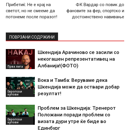
Прибетиќ: Не е крај на
ФК Вардар со повик до
светот, но не смееме да
фановите за фер, спортско и
потонеме после поразот!
достоинствено навивање
ПОВРЗАНИ СОДРЖИНИ
Шкендија Арачиново се засили со
некогашен репрезентативец на
Албанија!(ФОТО)
Прва лига
Вока и Тамба: Веруваме дека
Шкендија може да оствари добар
Европски
резултат!
купови
Проблем за Шкендија: Тренерот
Положани поради проблем со
Европски
визата дури утре ќе биде во
купови
Единбург