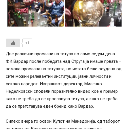
+1
Две различни прослави на титула во само седум дена.
ФК Вардар после победата над Струга ја имаше првата –
помала прослава на титулата, но истата беше осудена од
сите можни релевантни институции, јавни личности и
секако народот. Извршниот директор, Миленко
Неделковски сподели поразително видео кое е пример
како не треба да се прославува титула, а како не треба
да се претставува еден бренд како Вардар.
Силекс вчера го освои Купот на Македонија, од таборот
на тимот од Кратово споделија видео-запис од