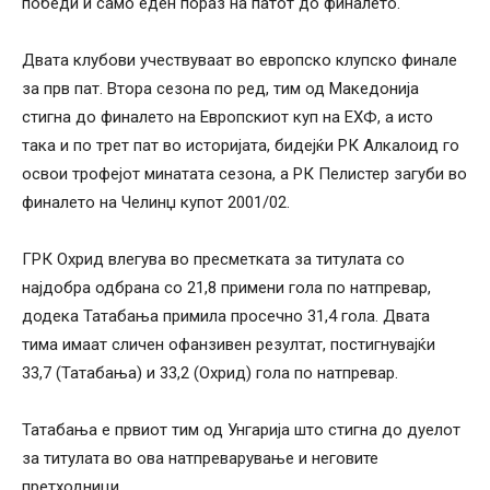
победи и само еден пораз на патот до финалето.
Двата клубови учествуваат во европско клупско финале
за прв пат. Втора сезона по ред, тим од Македонија
стигна до финалето на Европскиот куп на ЕХФ, а исто
така и по трет пат во историјата, бидејќи РК Алкалоид го
освои трофејот минатата сезона, а РК Пелистер загуби во
финалето на Челинџ купот 2001/02.
ГРК Охрид влегува во пресметката за титулата со
најдобра одбрана со 21,8 примени гола по натпревар,
додека Татабања примила просечно 31,4 гола. Двата
тима имаат сличен офанзивен резултат, постигнувајќи
33,7 (Татабања) и 33,2 (Охрид) гола по натпревар.
Татабања е првиот тим од Унгарија што стигна до дуелот
за титулата во ова натпреварување и неговите
претходници.