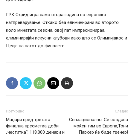
ГРК Охрид игра само втора година во европско
натпреварување. Откако беа елиминирани во второто
коло минатата сезона, овој пат импресионираа,
елиминирајќи искусни клубови како што се Олимпијакос и
Целје на патот до финалето.
Претходно
Следно
Маџари пред третата
Сензационално: Се создава
финална пресметка доби
моќен тим во Европа,Тони
„честитка“: 118.000 денари и
Паркер ќе биде тренер!