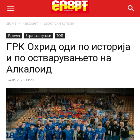
Дома
Ракомет
Европски купови
Ракомет
Европски купови
ТОП
ГРК Охрид оди по историја
и по остварувањето на
Алкалоид
24.05.2026 13:28