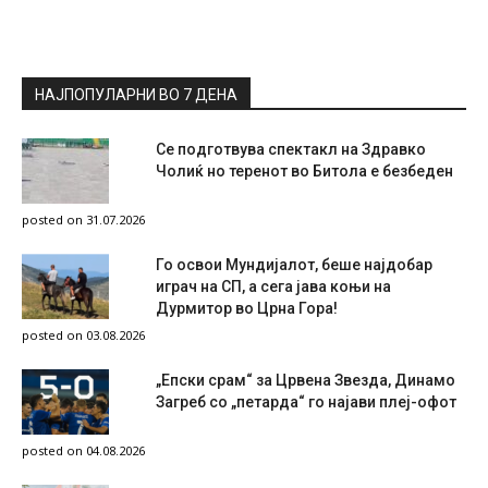
НАЈПОПУЛАРНИ ВО 7 ДЕНА
Се подготвува спектакл на Здравко
Чолиќ но теренот во Битола е безбеден
posted on 31.07.2026
Го освои Мундијалот, беше најдобар
играч на СП, а сега јава коњи на
Дурмитор во Црна Гора!
posted on 03.08.2026
„Епски срам“ за Црвена Звезда, Динамо
Загреб со „петарда“ го најави плеј-офот
posted on 04.08.2026