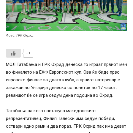
Фото: ГРК Охрид
+1
МОЛ Татабања и ГРК Охрид денеска го играат првиот меч
во финалето на ЕХФ Европскиот куп. Ова ќе биде прво
европско финале за двата клуба, а првиот натпревар е
закажан во Унгарија денеска со почеток во 17 часот,
реваншот ќе се игра седум дена подоцна во Охрид.
Татабања за кого настапува македонскиот
репрезентативец, Филип Талески има седум победи,
оствари едно реми и два пораз, ГРК Охрид пак има девет