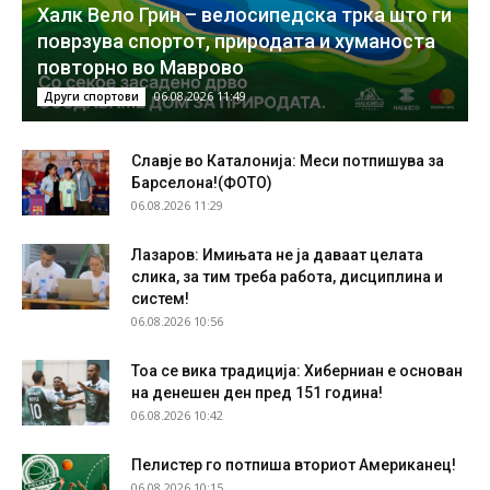
Халк Вело Грин – велосипедска трка што ги
поврзува спортот, природата и хуманоста
повторно во Маврово
06.08.2026 11:49
Други спортови
Славје во Каталонија: Меси потпишува за
Барселона!(ФОТО)
06.08.2026 11:29
Лазаров: Имињата не ја даваат целата
слика, за тим треба работа, дисциплина и
систем!
06.08.2026 10:56
Тоа се вика традиција: Хиберниан е основан
на денешен ден пред 151 година!
06.08.2026 10:42
Пелистер го потпиша вториот Американец!
06.08.2026 10:15