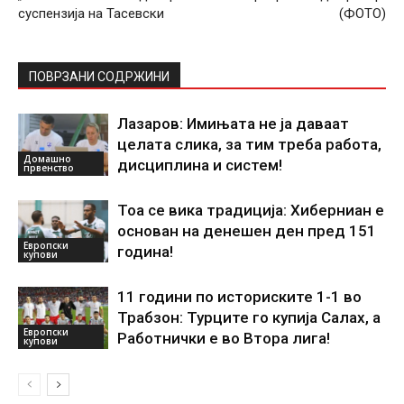
суспензија на Тасевски
(ФОТО)
ПОВРЗАНИ СОДРЖИНИ
Лазаров: Имињата не ја даваат
целата слика, за тим треба работа,
Домашно
дисциплина и систем!
првенство
Тоа се вика традиција: Хиберниан е
основан на денешен ден пред 151
Европски
година!
купови
11 години по историските 1-1 во
Трабзон: Турците го купија Салах, а
Европски
Работнички е во Втора лига!
купови