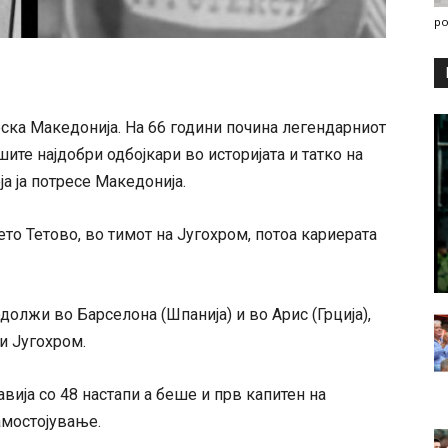
po
рска Македонија. На 66 години почина легендарниот
ите најдобри одбојкари во историјата и татко на
а ја потресе Македонија.
ето Тетово, во тимот на Југохром, потоа кариерата
должи во Барселона (Шпанија) и во Арис (Грција),
 и Југохром.
вија со 48 настапи а беше и прв капитен на
амостојување.