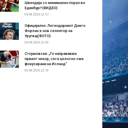
Шкендија со минимален пораз во
Единбург!(ВИДЕО)
06.08.2026 22:57
Официјално: Легендарниот Диего
Форлан е нов селектор на
Уругвај(ФОТО)
06.08.2026 22:30
Стојановски: „Го направивме
првиот чекор, сега целосно сме
фокусирани на Исланд“
06.08.2026 22:10