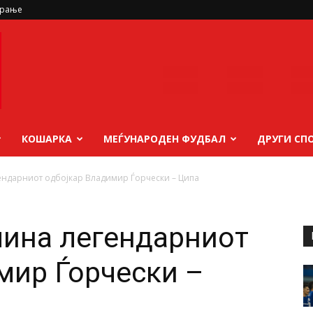
ирање
КОШАРКА
МЕЃУНАРОДЕН ФУДБАЛ
ДРУГИ СП
гендарниот одбојкар Владимир Ѓорчески – Ципа
чина легендарниот
мир Ѓорчески –