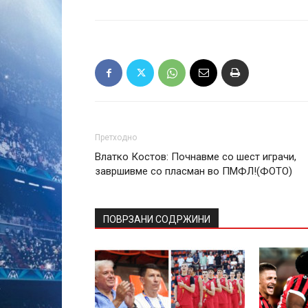
Претходно
Влатко Костов: Почнавме со шест играчи,
завршивме со пласман во ПМФЛ!(ФОТО)
ПОВРЗАНИ СОДРЖИНИ