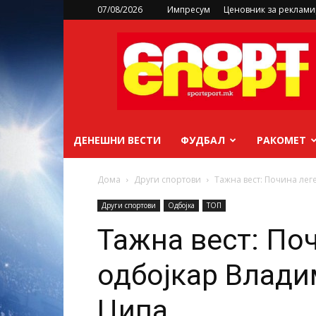
07/08/2026
Импресум
Ценовник за реклам
sportsport.mk
ДЕНЕШНИ ВЕСТИ
ФУДБАЛ
РАКОМЕТ
Дома
Други спортови
Тажна вест: Почина ле
Други спортови
Одбојка
ТОП
Тажна вест: По
одбојкар Влади
Ципа