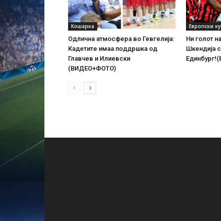
Кошарка
Европски к
Одлична атмосфера во Гевгелија:
Ни голот н
Кадетите имаа поддршка од
Шкендија с
Главчев и Илиевски
Единбург!
(ВИДЕО+ФОТО)