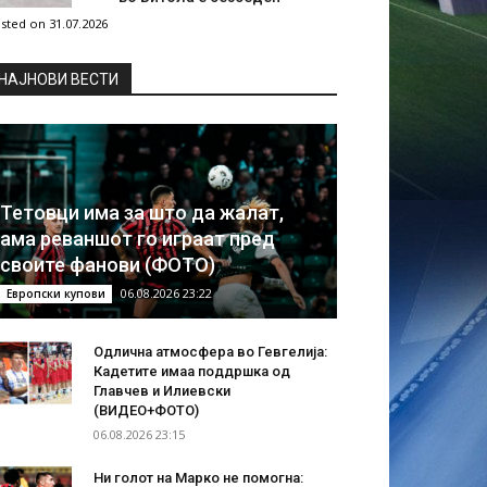
sted on 31.07.2026
НAЈНОВИ ВЕСТИ
Тетовци има за што да жалат,
ама реваншот го играат пред
своите фанови (ФОТО)
06.08.2026 23:22
Европски купови
Одлична атмосфера во Гевгелија:
Кадетите имаа поддршка од
Главчев и Илиевски
(ВИДЕО+ФОТО)
06.08.2026 23:15
Ни голот на Марко не помогна: