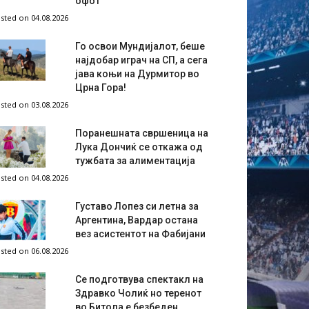
офот
sted on 04.08.2026
Го освои Мундијалот, беше
најдобар играч на СП, а сега
јава коњи на Дурмитор во
Црна Гора!
sted on 03.08.2026
Поранешната свршеница на
Лука Дончиќ се откажа од
тужбата за алиментација
sted on 04.08.2026
Густаво Лопез си летна за
Аргентина, Вардар остана
вез асистентот на Фабијани
sted on 06.08.2026
Се подготвува спектакл на
Здравко Чолиќ но теренот
во Битола е безбеден