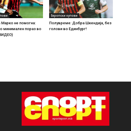
упови
Европски купови
а Марко не помогна:
Полувреме: Добра Шкендија, без
о минимален пораз во
голови во Единбург!
(ВИДЕО)