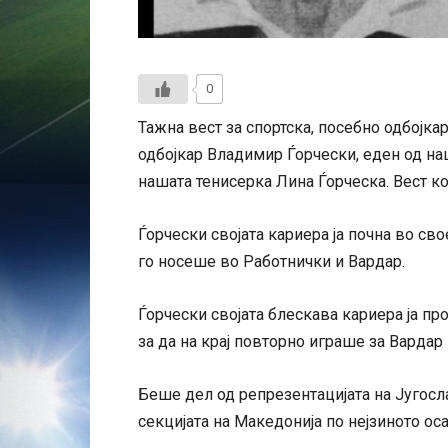
0
Тажна вест за спортска, посебно одбојка
одбојкар Владимир Ѓорчески, еден од наш
нашата тенисерка Лина Ѓорческа. Вест кој
Ѓорчески својата кариера ја почна во сво
го носеше во Работнички и Вардар.
Ѓорчески својата блескава кариера ја про
за да на крај повторно играше за Вардар
Беше дел од репрезентацијата на Југосла
секцијата на Македонија по нејзиното ос