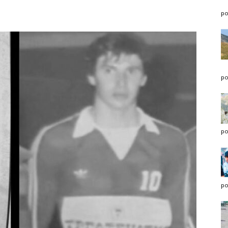
po
po
po
po