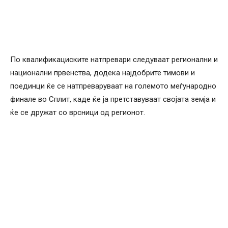
По квалификациските натпревари следуваат регионални и
национални првенства, додека најдобрите тимови и
поединци ќе се натпреваруваат на големото меѓународно
финале во Сплит, каде ќе ја претставуваат својата земја и
ќе се дружат со врсници од регионот.