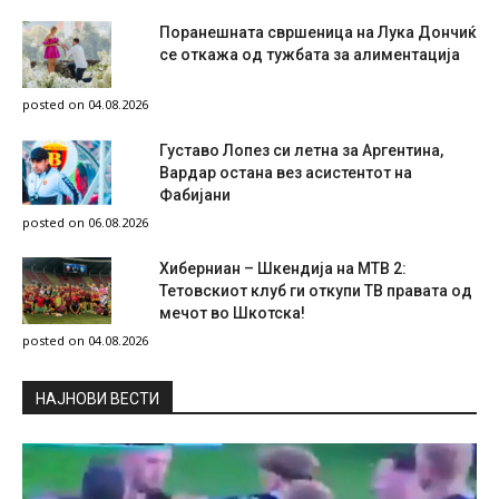
Поранешната свршеница на Лука Дончиќ
се откажа од тужбата за алиментација
posted on 04.08.2026
Густаво Лопез си летна за Аргентина,
Вардар остана вез асистентот на
Фабијани
posted on 06.08.2026
Хиберниан – Шкендија на МТВ 2:
Тетовскиот клуб ги откупи ТВ правата од
мечот во Шкотска!
posted on 04.08.2026
НAЈНОВИ ВЕСТИ