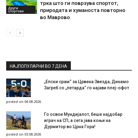
трка што ги поврзува спортот,
Други
природата и хуманоста повторно
спортови
во Маврово
НАЈПОПУЛАРНИ ВО 7 ДЕНА
„Епски срам“ за Црвена Звезда, Динамо
Загреб со „петарда“ го најави плеј-офот
posted on 04.08.2026
Го освои Мундијалот, беше најдобар
играч на СП, а сега јава коњи на
Дурмитор во Црна Гора!
posted on 03.08.2026