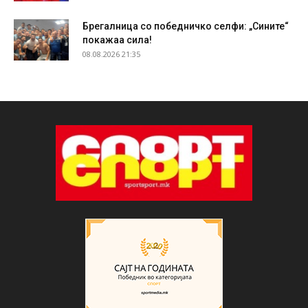
Брегалница со победничко селфи: „Сините“
покажаа сила!
08.08.2026 21:35