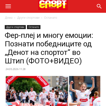
Дома
Други спортови
Останато
Други спортови
Останато
Фер-плеј и многу емоции:
Познати победниците од
„Денот на спортот“ во
Штип (ФОТО+ВИДЕО)
24.05.2026 11:28