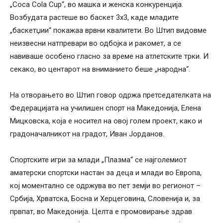
„Coca Cola Cup“, во машка и женска конкуренција.
Возбудата растеше во баскет 3х3, каде младите
„баскетџии“ покажаа врвни квалитети. Во Штип видовме
неизвесни натпревари во одбојка и ракомет, а се
навиваше особено гласно за време на атлетските трки. И
секако, во центарот на вниманието беше „народна“.
На отворањето во Штип говор одржа претседателката на
Федерацијата на училишен спорт на Македонија, Елена
Мицковска, која е носител на овој голем проект, како и
градоначалникот на градот, Иван Јорданов.
Спортските игри за млади „Плазма“ се најголемиот
аматерски спортски настан за деца и млади во Европа,
кој моментално се одржува во пет земји во регионот –
Србија, Хрватска, Босна и Херцеговина, Словенија и, за
првпат, во Македонија. Целта е промовирање здрав