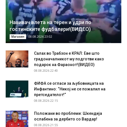
Навивач влета на терен и удри по
гостинските фудбалери!(ВИДЕО)
08.08.2026 23:02
Магазин
Салах во Трабзон е КРАЛ: Еве што
градоначалникот му подготви како
подарок на Фараонот!(ВИДЕО)
08.08.2026 22:40
ФИФА се огласи за љубовницата на
Инфантино: “Никој не се пожалил на
претседателот!“
08.08.2026 22:15
Положани во проблеми: Шкендија
ослабена за дербито со Вардар!
08.08.2026 21:55