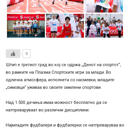
0
Штип е третиот град во кој се одржа „Денот на спортот“,
во рамките на Плазма Спортските игри за млади. Во
одлична атмосфера, исполнета со насмевки, младите
„симовци“ уживаа во своите омилени спортови.
Над 1.500 дечиња имаа можност бесплатно да се
натпреваруваат во различни дисциплини.
Најмладите фудбалери и фудбалерки се натпреваруваа во