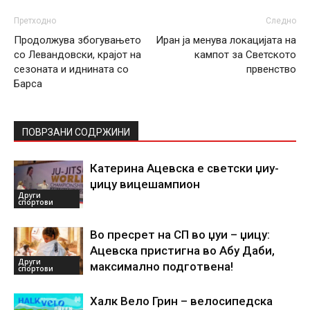
Претходно
Следно
Продолжува збогувањето
Иран ја менува локацијата на
со Левандовски, крајот на
кампот за Светското
сезоната и иднината со
првенство
Барса
ПОВРЗАНИ СОДРЖИНИ
Катерина Ацевска е светски џиу-
џицу вицешампион
Други
спортови
Во пресрет на СП во џуи – џицу:
Ацевска пристигна во Абу Даби,
Други
максимално подготвена!
спортови
Халк Вело Грин – велосипедска