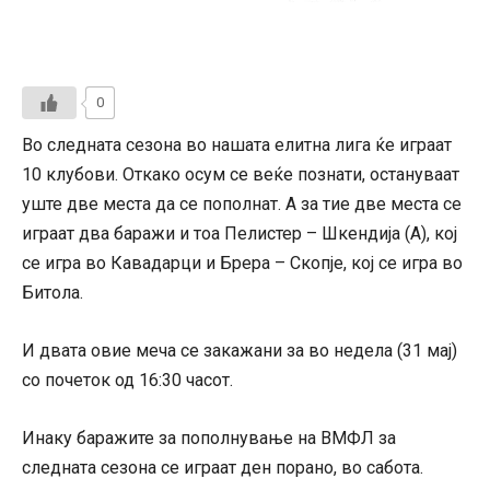
0
Во следната сезона во нашата елитна лига ќе играат
10 клубови. Откако осум се веќе познати, остануваат
уште две места да се пополнат. А за тие две места се
играат два баражи и тоа Пелистер – Шкендија (А), кој
се игра во Кавадарци и Брера – Скопје, кој се игра во
Битола.
И двата овие меча се закажани за во недела (31 мај)
со почеток од 16:30 часот.
Инаку баражите за пополнување на ВМФЛ за
следната сезона се играат ден порано, во сабота.