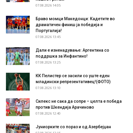
07.08.2026 14:05
Браво момци Македонци: Кадетите во
драматичен финиш ја победија и
Португалија!
07.08.2026 13:45
Дали е изненадување: Аргентина со
поддршка за Инфантино!
07.08.2026 13:25
КК Пелистер се засили со уште еден
младински репрезентативец!(ФОТО)
07.08.2026 13:10
Силекс не сака да сопре – целта е победа
против Шкендија Арачиново
07.08.2026 12:40
Јуниорките со пораз и од Азербејџан
07.08.2026 12:15