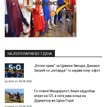
НАЈПОПУЛАРНИ ВО 7 ДЕНА
„Епски срам“ за Црвена Звезда, Динамо
Загреб со „петарда“ го најави плеј-офот
posted on 04.08.2026
Го освои Мундијалот, беше најдобар
играч на СП, а сега јава коњи на
Дурмитор во Црна Гора!
posted on 03.08.2026