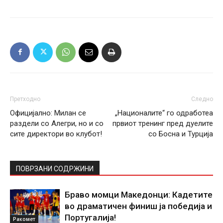
Претходно
Следно
Официјално: Милан се
„Националите“ го одработеа
раздели со Алегри, но и со
првиот тренинг пред дуелите
сите директори во клубот!
со Босна и Турција
ПОВРЗАНИ СОДРЖИНИ
Браво момци Македонци: Кадетите
во драматичен финиш ја победија и
Португалија!
Ракомет