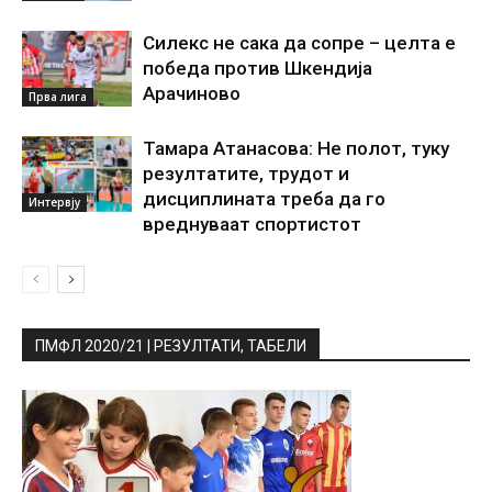
Силекс не сака да сопре – целта е
победа против Шкендија
Арачиново
Прва лига
Тамара Атанасова: Не полот, туку
резултатите, трудот и
дисциплината треба да го
Интервју
вреднуваат спортистот
ПМФЛ 2020/21 | РЕЗУЛТАТИ, ТАБЕЛИ