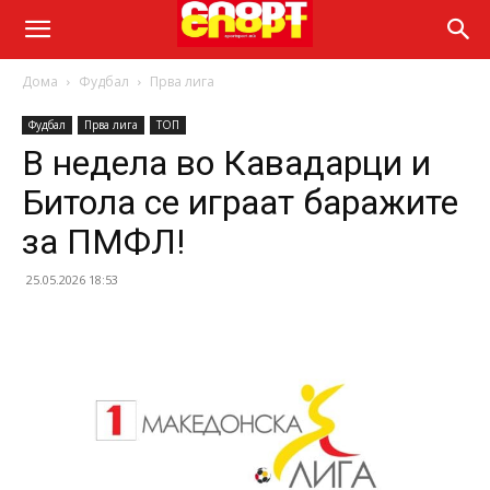
Дома
Фудбал
Прва лига
Фудбал
Прва лига
ТОП
В недела во Кавадарци и
Битола се играат баражите
за ПМФЛ!
25.05.2026 18:53