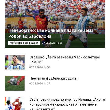
Неверојатно: Еве колкава плата ќе зема
Родри во Барселона
07.08.2026 15:28
Меѓународен фудбал
Страшно: „Ќе го разнесам Меси со четири
бомби!“
07.08.2026 14:58
Претепан фудбалски судија!
07.08.2026 14:27
Стојановски пред дуелот со Исланд: „Ако го
контролираме скокот, ќе го наметнеме
нашиот ритам“