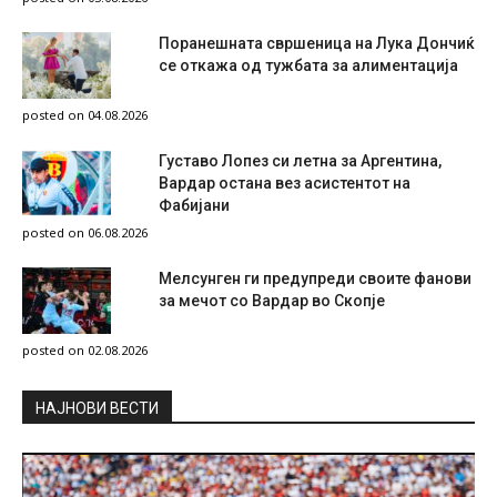
Поранешната свршеница на Лука Дончиќ
се откажа од тужбата за алиментација
posted on 04.08.2026
Густаво Лопез си летна за Аргентина,
Вардар остана вез асистентот на
Фабијани
posted on 06.08.2026
Мелсунген ги предупреди своите фанови
за мечот со Вардар во Скопје
posted on 02.08.2026
НAЈНОВИ ВЕСТИ