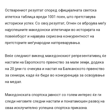
Остварениот резултат според официјалната светска
атлетска таблица вреди 1001 поен, што претставува
историски успех. Со овој резултат, Огнен се вбројува меѓу
најуспешните македонски атлетичари во историјата на
повеќебојот и најавува сериозна конкурентност на
претстојните меѓународни натпреварувања.
Веќе следниот викенд македонскиот репрезентативец ќе
настапи на Европското првенство за мали земји, додека
на 20 јуни го очекува и настап на Балканското првенство
за сениори, каде ќе биде во конкуренција за освојување
на медал.
Македонската спортска јавност со голем интерес ќе ги
следи неговите следни настапи и понатамошен развој на
оваа исклучително успешна спортска приказна.