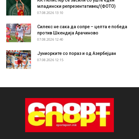
младински репрезентативец!(ФОТО)
07.08.2026 13:10
Силекс не сака да сопре – целта е победа
против Шкендија Арачиново
07.08.2026 12:40
Јуниорките со пораз и од Азербејџан
07.08.2026 12:15