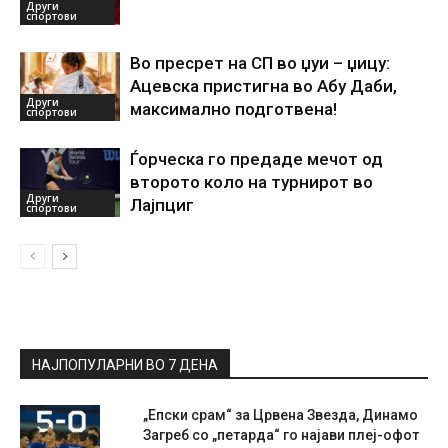
Други
спортови
Во пресрет на СП во џуи – џицу:
Ацевска пристигна во Абу Даби,
Други
максимално подготвена!
спортови
Ѓорческа го предаде мечот од
второто коло на турнирот во
Други
Лајпциг
спортови
НАЈПОПУЛАРНИ ВО 7 ДЕНА
„Епски срам“ за Црвена Звезда, Динамо
Загреб со „петарда“ го најави плеј-офот