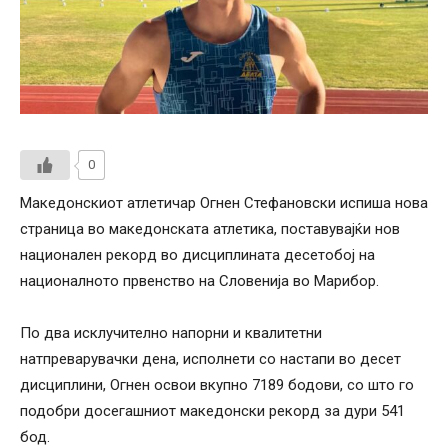
0
Македонскиот атлетичар Огнен Стефановски испиша нова
страница во македонската атлетика, поставувајќи нов
национален рекорд во дисциплината десетобој на
националното првенство на Словенија во Марибор.
По два исклучително напорни и квалитетни
натпреварувачки дена, исполнети со настапи во десет
дисциплини, Огнен освои вкупно 7189 бодови, со што го
подобри досегашниот македонски рекорд за дури 541
бод.