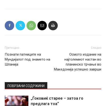
Претходно
Следно
Познати патниците на
Осмото издание на
Мундијалот под знамето на
најголемиот настан во
Шпанија
планинско трчање во
Македонија успешно заврши
ПОВРЗАНИ СОДРЖИНИ
„Ѓоковиќ старее – затоа го
предлага тоа“