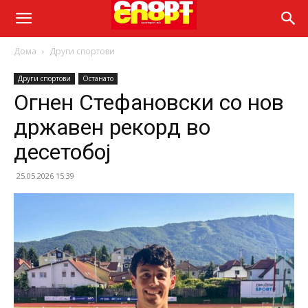
Дома
Други спортови
Други спортови
Останато
Огнен Стефановски со нов
државен рекорд во
десетобој
25.05.2026 15:39