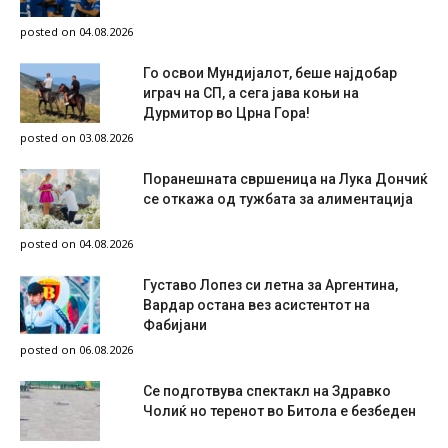
posted on 04.08.2026
Го освои Мундијалот, беше најдобар
играч на СП, а сега јава коњи на
Дурмитор во Црна Гора!
posted on 03.08.2026
Поранешната свршеница на Лука Дончиќ
се откажа од тужбата за алиментација
posted on 04.08.2026
Густаво Лопез си летна за Аргентина,
Вардар остана вез асистентот на
Фабијани
posted on 06.08.2026
Се подготвува спектакл на Здравко
Чолиќ но теренот во Битола е безбеден