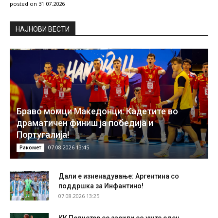
posted on 31.07.2026
НAЈНОВИ ВЕСТИ
Браво момци Македонци: Кадетите во
драматичен финиш ја победија и
Португалија!
07.08.2026 13:45
Ракомет
Дали е изненадување: Аргентина со
поддршка за Инфантино!
07.08.2026 13:25
КК Пелистер се засили со уште еден