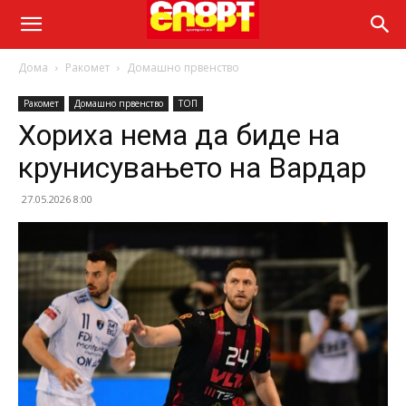
Дома
Ракомет
Домашно првенство
Ракомет
Домашно првенство
ТОП
Хориха нема да биде на
крунисувањето на Вардар
27.05.2026 8:00