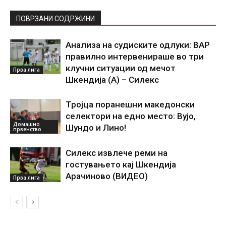
ПОВРЗАНИ СОДРЖИНИ
Анализа на судиските одлуки: ВАР
правилно интервенираше во три
клучни ситуации од мечот
Прва лига
Шкендија (А) – Силекс
Тројца поранешни македонски
селектори на едно место: Вујо,
Домашно
Шундо и Лино!
првенство
Силекс извлече реми на
гостувањето кај Шкендија
Арачиново (ВИДЕО)
Прва лига