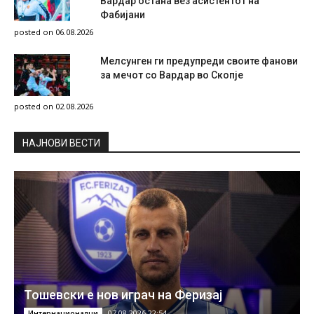
Вардар остана вез асистентот на
Фабијани
posted on 06.08.2026
Мелсунген ги предупреди своите фанови
за мечот со Вардар во Скопје
posted on 02.08.2026
НAЈНОВИ ВЕСТИ
Тошевски е нов играч на Феризај
07.08.2026 22:54
Интернационалци