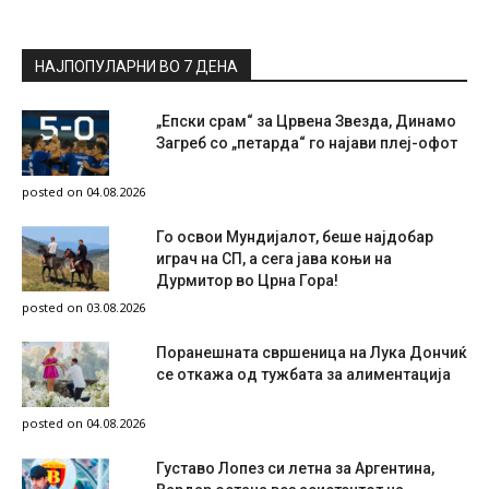
НАЈПОПУЛАРНИ ВО 7 ДЕНА
„Епски срам“ за Црвена Звезда, Динамо
Загреб со „петарда“ го најави плеј-офот
posted on 04.08.2026
Го освои Мундијалот, беше најдобар
играч на СП, а сега јава коњи на
Дурмитор во Црна Гора!
posted on 03.08.2026
Поранешната свршеница на Лука Дончиќ
се откажа од тужбата за алиментација
posted on 04.08.2026
Густаво Лопез си летна за Аргентина,