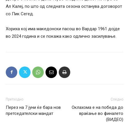
Ал Калеј, по што од следната сезона останува договорот
со Пик Сегед.
Хориха кој има македонски пасош во Вардар 1961 дојде
во 2024 година и се покажа како одлично засилување.
Претходно
Следно
Перез на 7 јуни ќе бара нов
Оклахома е на победа до
претседателски мандат
враќање во финалето
(ВИДЕО)