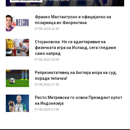
Франко Мастантуоно и официјално на
позајмица во Фиорентина
07.08.2026 22:30
Стојановски: Не се адаптиравме на
физичката игра на Исланд, сега гледаме
само напред
07.08.2026 22:09
Репрезентативец на Англија мора на суд,
поради тепачка!
07.08.2026 21:30
Ристо Митревски го освои Президент купот
на Индонезија
07.08.2026 21:00