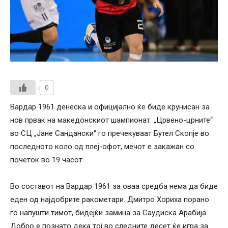
0
Вардар 1961 денеска и официјално ќе биде крунисан за
нов првак на македонскиот шампионат. „Црвено-црните“
во СЦ „Јане Сандански“ го пречекуваат Бутел Скопје во
последното коло од плеј-офот, мечот е закажан со
почеток во 19 часот.
Во составот на Вардар 1961 за оваа средба нема да биде
еден од најдобрите ракометари. Дмитро Хориха порано
го напушти тимот, бидејќи замина за Саудиска Арабија.
Добро е познато дека тој во следните десет ќе игра за