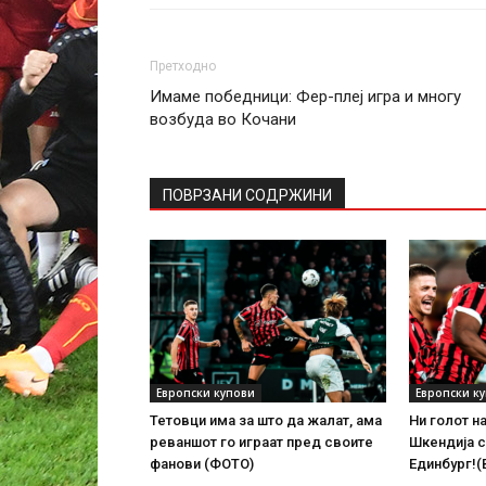
Претходно
Имаме победници: Фер-плеј игра и многу
возбуда во Кочани
ПОВРЗАНИ СОДРЖИНИ
Европски купови
Европски к
Тетовци има за што да жалат, ама
Ни голот н
реваншот го играат пред своите
Шкендија с
фанови (ФОТО)
Единбург!