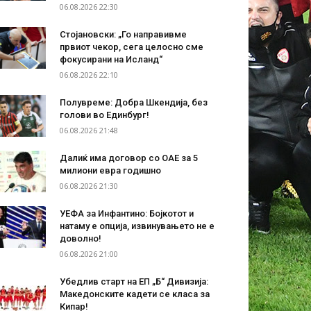
06.08.2026 22:30
Стојановски: „Го направивме
првиот чекор, сега целосно сме
фокусирани на Исланд“
06.08.2026 22:10
Полувреме: Добра Шкендија, без
голови во Единбург!
06.08.2026 21:48
Далиќ има договор со ОАЕ за 5
милиони евра годишно
06.08.2026 21:30
УЕФА за Инфантино: Бојкотот и
натаму е опција, извинувањето не е
доволно!
06.08.2026 21:00
Убедлив старт на ЕП „Б“ Дивизија:
Македонските кадети се класа за
Кипар!