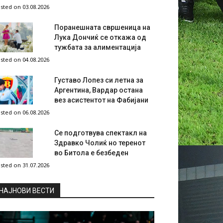
sted on 03.08.2026
Поранешната свршеница на
Лука Дончиќ се откажа од
тужбата за алиментација
sted on 04.08.2026
Густаво Лопез си летна за
Аргентина, Вардар остана
вез асистентот на Фабијани
sted on 06.08.2026
Се подготвува спектакл на
Здравко Чолиќ но теренот
во Битола е безбеден
sted on 31.07.2026
НAЈНОВИ ВЕСТИ