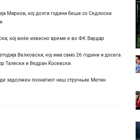
еја Мирков, кој долги години беше со Седлоски
и.
ски, кој веќе извесно време е во ФК Вардар.
тодија Велковски, кој има само 26 години и досега
ор Талески и Ведран Ќосевски.
иде задолжен познатиот наш стручњак Метин