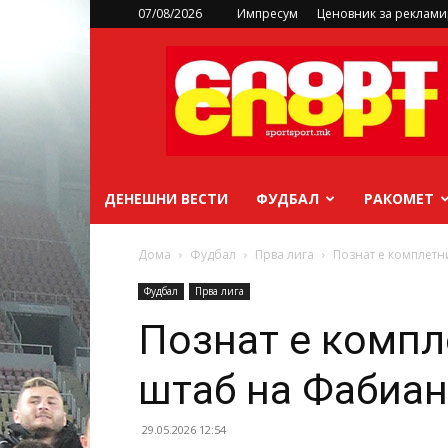
07/08/2026
Импресум
Ценовник за реклам
sportsport.mk
ДЕНЕШНИ ВЕСТИ
ФУДБАЛ
РАКОМЕТ
Дома
Фудбал
Прва лига
Познат е комплетн
Фудбал
Прва лига
Познат е компл
штаб на Фабиан
29.05.2026 12:54