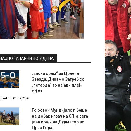
НАЈПОПУЛАРНИ ВО 7 ДЕНА
„Епски срам“ за Црвена
Звезда, Динамо Загреб со
„петарда“ го најави плеј-
офот
sted on 04.08.2026
Го освои Мундијалот, беше
најдобар играч на СП, а сега
јава коњи на Дурмитор во
Црна Гора!