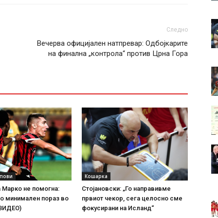
Следно
Вечерва официјален натпревар: Одбојкарите
на финална „контрола“ против Црна Гора
упови
Кошарка
а Марко не помогна:
Стојановски: „Го направивме
о минимален пораз во
првиот чекор, сега целосно сме
(ВИДЕО)
фокусирани на Исланд“