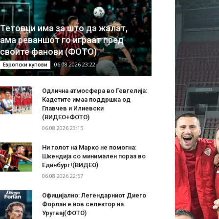
Тетовци има за што да жалат,
ама реваншот го играат пред
своите фанови (ФОТО)
06.08.2026 23:22
Европски купови
Одлична атмосфера во Гевгелија:
Кадетите имаа поддршка од
Главчев и Илиевски
(ВИДЕО+ФОТО)
06.08.2026 23:15
Ни голот на Марко не помогна:
Шкендија со минимален пораз во
Единбург!(ВИДЕО)
06.08.2026 22:57
Официјално: Легендарниот Диего
Форлан е нов селектор на
Уругвај(ФОТО)