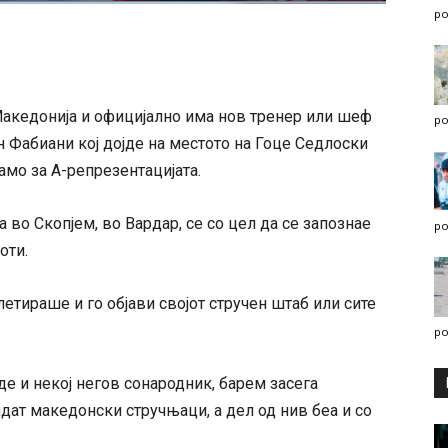
po
акедонија и официјално има нов тренер или шеф
po
ан Фабиани кој дојде на местото на Гоце Седлоски
амо за А-репрезентацијата.
во Скопјем, во Вардар, се со цел да се запознае
po
оти.
тираше и го објави својот стручен штаб или сите
po
де и некој негов сонародник, барем засега
дат македонски стручњаци, а дел од нив беа и со