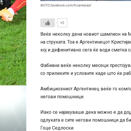
ФОТО.facebook.com/fcvardarad/
+2
Веќе неколку дена новиот шампион на М
на струката. Тоа е Аргентинецот Кристиј
кој и дефинитивно сега ќе води сметка с
Фабиани веќе неколку месеци престојува 
со приликите и условите каде што ќе раб
Амбициозниот Аргентинец веќе го компле
негови помошници.
Иако се најавуваше дека можно е да дој
одлуката е сите негови помошници да би
Гоце Седлоски.