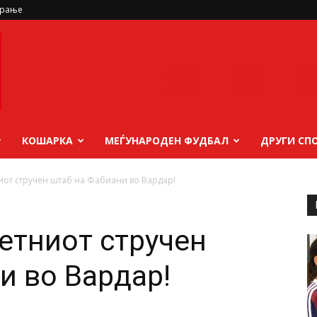
ирање
КОШАРКА
МЕЃУНАРОДЕН ФУДБАЛ
ДРУГИ СП
иот стручен штаб на Фабиани во Вардар!
етниот стручен
и во Вардар!