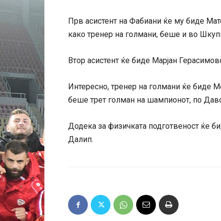
Прв асистент на Фабиани ќе му биде Мат
како тренер на голмани, беше и во Шкуп
Втор асистент ќе биде Марјан Герасимов
Интересно, тренер на голмани ќе биде Ме
беше трет голман на шампионот, по Дав
Додека за физичката подготвеност ќе б
Далип.