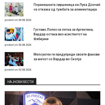
Поранешната свршеница на Лука Дончиќ
се откажа од тужбата за алиментација
posted on 04.08.2026
Густаво Лопез си летна за Аргентина,
Вардар остана вез асистентот на
Фабијани
posted on 06.08.2026
Мелсунген ги предупреди своите фанови
за мечот со Вардар во Скопје
posted on 02.08.2026
НAЈНОВИ ВЕСТИ