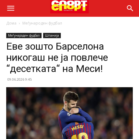
Дома
Меѓународен фудбал
Меѓународен фудбал
Шпанија
Еве зошто Барселона
никогаш не ја повлече
“десетката“ на Меси!
09.06.2026 9:45