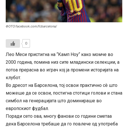
ФОТО:facebook.com/fcbarcelona/
0
Лео Меси пристигна на “Камп Ноу“ како момче во
2000 година, помина низ сите младински селекции, а
потоа прерасна во играч кој ја промени историјата на
клубот.
Во дресот на Барселона, тој освои практично сè што
можеше да се освои, постигна стотици голови и стана
симбол на генерацијата што доминираше во
европскиот фудбал.
Поради сето ова, многу фанови со години сметаа
дека Барселона требаше да го повлече од употреба