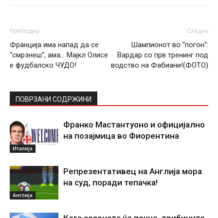
Претходно
Следно
Франција има напад да се
Шампионот во “погон“:
“смрзнеш“, ама… Мајкл Олисе
Вардар со прв тренинг под
е фудбалско ЧУДО!
водство на Фабиани!(ФОТО)
ПОВРЗАНИ СОДРЖИНИ
Франко Мастантуоно и официјално
на позајмица во Фиорентина
Италија
Репрезентативец на Англија мора
на суд, поради тепачка!
Англија