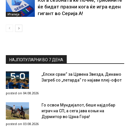
Кога сезоната ќе почне, трибините
ќе бидат празни кога ќе игра еден
гигант во Серија А!
Италија
НАЈПОПУЛАРНИ ВО 7 ДЕНА
„Епски срам“ за Црвена Звезда, Динамо
Загреб со „петарда“ го најави плеј-офот
posted on 04.08.2026
Го освои Мундијалот, беше најдобар
играч на СП, а сега јава коњи на
Дурмитор во Црна Гора!
posted on 03.08.2026