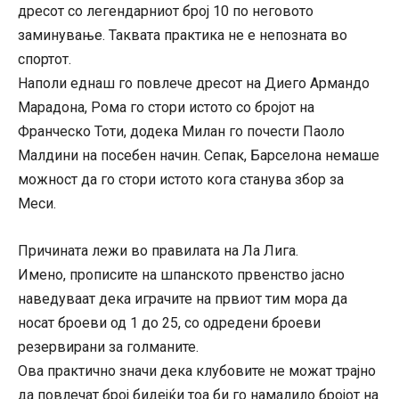
дресот со легендарниот број 10 по неговото
заминување. Таквата практика не е непозната во
спортот.
Наполи еднаш го повлече дресот на Диего Армандо
Марадона, Рома го стори истото со бројот на
Франческо Тоти, додека Милан го почести Паоло
Малдини на посебен начин. Сепак, Барселона немаше
можност да го стори истото кога станува збор за
Меси.
Причината лежи во правилата на Ла Лига.
Имено, прописите на шпанското првенство јасно
наведуваат дека играчите на првиот тим мора да
носат броеви од 1 до 25, со одредени броеви
резервирани за голманите.
Ова практично значи дека клубовите не можат трајно
да повлечат број бидејќи тоа би го намалило бројот на