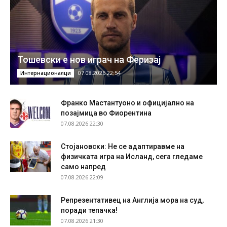
Тошевски е нов играч на Феризај
07.08.2026 22:54
Интернационалци
Франко Мастантуоно и официјално на
позајмица во Фиорентина
07.08.2026 22:30
Стојановски: Не се адаптиравме на
физичката игра на Исланд, сега гледаме
само напред
07.08.2026 22:09
Репрезентативец на Англија мора на суд,
поради тепачка!
07.08.2026 21:30