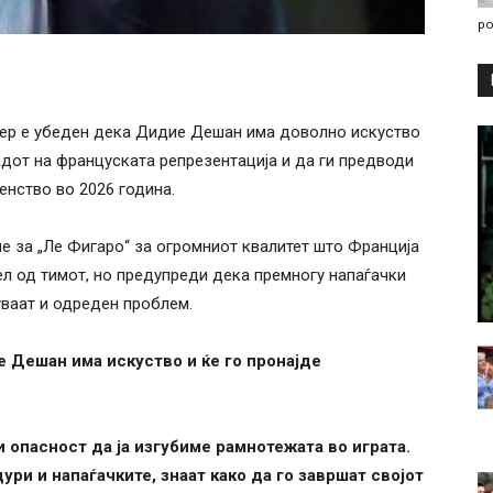
po
гер е убеден дека Дидие Дешан има доволно искуство
адот на француската репрезентација и да ги предводи
енство во 2026 година.
 за „Ле Фигаро“ за огромниот квалитет што Франција
л од тимот, но предупреди дека премногу напаѓачки
уваат и одреден проблем.
е Дешан има искуство и ќе го пронајде
 опасност да ја изгубиме рамнотежата во играта.
ри и напаѓачките, знаат како да го завршат својот