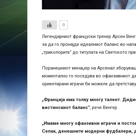
0
Легендарниот француски тренер Арсен Вен
за да го пронајде идеалниот баланс во нап
„триколорите“ до титулата на Светското прв
Поранешниот менаџер на Арсенал зборуваше
моментално го поседува во офанзивниот де
ориентирани играчи би можеле да претстав
„Франција има толку многу талент. Диди
вистинскиот баланс“
, рече Венгер .
„Имаме многу офанзивни играчи и постои
Сепак, денешните модерни фудбалери, ду