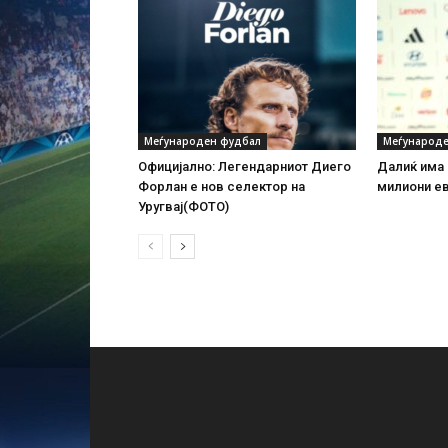
Меѓународен фудбал
Меѓународе
Официјално: Легендарниот Диего
Далиќ има 
Форлан е нов селектор на
милиони е
Уругвај(ФОТО)