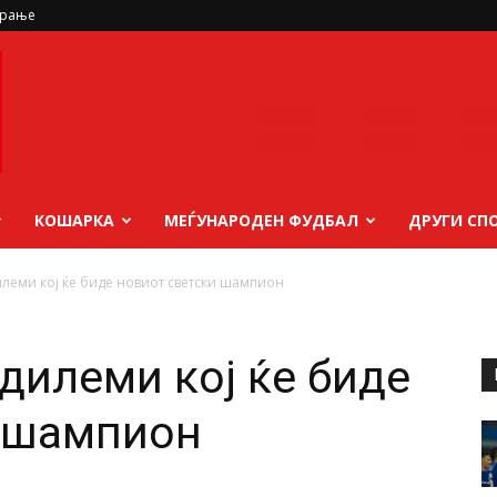
ирање
КОШАРКА
МЕЃУНАРОДЕН ФУДБАЛ
ДРУГИ СП
илеми кој ќе биде новиот светски шампион
дилеми кој ќе биде
и шампион