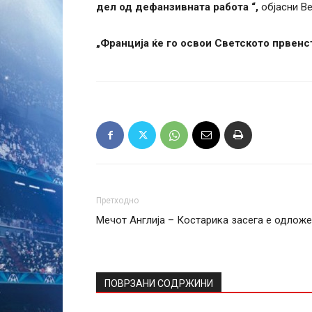
дел од дефанзивната работа “,
објасни Ве
„Франција ќе го освои Светското првенс
Претходно
Мечот Англија – Костарика засега е одлож
ПОВРЗАНИ СОДРЖИНИ