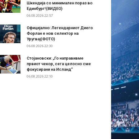
Шкендија со минимален пораз во
Единбург!(ВИДЕО)
06.08.2026 22:57
Официјално: Легендарниот Диего
Форлан е нов селектор на
Уругвај(ФОТО)
06.08.2026 22:30
Стојановски: „Го направивме
првиот чекор, сега целосно сме
фокусирани на Исланд“
06.08.2026 22:10