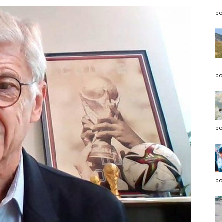
po
po
po
po