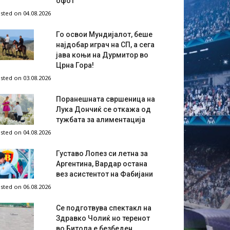
офот
sted on 04.08.2026
Го освои Мундијалот, беше
најдобар играч на СП, а сега
јава коњи на Дурмитор во
Црна Гора!
sted on 03.08.2026
Поранешната свршеница на
Лука Дончиќ се откажа од
тужбата за алиментација
sted on 04.08.2026
Густаво Лопез си летна за
Аргентина, Вардар остана
вез асистентот на Фабијани
sted on 06.08.2026
Се подготвува спектакл на
Здравко Чолиќ но теренот
во Битола е безбеден