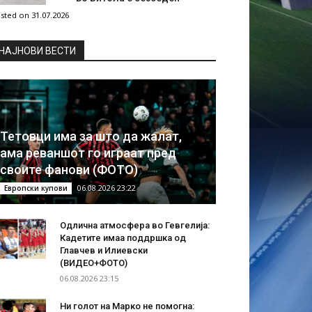
sted on 31.07.2026
НAЈНОВИ ВЕСТИ
Тетовци има за што да жалат,
ама реваншот го играат пред
своите фанови (ФОТО)
06.08.2026 23:22
Европски купови
Одлична атмосфера во Гевгелија:
Кадетите имаа поддршка од
Главчев и Илиевски
(ВИДЕО+ФОТО)
06.08.2026 23:15
Ни голот на Марко не помогна: