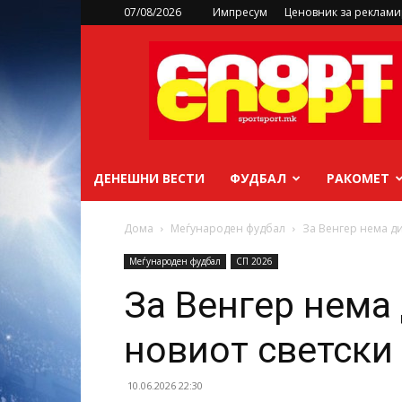
07/08/2026
Импресум
Ценовник за реклам
sportsport.mk
ДЕНЕШНИ ВЕСТИ
ФУДБАЛ
РАКОМЕТ
Дома
Меѓународен фудбал
За Венгер нема д
Меѓународен фудбал
СП 2026
За Венгер нема 
новиот светск
10.06.2026 22:30