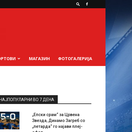
ОРТОВИ
МАГАЗИН
ФОТОГАЛЕРИЈА
НАЈПОПУЛАРНИ ВО 7 ДЕНА
„Епски срам“ за Црвена
Звезда, Динамо Загреб со
„петарда“ го најави плеј-