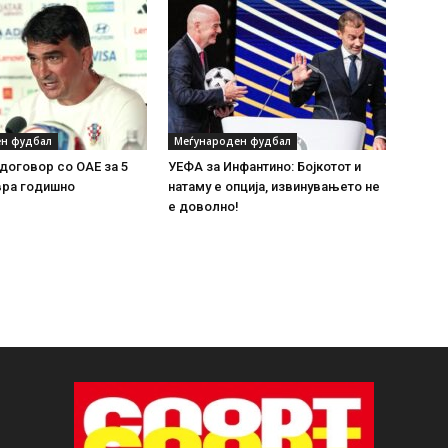
н фудбал
Меѓународен фудбал
договор со ОАЕ за 5
УЕФА за Инфантино: Бојкотот и
вра годишно
натаму е опција, извинувањето не
е доволно!