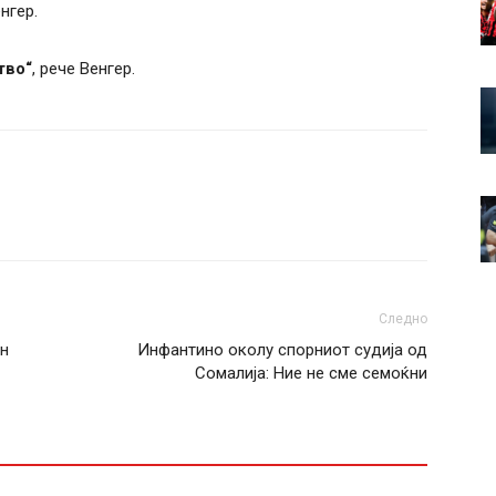
нгер.
тво“
, рече Венгер.
Следно
ен
Инфантино околу спорниот судија од
Сомалија: Ние не сме семоќни