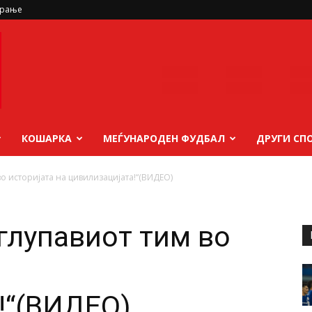
ирање
КОШАРКА
МЕЃУНАРОДЕН ФУДБАЛ
ДРУГИ СП
во историјата на цивилизацијата!“(ВИДЕО)
јглупавиот тим во
!“(ВИДЕО)