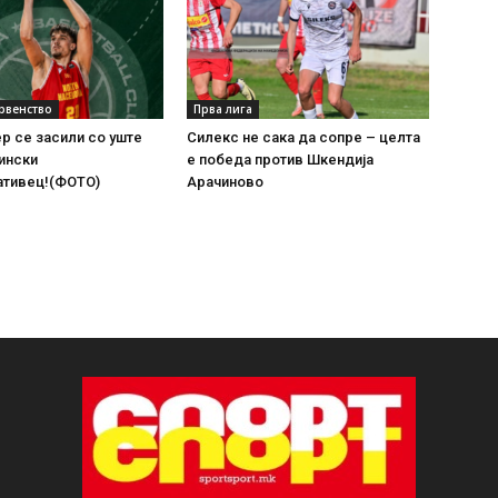
рвенство
Прва лига
р се засили со уште
Силекс не сака да сопре – целта
ински
е победа против Шкендија
ативец!(ФОТО)
Арачиново