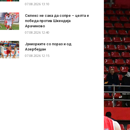
07.08.2026 13:10
Силекс не сака да сопре – целта е
победа против Шкендија
Арачиново
07.08.2026 12:40
Јуниорките со пораз и од
Азербејџан
07.08.2026 12:15