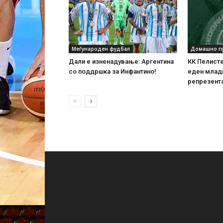
Меѓународен фудбал
Домашно п
Дали е изненадување: Аргентина
КК Пелисте
со поддршка за Инфантино!
еден млад
репрезент