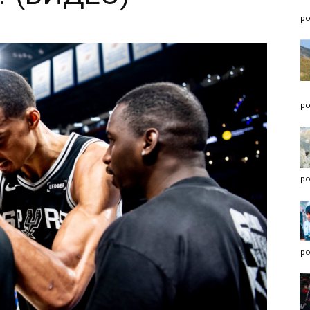
po
po
po
po