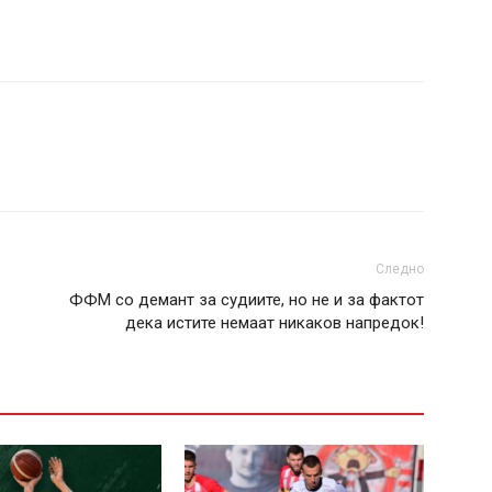
Следно
ФФМ со демант за судиите, но не и за фактот
дека истите немаат никаков напредок!