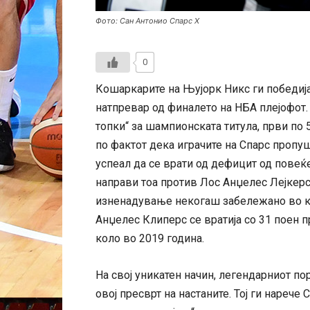
Фото: Сан Антонио Спарс Х
0
Кошаркарите на Њујорк Никс ги победија
натпревар од финалето на НБА плејофот. Н
топки“ за шампионската титула, први по 
по фактот дека играчите на Спарс пропуш
успеал да се врати од дефицит од повеќ
направи тоа против Лос Анџелес Лејкерс
изненадување некогаш забележано во ко
Анџелес Клиперс се вратија со 31 поен п
коло во 2019 година.
На свој уникатен начин, легендарниот 
овој пресврт на настаните. Тој ги нарече