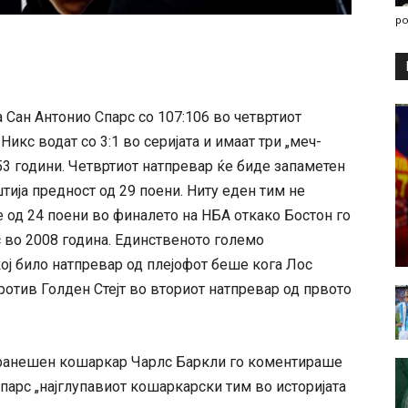
po
 Сан Антонио Спарс со 107:106 во четвртиот
икс водат со 3:1 во серијата и имаат три „меч-
53 години. Четвртиот натпревар ќе биде запаметен
тија предност од 29 поени. Ниту еден тим не
е од 24 поени во финалето на НБА откако Бостон го
 во 2008 година. Единственото големо
ј било натпревар од плејофот беше кога Лос
ротив Голден Стејт во вториот натпревар од првото
поранешен кошаркар Чарлс Баркли го коментираше
 Спарс „најглупавиот кошаркарски тим во историјата