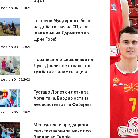
офот
sted on 04.08.2026
Го освои Мундијалот, беше
најдобар играч на СП, а сега
јава коњи на Дурмитор во
Црна Гора!
sted on 03.08.2026
Поранешната свршеница на
Лука Дончиќ се откажа од
тужбата за алиментација
sted on 04.08.2026
Густаво Лопез си летна за
Аргентина, Вардар остана
вез асистентот на Фабијани
sted on 06.08.2026
Мелсунген ги предупреди
своите фанови за мечот со
Вардар во Скопје