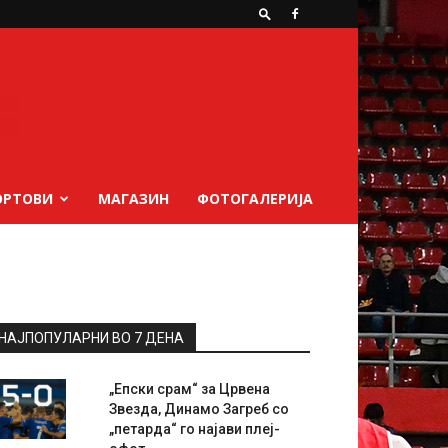
ОРТОВИ
МАГАЗИН
ФОТОГАЛЕРИЈА
НАЈПОПУЛАРНИ ВО 7 ДЕНА
„Епски срам“ за Црвена
Звезда, Динамо Загреб со
„петарда“ го најави плеј-