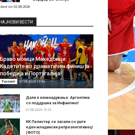
sted on 02.08.2026
НAЈНОВИ ВЕСТИ
Браво момци Македонци:
Кадетите во драматичен финиш ја
победија и Португалија!
07.08.2026 13:45
Ракомет
Дали е изненадување: Аргентина
со поддршка за Инфантино!
07.08.2026 13:25
КК Пелистер се засили со уште
еден младински репрезентативец!
(ФОТО)