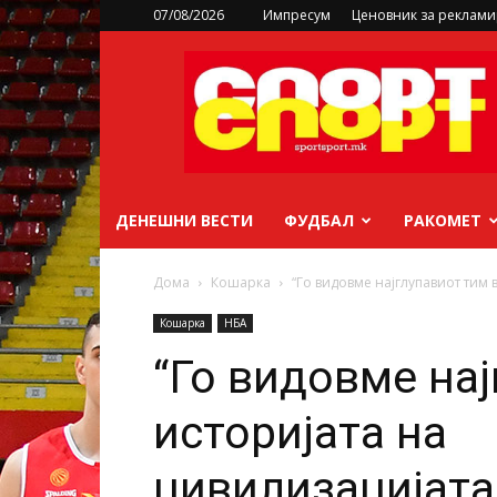
07/08/2026
Импресум
Ценовник за реклам
sportsport.mk
ДЕНЕШНИ ВЕСТИ
ФУДБАЛ
РАКОМЕТ
Дома
Кошарка
“Го видовме најглупавиот тим 
Кошарка
НБА
“Го видовме на
историјата на
цивилизацијата