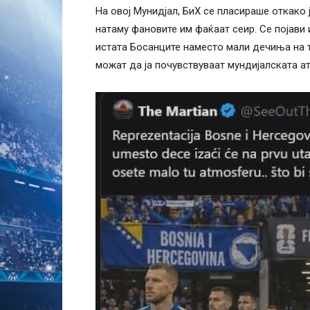
На овој Мунидјал, БиХ се пласираше откако 
натаму фановите им фаќаат сеир. Се појави
истата Босанците наместо мали дечиња на т
можат да ја почувствуваат мундијалската а