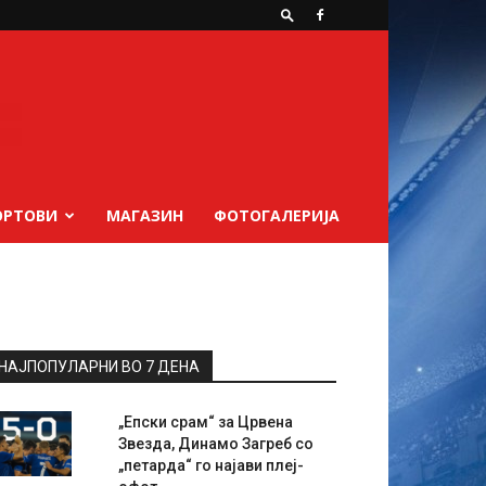
ОРТОВИ
МАГАЗИН
ФОТОГАЛЕРИЈА
НАЈПОПУЛАРНИ ВО 7 ДЕНА
„Епски срам“ за Црвена
Звезда, Динамо Загреб со
„петарда“ го најави плеј-