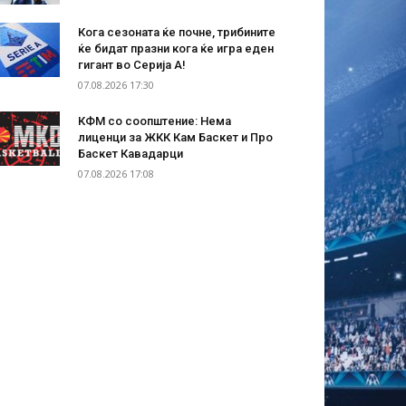
Кога сезоната ќе почне, трибините
ќе бидат празни кога ќе игра еден
гигант во Серија А!
07.08.2026 17:30
КФМ со соопштение: Нема
лиценци за ЖКК Кам Баскет и Про
Баскет Кавадарци
07.08.2026 17:08