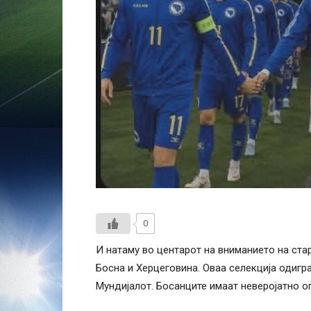
0
И натаму во центарот на вниманието на ста
Босна и Херцеговина. Оваа селекција одигр
Мундијалот. Босанците имаат неверојатно 