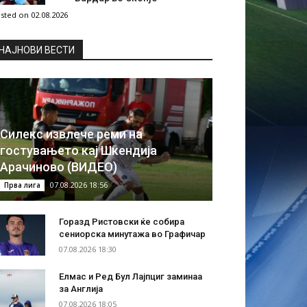
sted on 02.08.2026
НAЈНОВИ ВЕСТИ
Силекс извлече реми на
гостувањето кај Шкендија
Арачиново (ВИДЕО)
07.08.2026 18:56
Прва лига
Горазд Ристовски ќе собира
сениорска минутажа во Графичар
07.08.2026 18:30
Елмас и Ред Бул Лајпциг заминаа
за Англија
07.08.2026 18:05