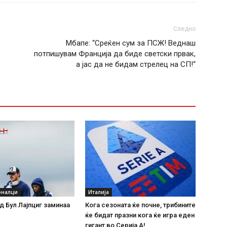
Следно
Мбапе: “Среќен сум за ПСЖ! Веднаш
потпишувам Франција да биде светски првак,
а јас да не бидам стрелец на СП!“
оналци
Италија
д Бул Лајпциг заминаа
Кога сезоната ќе почне, трибините
ќе бидат празни кога ќе игра еден
гигант во Серија А!