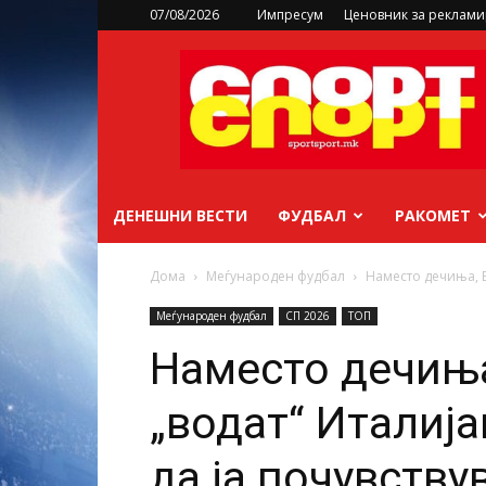
07/08/2026
Импресум
Ценовник за реклам
sportsport.mk
ДЕНЕШНИ ВЕСТИ
ФУДБАЛ
РАКОМЕТ
Дома
Меѓународен фудбал
Наместо дечиња, Бо
Меѓународен фудбал
СП 2026
ТОП
Наместо дечиња
„водат“ Италија
да ја почувству