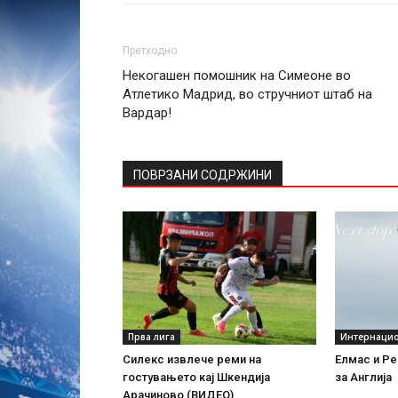
Претходно
Некогашен помошник на Симеоне во
Атлетико Мадрид, во стручниот штаб на
Вардар!
ПОВРЗАНИ СОДРЖИНИ
Прва лига
Интернаци
Силекс извлече реми на
Елмас и Ре
гостувањето кај Шкендија
за Англија
Арачиново (ВИДЕО)