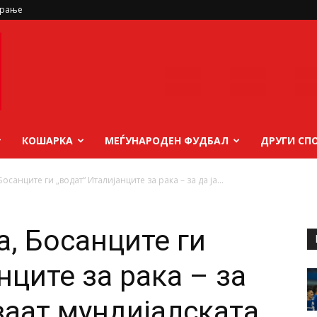
ирање
КОШАРКА
МЕЃУНАРОДЕН ФУДБАЛ
ДРУГИ СП
санците ги „водат“ Италијанците за рака – за да ја...
, Босанците ги
нците за рака – за
ваат мундијалската