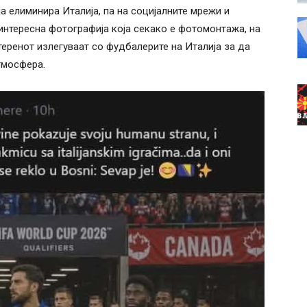
ја елиминира Италија, па на социјалните мрежи и
 интересна фотографија која секако е фотомонтажа, на
еренот излегуваат со фудбалерите на Италија за да
тмосфера.