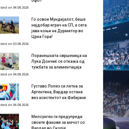
офот
sted on 04.08.2026
Го освои Мундијалот, беше
најдобар играч на СП, а сега
јава коњи на Дурмитор во
Црна Гора!
sted on 03.08.2026
Поранешната свршеница на
Лука Дончиќ се откажа од
тужбата за алиментација
sted on 04.08.2026
Густаво Лопез си летна за
Аргентина, Вардар остана
вез асистентот на Фабијани
sted on 06.08.2026
Мелсунген ги предупреди
своите фанови за мечот со
Вардар во Скопје