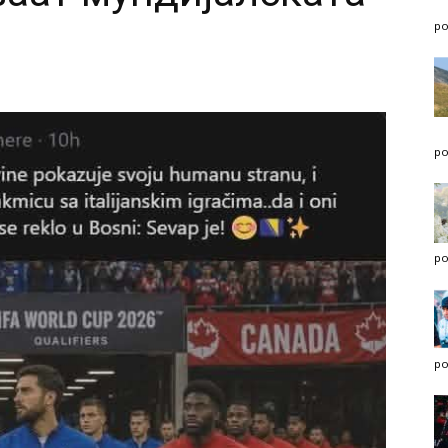
po
po
po
po