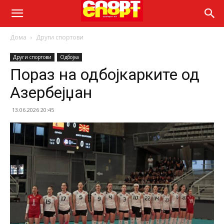
Дома
Други спортови
Други спортови
Одбојка
Пораз на одбојкарките од
Азербејџан
13.06.2026 20:45