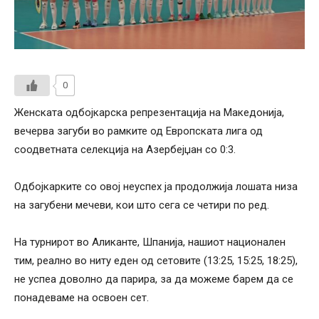
0
Женската одбојкарска репрезентација на Македонија,
вечерва загуби во рамките од Европската лига од
соодветната селекција на Азербејџан со 0:3.
Одбојкарките со овој неуспех ја продолжија лошата низа
на загубени мечеви, кои што сега се четири по ред.
На турнирот во Аликанте, Шпанија, нашиот национален
тим, реално во ниту еден од сетовите (13:25, 15:25, 18:25),
не успеа доволно да парира, за да можеме барем да се
понадеваме на освоен сет.