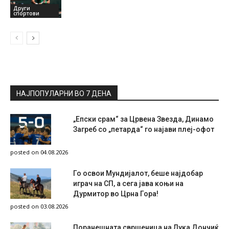
Други
спортови
НАЈПОПУЛАРНИ ВО 7 ДЕНА
„Епски срам“ за Црвена Звезда, Динамо
Загреб со „петарда“ го најави плеј-офот
posted on 04.08.2026
Го освои Мундијалот, беше најдобар
играч на СП, а сега јава коњи на
Дурмитор во Црна Гора!
posted on 03.08.2026
Поранешната свршеница на Лука Дончиќ