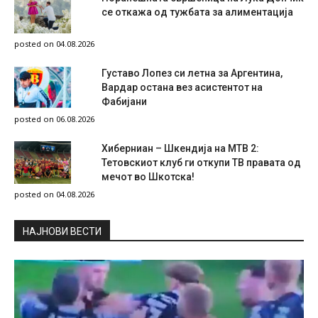
се откажа од тужбата за алиментација
posted on 04.08.2026
Густаво Лопез си летна за Аргентина,
Вардар остана вез асистентот на
Фабијани
posted on 06.08.2026
Хиберниан – Шкендија на МТВ 2:
Тетовскиот клуб ги откупи ТВ правата од
мечот во Шкотска!
posted on 04.08.2026
НAЈНОВИ ВЕСТИ