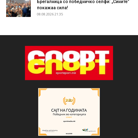
Брегалница со победничко селфи: „Сините“
покажаа сила!
08.08.2026 21:35