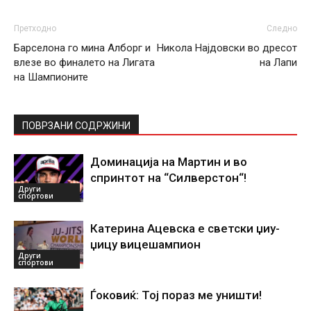
Претходно
Следно
Барселона го мина Алборг и
Никола Најдовски во дресот
влезе во финалето на Лигата
на Лапи
на Шампионите
ПОВРЗАНИ СОДРЖИНИ
Доминација на Мартин и во
спринтот на “Силверстон“!
Други
спортови
Катерина Ацевска е светски џиу-
џицу вицешампион
Други
спортови
Ѓоковиќ: Тој пораз ме уништи!