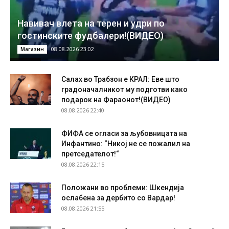
Навивач влета на терен и удри по
гостинските фудбалери!(ВИДЕО)
08.08.2026 23:02
Магазин
Салах во Трабзон е КРАЛ: Еве што
градоначалникот му подготви како
подарок на Фараонот!(ВИДЕО)
08.08.2026 22:40
ФИФА се огласи за љубовницата на
Инфантино: “Никој не се пожалил на
претседателот!“
08.08.2026 22:15
Положани во проблеми: Шкендија
ослабена за дербито со Вардар!
08.08.2026 21:55