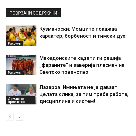
ПОВРЗАНИ СОДРЖИНИ
Кузманоски: Момците покажаа
карактер, борбеност и тимски дух!
Ракомет
Македонските кадети ги решија
„фараните“ и заверија пласман на
Светско првенство
Ракомет
Лазаров: Имињата не ја даваат
целата слика, за тим треба работа,
Домашно
дисциплина и систем!
првенство