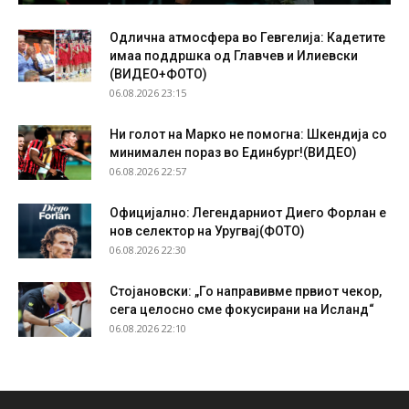
Одлична атмосфера во Гевгелија: Кадетите
имаа поддршка од Главчев и Илиевски
(ВИДЕО+ФОТО)
06.08.2026 23:15
Ни голот на Марко не помогна: Шкендија со
минимален пораз во Единбург!(ВИДЕО)
06.08.2026 22:57
Официјално: Легендарниот Диего Форлан е
нов селектор на Уругвај(ФОТО)
06.08.2026 22:30
Стојановски: „Го направивме првиот чекор,
сега целосно сме фокусирани на Исланд“
06.08.2026 22:10