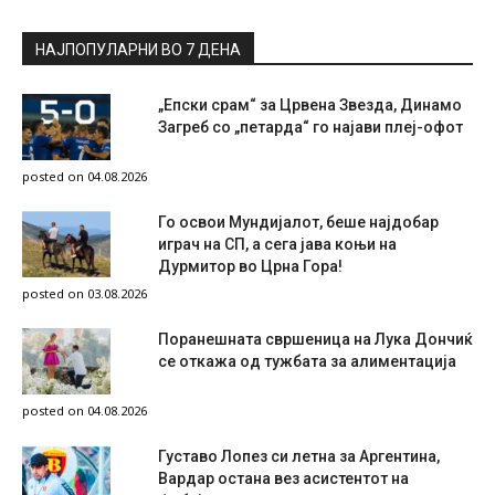
НАЈПОПУЛАРНИ ВО 7 ДЕНА
„Епски срам“ за Црвена Звезда, Динамо
Загреб со „петарда“ го најави плеј-офот
posted on 04.08.2026
Го освои Мундијалот, беше најдобар
играч на СП, а сега јава коњи на
Дурмитор во Црна Гора!
posted on 03.08.2026
Поранешната свршеница на Лука Дончиќ
се откажа од тужбата за алиментација
posted on 04.08.2026
Густаво Лопез си летна за Аргентина,
Вардар остана вез асистентот на