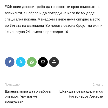
ЕХФ овие денови треба да го соопшти прво списокот на
апликанти, а набрзо и да потврди на кого ќе му даде
специјална покана, Македонија веќе нема сигурно место
во Лигата на шампиони. Во новата сезона бројот на екипи
ќе изнесува 24 наместо претходно 16.
Претходно
Следно
Шпанија мора да го забрза
Шкендија се раздели и со
ритамот, Уругвај ме
Нигериецот Алхасан
воодушеви