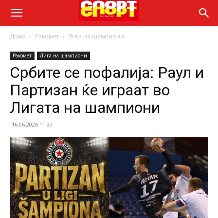
Дома
Ракомет
Лига на шампиони
Ракомет
Лига на шампиони
Србите се пофалија: Раул и
Партизан ќе играат во
Лигата на шампиони
16.06.2026 11:30