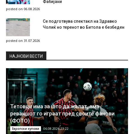
Фабијани
posted on 06.08.2026
Се подготвува спектакл на Здравко
Чолиќ но теренот во Битола е безбеден
posted on 31.07.2026
НAЈНОВИ ВЕСТИ
Тетовци има за што да жалат, ама
реваншот го играат пред своите фанови
(ФОТО)
06.08.2026 23:22
Европски купови