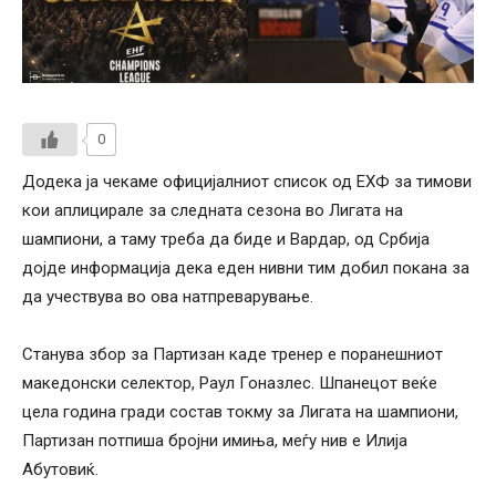
0
Додека ја чекаме официјалниот список од ЕХФ за тимови
кои аплицирале за следната сезона во Лигата на
шампиони, а таму треба да биде и Вардар, од Србија
дојде информација дека еден нивни тим добил покана за
да учествува во ова натпреварување.
Станува збор за Партизан каде тренер е поранешниот
македонски селектор, Раул Гоназлес. Шпанецот веќе
цела година гради состав токму за Лигата на шампиони,
Партизан потпиша бројни имиња, меѓу нив е Илија
Абутовиќ.