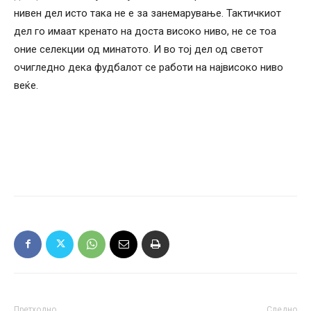
нивен дел исто така не е за занемарување. Тактичкиот
дел го имаат кренато на доста високо ниво, не се тоа
оние селекции од минатото. И во тој дел од светот
очигледно дека фудбалот се работи на највисоко ниво
веќе.
Претходно
Следно