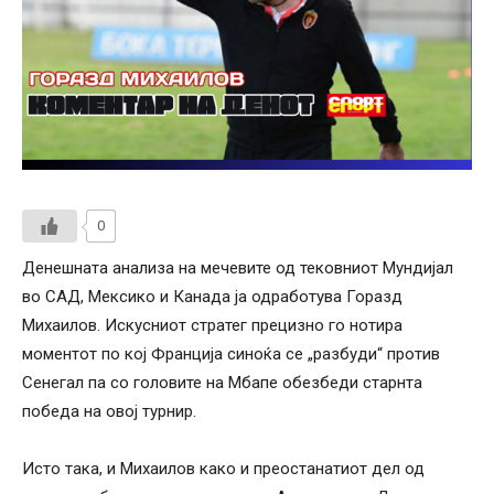
0
Денешната анализа на мечевите од тековниот Мундијал
во САД, Мексико и Канада ја одработува Горазд
Михаилов. Искусниот стратег прецизно го нотира
моментот по кој Франција синоќа се „разбуди“ против
Сенегал па со головите на Мбапе обезбеди старнта
победа на овој турнир.
Исто така, и Михаилов како и преостанатиот дел од