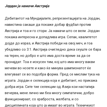
Јордан ја намачи Австрија
Дебитантот на Мундијалите, репрезентацијата на Јордан,
навистина сакаше да покаже добар фудбал против
Австрија и тоа и го стори. Ја намачи што се вели. Јордан
покажа интересна и допадлива игра. Сепак, квалитетот
дојде до израз, и Австрија победи на овој меч, и гоа
убедливо со 3:1. Австрија очигледно дека сеуште се бара
на терен, но добро е што има доста време за да се
пронајдат. Тоа е искусен тим, кој што има многу вакви
мечеви во нозете и како ќе минува шампионатот ќе
влегуваат се во подобра форма. Пред се мислам тука на
играта. Јордан е селекција која е дебитант, но прикажа
добра игра. Сите тие селекции од Азија кои настапија
вечерва, мене лично ми беа многу симпатични, добро
функционираат, со храброста, желбата, и со
дисциплината која што ја имаат во играта. Техничкиот