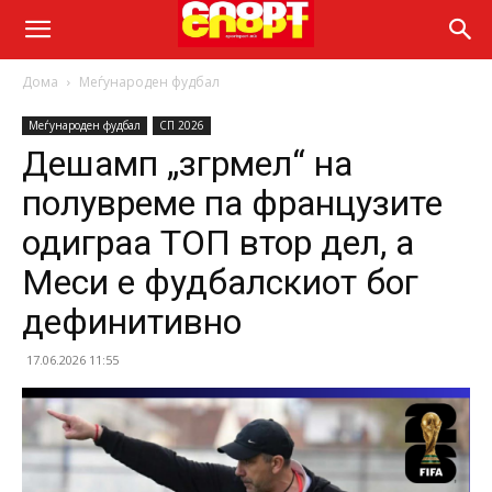
Дома
Меѓународен фудбал
Меѓународен фудбал
СП 2026
Дешамп „згрмел“ на
полувреме па французите
одиграа ТОП втор дел, а
Меси е фудбалскиот бог
дефинитивно
17.06.2026 11:55