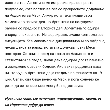
зошто е тоа. Аргентина ме импресионира во првото
полувреме, кога постигнаа гол со прекрасното додавање
на Родригез за Меси. Алжир исто така имаше свои
моменти во првиот дел, но Аргентина на полувреме
замина со предност. Вториот дел, Аргентина го одигра
според очекѕваното. Не форсираше, имаше контрола врз
ситуацијата, беа максимално дисциплинирани во одбрана,
чекаа шанса за напад, истата ја дочекаа преку Меси
повторно. Оставија посед на топка за Алжир, што и
статистички се гледа, значи дека одиграа доста паметно
и заслужено освоени бодови. Ако вака продолжат вака
ништо чудно Аргентина да ја гледаме во финалето на 19
јуни. Сепак, ова беше вечер на Меси, и кога конечно ќе
реши да се пензионира многу ќе недостасува.
Ирак позитивно ме изненади, индивидуалниот квалитет
на Норвешка дојде до израз