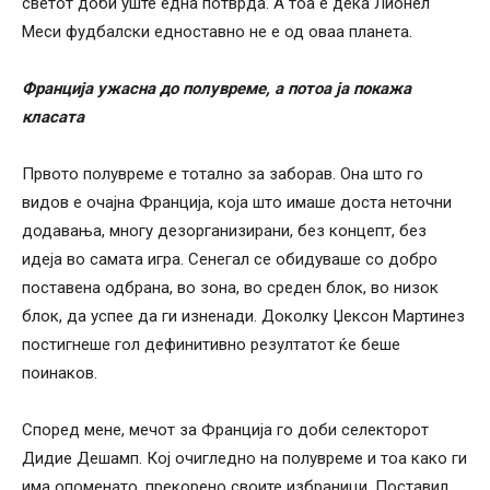
светот доби уште една потврда. А тоа е дека Лионел
Меси фудбалски едноставно не е од оваа планета.
Франција ужасна до полувреме, а потоа ја покажа
класата
Првото полувреме е тотално за заборав. Она што го
видов е очајна Франција, која што имаше доста неточни
додавања, многу дезорганизирани, без концепт, без
идеја во самата игра. Сенегал се обидуваше со добро
поставена одбрана, во зона, во среден блок, во низок
блок, да успее да ги изненади. Доколку Џексон Мартинез
постигнеше гол дефинитивно резултатот ќе беше
поинаков.
Според мене, мечот за Франција го доби селекторот
Дидие Дешамп. Кој очигледно на полувреме и тоа како ги
има опоменато, прекорено своите избраници. Поставил