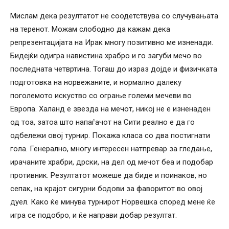
Мислам дека резултатот не соодетствува со случувањата
на теренот. Можам слободно да кажам дека
репрезентацијата на Ирак многу позитивно ме изненади.
Бидејќи одигра навистина храбро и го загуби мечо во
последната четвртина. Тогаш до израз дојде и физичката
подготовка на норвежаните, и нормално далеку
поголемото искуство со ограње големи мечеви во
Европа. Халанд е звезда на мечот, никој не е изненаден
од тоа, затоа што напаѓачот на Сити реално е да го
одбележи овој турнир. Покажа класа со два постигнати
гола. Генерално, многу интересен натпревар за гледање,
ирачаните храбри, дрски, на дел од мечот беа и подобар
противник. Резултатот можеше да биде и поинаков, но
сепак, на крајот сигурни бодови за фаворитот во овој
дуел. Како ќе минува турнирот Норвешка според мене ќе
игра се подобро, и ќе направи добар резултат.