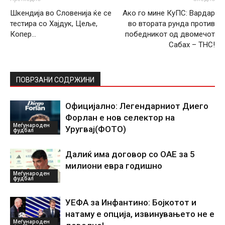
Шкендија во Словенија ќе се
Ако го мине КуПС: Вардар
тестира со Хајдук, Цеље,
во втората рунда против
Копер…
победникот од двомечот
Сабах – ТНС!
ПОВРЗАНИ СОДРЖИНИ
Официјално: Легендарниот Диего
Форлан е нов селектор на
Меѓународен
Уругвај(ФОТО)
фудбал
Далиќ има договор со ОАЕ за 5
милиони евра годишно
Меѓународен
фудбал
УЕФА за Инфантино: Бојкотот и
натаму е опција, извинувањето не е
Меѓународен