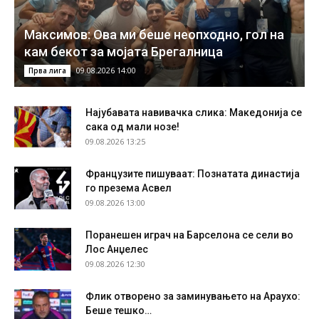
Максимов: Ова ми беше неопходно, гол на
кам бекот за мојата Брегалница
09.08.2026 14:00
Прва лига
Најубавата навивачка слика: Македонија се
сака од мали нозе!
09.08.2026 13:25
Французите пишуваат: Познатата династија
го презема Асвел
09.08.2026 13:00
Поранешен играч на Барселона се сели во
Лос Анџелес
09.08.2026 12:30
Флик отворено за заминувањето на Араухо:
Беше тешко…