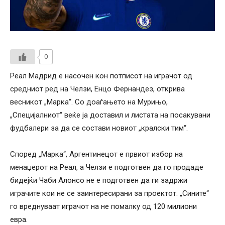
0
Реал Мадрид е насочен кон потписот на играчот од
средниот ред на Челзи, Енцо Фернандез, открива
весникот „Марка“. Со доаѓањето на Мурињо,
„Специјалниот“ веќе ја доставил и листата на посакувани
фудбалери за да се состави новиот „кралски тим“.
Според „Марка“, Аргентинецот е првиот избор на
менаџерот на Реал, а Челзи е подготвен да го продаде
бидејќи Чаби Алонсо не е подготвен да ги задржи
играчите кои не се заинтересирани за проектот. „Сините“
го вреднуваат играчот на не помалку од 120 милиони
евра.