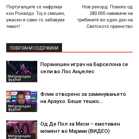
Португалците се нафрлија
Нов рекорд: Повеќе од
кон Роналдо: Тој е смешен,
280.000 навивачи на
ужасен и само го забавува
трибините во еден ден на
тимот!
Светското првенство
ПОВРЗАНИ СОДРЖИНИ
Поранешен играч на Барселона се
сели во Лос Анџелес
Меѓународен
фудбал
Флик отворено за заминувањето
на Араухо: Беше тешко…
Меѓународен
фудбал
Од Де Пол за Меси – емотивен
момент во Мајами (ВИДЕО)
Меѓународен