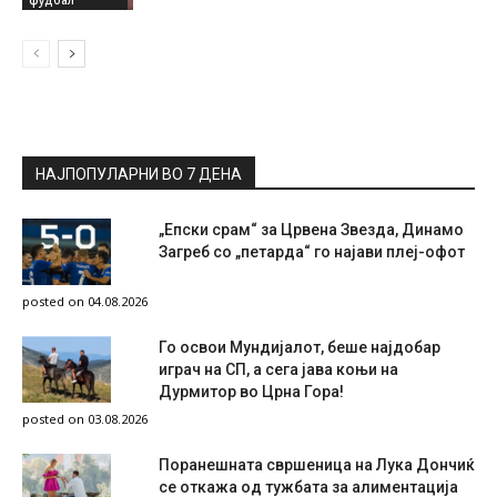
фудбал
НАЈПОПУЛАРНИ ВО 7 ДЕНА
„Епски срам“ за Црвена Звезда, Динамо
Загреб со „петарда“ го најави плеј-офот
posted on 04.08.2026
Го освои Мундијалот, беше најдобар
играч на СП, а сега јава коњи на
Дурмитор во Црна Гора!
posted on 03.08.2026
Поранешната свршеница на Лука Дончиќ
се откажа од тужбата за алиментација