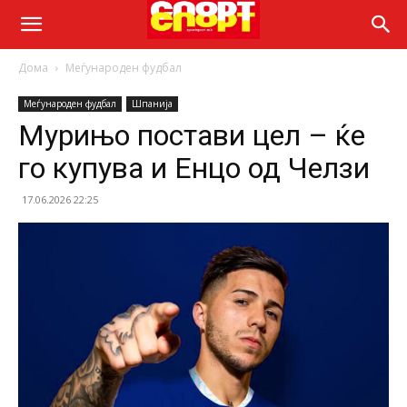
Дома
Меѓународен фудбал
Меѓународен фудбал
Шпанија
Мурињо постави цел – ќе
го купува и Енцо од Челзи
17.06.2026 22:25