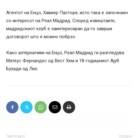
Агентот на Енцо, Хавиер Пасторе, исто така е запознаен
со интересот на Реал Мадрид. Според извештаите,
мадридскиот клуб е заинтересиран да го заврши
договорот што е можно побрзо.
Како алтернативи на Енцо, Реал Мадрид ги разгледува
Матеус Фернандес од Вест Хем и 18-годишниот Ајуб
Бухади од Лил.
Претходно
Следно