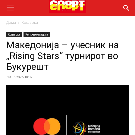
Дома
Кошарка
Кошарка
Репрезентација
Македонија – учесник на
„Rising Stars“ турнирот во
Букурешт
18.06.2026 10:32