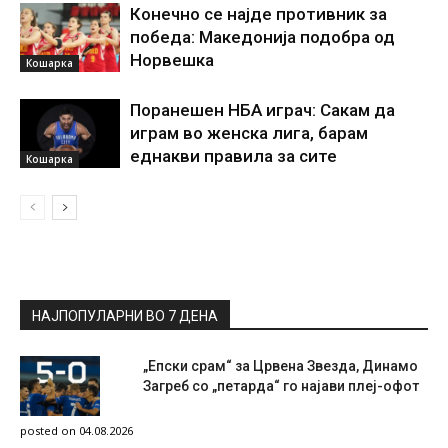
Конечно се најде противник за
победа: Македонија подобра од
Норвешка
Кошарка
Поранешен НБА играч: Сакам да
играм во женска лига, барам
еднакви правила за сите
Кошарка
НАЈПОПУЛАРНИ ВО 7 ДЕНА
„Епски срам“ за Црвена Звезда, Динамо
Загреб со „петарда“ го најави плеј-офот
posted on 04.08.2026