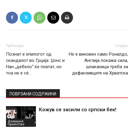
Претходно
Следно
Познат е епилогот од
Не е виновен само Роналдо,
скандалот во Грција: Џонс и
Англија покажа сила,
Нан „дебело“ ќе платат, но
шлаканици треба за
тоа не е сè…
дефанзивците на Хрватска
ПОВРЗАНИ СОДРЖИНИ
Кожув се засили со српски бек!
Домашно
првенство