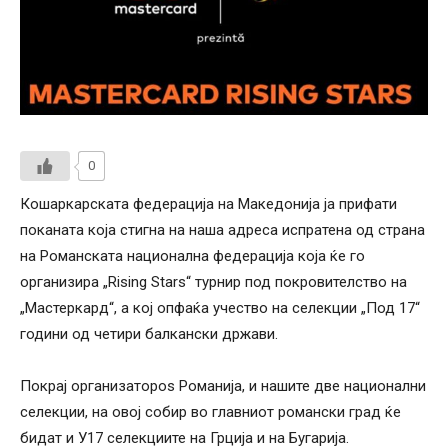
0
Кошаркарската федерација на Македонија ја прифати
поканата која стигна на наша адреса испратена од страна
на Романската национална федерација која ќе го
организира „Rising Stars“ турнир под покровителство на
„Мастеркард“, а кој опфаќа учество на селекции „Под 17“
години од четири балкански држави.
Покрај организатороѕ Романија, и нашите две национални
селекции, на овој собир во главниот романски град ќе
бидат и У17 селекциите на Грција и на Бугарија.