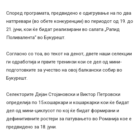
Според програмата, предвидено е одигрување на по два
натпревари (во обете конкуренции) во периодот од 19. до
21. јуни, кои ќе бидат реализирани во салата „Рапид
Поливалента“ во Букурешт.
Согласно со тоа, во текот на денот, двете наши селекции
ги одработија и првите тренинзи кои се дел од мини-
подготовките за учество на овој балкански собир во
Букурешт.
Селекторите Дејан Стојановски и Виктор Петровски
определија по 15.кошаркари и кошаркарки кои ќе бидат
дел од мини-циклусот по кој ќе бидат формирани и
дефинитивните ростери за патувањето во Романија кое е
предвидено за 18. јуни.