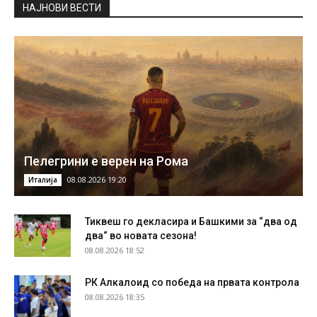
НAЈНОВИ ВЕСТИ
Пелегрини е верен на Рома
08.08.2026 19:20
Италија
Тиквеш го декласира и Башкими за “два од
два“ во новата сезона!
08.08.2026 18:52
РК Алкалоид со победа на првата контрола
08.08.2026 18:35