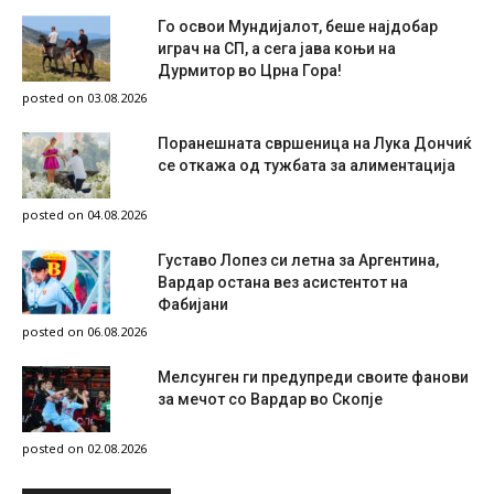
Го освои Мундијалот, беше најдобар
играч на СП, а сега јава коњи на
Дурмитор во Црна Гора!
posted on 03.08.2026
Поранешната свршеница на Лука Дончиќ
се откажа од тужбата за алиментација
posted on 04.08.2026
Густаво Лопез си летна за Аргентина,
Вардар остана вез асистентот на
Фабијани
posted on 06.08.2026
Мелсунген ги предупреди своите фанови
за мечот со Вардар во Скопје
posted on 02.08.2026