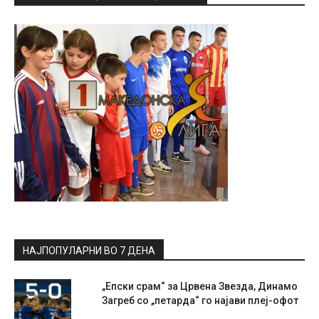
НАЈПОПУЛАРНИ ВО 7 ДЕНА
„Епски срам“ за Црвена Звезда, Динамо
Загреб со „петарда“ го најави плеј-офот