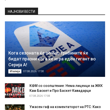
НAЈНОВИ ВЕСТИ
Кога сезоната ќе почне, трибините ќе
бидат празни кога ќе игра еден гигант во
Серија А!
07.08.2026 17:30
Италија
КФМ со соопштение: Нема лиценци за ЖКК
Кам Баскет и Про Баскет Кавадарци
07.08.2026 17:08
Ужасен гаф на коментаторот на РТС: Како