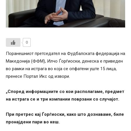
0
Поранешниот претседател на Фудбалската федерација на
Македонија (ФФМ), Илчо Ѓорѓиоски, денеска е приведен
во рамки на истрага во која се опфатени уште 15 лица,
пренесе Портал Икс од извори.
„Според информациите со кои располагаме, предмет
на истрага се и три компании поврзани со случајот.
При претрес кај Ѓорѓиоски, како што дознаваме, биле
пронајдени пари во кеш.