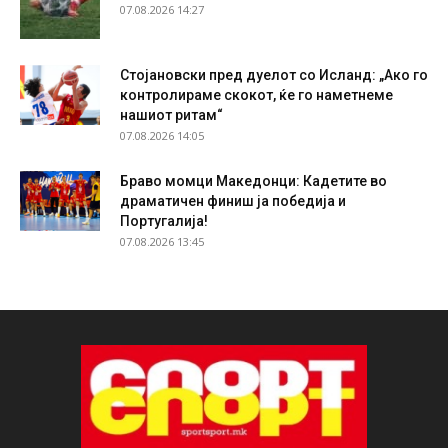
07.08.2026 14:27
Стојановски пред дуелот со Исланд: „Ако го
контролираме скокот, ќе го наметнеме
нашиот ритам“
07.08.2026 14:05
Браво момци Македонци: Кадетите во
драматичен финиш ја победија и
Португалија!
07.08.2026 13:45