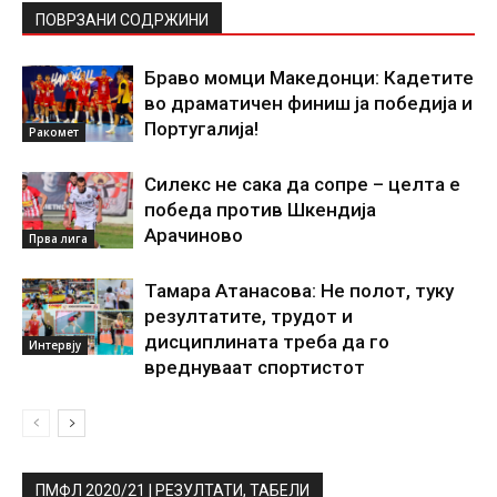
ПОВРЗАНИ СОДРЖИНИ
Браво момци Македонци: Кадетите
во драматичен финиш ја победија и
Португалија!
Ракомет
Силекс не сака да сопре – целта е
победа против Шкендија
Арачиново
Прва лига
Тамара Атанасова: Не полот, туку
резултатите, трудот и
дисциплината треба да го
Интервју
вреднуваат спортистот
ПМФЛ 2020/21 | РЕЗУЛТАТИ, ТАБЕЛИ