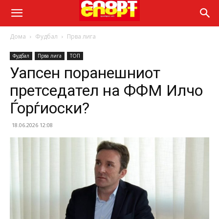
Дома
Фудбал
Прва лига
Фудбал
Прва лига
ТОП
Уапсен поранешниот
претседател на ФФМ Илчо
Ѓорѓиоски?
18.06.2026 12:08