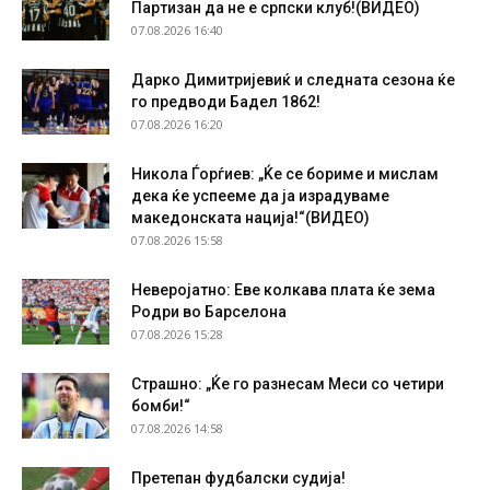
Партизан да не е српски клуб!(ВИДЕО)
07.08.2026 16:40
Дарко Димитријевиќ и следната сезона ќе
го предводи Бадел 1862!
07.08.2026 16:20
Никола Ѓорѓиев: „Ќе се бориме и мислам
дека ќе успееме да ја израдуваме
македонската нација!“(ВИДЕО)
07.08.2026 15:58
Неверојатно: Еве колкава плата ќе зема
Родри во Барселона
07.08.2026 15:28
Страшно: „Ќе го разнесам Меси со четири
бомби!“
07.08.2026 14:58
Претепан фудбалски судија!